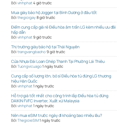
Bởi
vinhphat
4 giờ trước
Mua giày bảo hộ Jogger tại Bình Dương ở đâu tốt
Bởi
thegioigay
8 giờ trước
Điểm cung cấp giá rẻ Điều hòa âm trần LG kèm nhiều ưu đãi
hấp dẫn
Bởi
vinhphat
9 giờ trước
Thị trường giày bảo hộ tại Thái Nguyên
Bởi
trangvangbaoho
9 giờ trước
Cửa Nhựa Đài Loan Ghép Thanh Tại Phường Lái Thiêu
Bởi
Tuongvicuago
1 ngày trước
Cung cấp số lượng lớn, bỏ sỉ Điều hòa tủ đứng LG thương
hiệu Hàn Quốc
Bởi
vinhphat
1 ngày trước
Hỗ trợ giá tốt nhất cho công trình lắp Điều hòa tủ đứng
DAIKIN FVFC Inverter, Xuất xứ Malaysia
Bởi
vinhphat
1 ngày trước
Nên mua eSIM trước ngày đi khoảng bao nhiêu lâu?
Bởi
ThegioieSIM
1 ngày trước