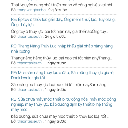
Thái Nguyên đang phát triển mạnh về công nghiệp với nhi…
Bởi
trangvangbaoho
,
9 giờ trước
RE: Ép tuy ô thủy lực gần đây, Ống mềm thuỷ lực, Tuy ô là gì,
Ống thủy lực
Ống tuy ô thủy lực loại tốt hiện nay giá thế nàoỐng tuy…
Bởi
thaontasieuthi
,
24 giờ trước
RE: Thang Nâng Thủy Lực nhập khẩu giải pháp nâng hàng
nhà xưởng
Thang nâng hàng thủy lực loại nào thì tốt hiện anyThang…
Bởi
thaontasieuthi
,
1 ngày trước
RE: Mua sàn nâng thủy lực ở đâu, Sàn nâng thủy lực giá rẻ,
Dock leveler giá tốt
Sàn nâng hạ thủy lực loại nào thì tốt hiện naySàn nâng …
Bởi
thaontasieuthi
,
1 ngày trước
RE: Sửa chữa máy móc thiết bị tự động hóa, máy móc công
nghiệp, máy thủy lực, bảo dưỡng định kỳ thiết bị hệ thống
máy móc
bảo dưỡng, sửa chữa máy móc thiết bị thủy lực loại tốt …
Bởi
thaontasieuthi
,
1 ngày trước