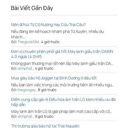
Bài Viết Gần Đây
Nên đi Núi Tứ Cô Nương hay Cửu Trại Câu?
Nếu đang lên kế hoạch khám phá Tứ Xuyên, nhiều du
khách…
Bởi
ThegioieSIM
,
4 giờ trước
Đơn vị chuyên phân phối giá tốt Máy lạnh giấu trần DAIKIN
4.0 ngựa (4.0HP)
Không gian thương mại rất nên lắp Máy lạnh giấu trần DA…
Bởi
vinhphat
,
4 giờ trước
Mua giày bảo hộ Jogger tại Bình Dương ở đâu tốt
Nếu bạn làm việc trong các môi trường tiềm ẩn nhiều ngu…
Bởi
thegioigay
,
8 giờ trước
Điểm cung cấp giá rẻ Điều hòa âm trần LG kèm nhiều ưu đãi
hấp dẫn
Máy lạnh âm trần LG là giải pháp làm mát cao cấp với cô…
Bởi
vinhphat
,
9 giờ trước
Thị trường giày bảo hộ tại Thái Nguyên