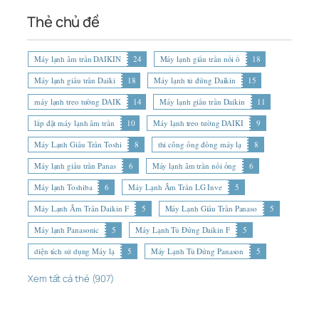
Thẻ chủ đề
Máy lạnh âm trần DAIKIN
24
Máy lạnh giấu trần nối ố
18
Máy lạnh giấu trần Daiki
18
Máy lạnh tủ đứng Daikin
15
máy lạnh treo tường DAIK
14
Máy lạnh giấu trần Daikin
11
lắp đặt máy lạnh âm trần
10
Máy lạnh treo tường DAIKI
9
Máy Lạnh Giấu Trần Toshi
8
thi công ống đồng máy lạ
8
Máy lạnh giấu trần Panas
6
Máy lạnh âm trần nối ống
6
Máy lạnh Toshiba
6
Máy Lạnh Âm Trần LG Inve
5
Máy Lạnh Âm Trần Daikin F
5
Máy Lạnh Giấu Trần Panaso
5
Máy lạnh Panasonic
5
Máy Lạnh Tủ Đứng Daikin F
5
diện tích sử dụng Máy lạ
5
Máy Lạnh Tủ Đứng Panason
5
Xem tất cả thẻ (907)