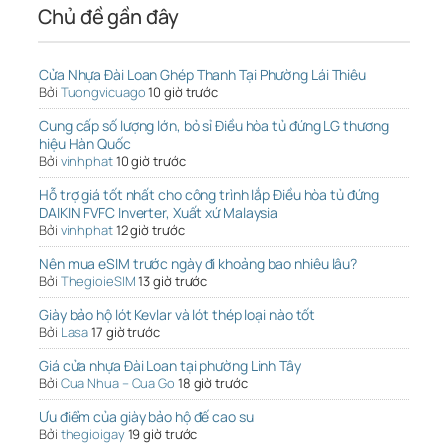
Chủ đề gần đây
Cửa Nhựa Đài Loan Ghép Thanh Tại Phường Lái Thiêu
Bởi
Tuongvicuago
10 giờ trước
Cung cấp số lượng lớn, bỏ sỉ Điều hòa tủ đứng LG thương
hiệu Hàn Quốc
Bởi
vinhphat
10 giờ trước
Hỗ trợ giá tốt nhất cho công trình lắp Điều hòa tủ đứng
DAIKIN FVFC Inverter, Xuất xứ Malaysia
Bởi
vinhphat
12 giờ trước
Nên mua eSIM trước ngày đi khoảng bao nhiêu lâu?
Bởi
ThegioieSIM
13 giờ trước
Giày bảo hộ lót Kevlar và lót thép loại nào tốt
Bởi
Lasa
17 giờ trước
Giá cửa nhựa Đài Loan tại phường Linh Tây
Bởi
Cua Nhua – Cua Go
18 giờ trước
Ưu điểm của giày bảo hộ đế cao su
Bởi
thegioigay
19 giờ trước