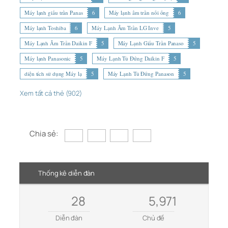
Máy lạnh giấu trần Panas
6
Máy lạnh âm trần nối ống
6
Máy lạnh Toshiba
6
Máy Lạnh Âm Trần LG Inve
5
Máy Lạnh Âm Trần Daikin F
5
Máy Lạnh Giấu Trần Panaso
5
Máy lạnh Panasonic
5
Máy Lạnh Tủ Đứng Daikin F
5
diện tích sử dụng Máy lạ
5
Máy Lạnh Tủ Đứng Panason
5
Xem tất cả thẻ (902)
Chia sẻ:
Thống kê diễn đàn
28
5,971
Diễn đàn
Chủ đề