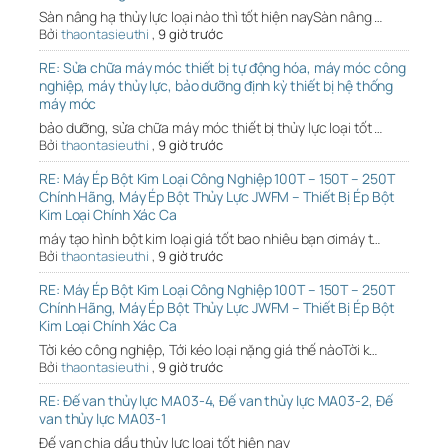
Sàn nâng hạ thủy lực loại nào thì tốt hiện naySàn nâng …
Bởi
thaontasieuthi
,
9 giờ trước
RE: Sửa chữa máy móc thiết bị tự động hóa, máy móc công
nghiệp, máy thủy lực, bảo dưỡng định kỳ thiết bị hệ thống
máy móc
bảo dưỡng, sửa chữa máy móc thiết bị thủy lực loại tốt …
Bởi
thaontasieuthi
,
9 giờ trước
RE: Máy Ép Bột Kim Loại Công Nghiệp 100T – 150T – 250T
Chính Hãng, Máy Ép Bột Thủy Lực JWFM – Thiết Bị Ép Bột
Kim Loại Chính Xác Ca
máy tạo hình bột kim loại giá tốt bao nhiêu bạn ơimáy t…
Bởi
thaontasieuthi
,
9 giờ trước
RE: Máy Ép Bột Kim Loại Công Nghiệp 100T – 150T – 250T
Chính Hãng, Máy Ép Bột Thủy Lực JWFM – Thiết Bị Ép Bột
Kim Loại Chính Xác Ca
Tời kéo công nghiệp, Tới kéo loại nặng giá thế nàoTời k…
Bởi
thaontasieuthi
,
9 giờ trước
RE: Đế van thủy lực MA03-4, Đế van thủy lực MA03-2, Đế
van thủy lực MA03-1
Đế van chia dầu thủy lực loại tốt hiện nay