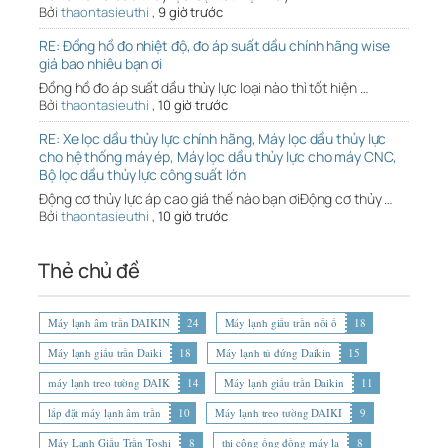
Bởi
thaontasieuthi
,
9 giờ trước
RE: Đồng hồ đo nhiệt độ, đo áp suất dầu chính hãng wise
giá bao nhiêu bạn ơi
Đồng hồ đo áp suất dầu thủy lực loại nào thì tốt hiện …
Bởi
thaontasieuthi
,
10 giờ trước
RE: Xe lọc dầu thủy lực chính hãng, Máy lọc dầu thủy lực
cho hệ thống máy ép, Máy lọc dầu thủy lực cho máy CNC,
Bộ lọc dầu thủy lực công suất lớn
Động cơ thủy lực áp cao giá thế nào bạn ơiĐộng cơ thủy …
Bởi
thaontasieuthi
,
10 giờ trước
Thẻ chủ đề
Máy lạnh âm trần DAIKIN
24
Máy lạnh giấu trần nối ố
18
Máy lạnh giấu trần Daiki
18
Máy lạnh tủ đứng Daikin
15
máy lạnh treo tường DAIK
14
Máy lạnh giấu trần Daikin
11
lắp đặt máy lạnh âm trần
10
Máy lạnh treo tường DAIKI
9
Máy Lạnh Giấu Trần Toshi
8
thi công ống đồng máy lạ
8