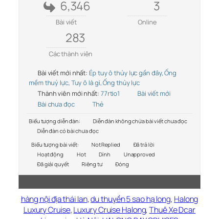
6,346
3
Bài viết
Online
283
Các thành viên
Bài viết mới nhất:
Ép tuy ô thủy lực gần đây, Ống
mềm thuỷ lực, Tuy ô là gì, Ống thủy lực
Thành viên mới nhất:
77rtio1
Bài viết mới
Bài chưa đọc
Thẻ
Biểu tượng diễn đàn:
Diễn đàn không chứa bài viết chưa đọc
Diễn đàn có bài chưa đọc
Biểu tượng bài viết:
Not Replied
Đã trả lời
Hoạt động
Hot
Dính
Unapproved
Đã giải quyết
Riêng tư
Đóng
hàng nội địa thái lan
,
du thuyền 5 sao hạ long
,
Halong
Luxury Cruise
,
Luxury Cruise Halong
,
Thuê Xe Dcar