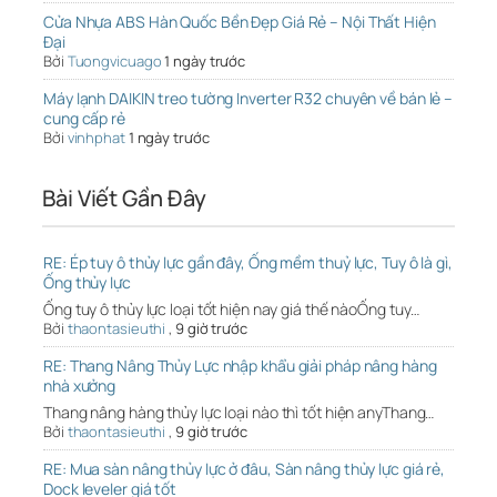
Cửa Nhựa ABS Hàn Quốc Bền Đẹp Giá Rẻ – Nội Thất Hiện
Đại
Bởi
Tuongvicuago
1 ngày trước
Máy lạnh DAIKIN treo tường Inverter R32 chuyên về bán lẻ –
cung cấp rẻ
Bởi
vinhphat
1 ngày trước
Bài Viết Gần Đây
RE: Ép tuy ô thủy lực gần đây, Ống mềm thuỷ lực, Tuy ô là gì,
Ống thủy lực
Ống tuy ô thủy lực loại tốt hiện nay giá thế nàoỐng tuy…
Bởi
thaontasieuthi
,
9 giờ trước
RE: Thang Nâng Thủy Lực nhập khẩu giải pháp nâng hàng
nhà xưởng
Thang nâng hàng thủy lực loại nào thì tốt hiện anyThang…
Bởi
thaontasieuthi
,
9 giờ trước
RE: Mua sàn nâng thủy lực ở đâu, Sàn nâng thủy lực giá rẻ,
Dock leveler giá tốt