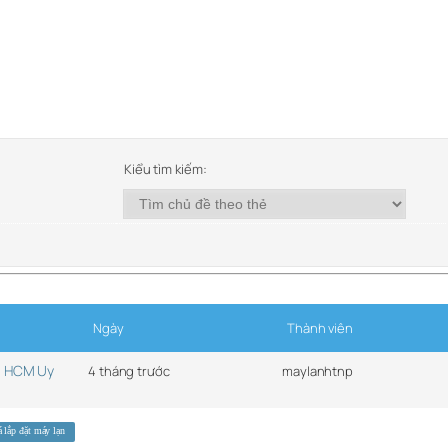
Kiểu tìm kiếm:
Ngày
Thành viên
i HCM Uy
4 tháng trước
maylanhtnp
 lắp đặt máy lạn