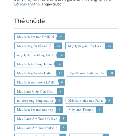
Bởi
maylanhtnp
,
1 ngày trước
Thẻ chủ đề
Máy lạnh âm trần DAIKIN
24
Máy lạnh giấu trần nối ố
18
Máy lạnh giấu trần Daiki
18
máy lạnh treo tường DAIK
14
Máy lạnh tủ đứng Daikin
14
Máy lạnh giấu trần Daikin
11
lắp đặt máy lạnh âm trần
10
Máy lạnh treo tường DAIKI
9
Máy Lạnh Giấu Trần Toshi
8
thi công ống đồng máy lạ
8
Máy lạnh giấu trần Panas
6
Máy lạnh âm trần nối ống
6
Máy lạnh Toshiba
6
Máy Lạnh Âm Trần LG Inve
5
Máy Lạnh Âm Trần Daikin F
5