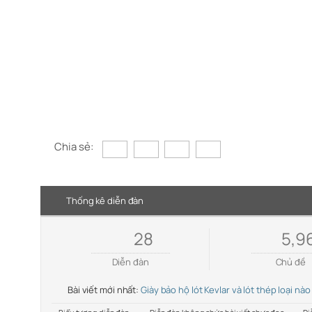
Chia sẻ:
Thống kê diễn đàn
28
5,9
Diễn đàn
Chủ đề
Bài viết mới nhất:
Giày bảo hộ lót Kevlar và lót thép loại nào