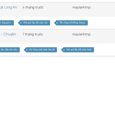
tại Long An
4 tháng trước
maylanhtnp
ối ống gió c
Báo giá lắp đặt máy lạn
Thi công hệ thống ống gi
 – Chuyên
7 tháng trước
maylanhtnp
 âm trần cho sho
thi công máy lạnh âm trầ
báo giá lắp đặt máy lạnh