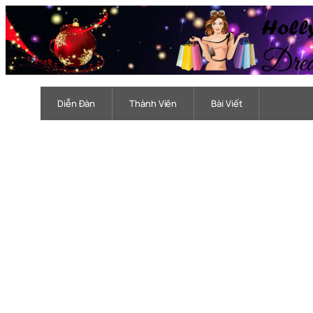
Chuyển
đến
phần
nội
dung
Diễn Đàn
Thành Viên
Bài Viết