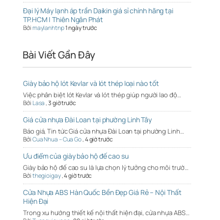
Đại lý Máy lạnh áp trần Daikin giá sỉ chính hãng tại
TP.HCM | Thiên Ngân Phát
Bởi
maylanhtnp
1 ngày trước
Bài Viết Gần Đây
Giày bảo hộ lót Kevlar và lót thép loại nào tốt
Việc phân biệt lót Kevlar và lót thép giúp người lao độ…
Bởi
Lasa
,
3 giờ trước
Giá cửa nhựa Đài Loan tại phường Linh Tây
Báo giá, Tin tức Giá cửa nhựa Đài Loan tại phường Linh…
Bởi
Cua Nhua – Cua Go
,
4 giờ trước
Ưu điểm của giày bảo hộ đế cao su
Giày bảo hộ đế cao su là lựa chọn lý tưởng cho môi trườ…
Bởi
thegioigay
,
4 giờ trước
Cửa Nhựa ABS Hàn Quốc Bền Đẹp Giá Rẻ – Nội Thất
Hiện Đại
Trong xu hướng thiết kế nội thất hiện đại, cửa nhựa ABS…