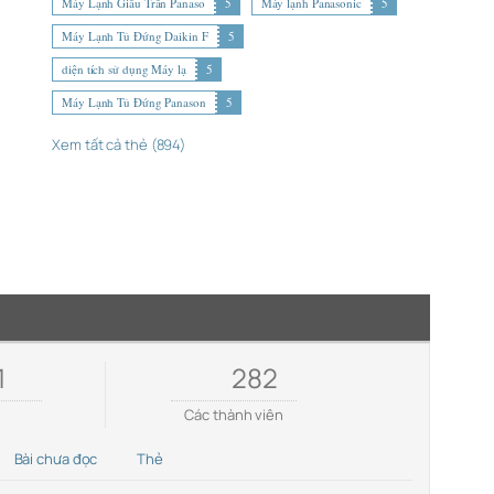
Máy Lạnh Giấu Trần Panaso
5
Máy lạnh Panasonic
5
Máy Lạnh Tủ Đứng Daikin F
5
diện tích sử dụng Máy lạ
5
Máy Lạnh Tủ Đứng Panason
5
Xem tất cả thẻ (894)
1
282
e
Các thành viên
Bài chưa đọc
Thẻ