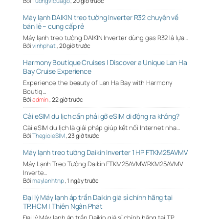
Bởi
Tuongvicuago
,
20 giờ trước
Máy lạnh DAIKIN treo tường Inverter R32 chuyên về
bán lẻ – cung cấp rẻ
Máy lạnh treo tường DAIKIN Inverter dùng gas R32 là lựa…
Bởi
vinhphat
,
20 giờ trước
Harmony Boutique Cruises | Discover a Unique Lan Ha
Bay Cruise Experience
Experience the beauty of Lan Ha Bay with Harmony
Boutiq…
Bởi
admin
,
22 giờ trước
Cài eSIM du lịch cần phải gỡ eSIM di động ra không?
Cài eSIM du lịch là giải pháp giúp kết nối Internet nha…
Bởi
ThegioieSIM
,
23 giờ trước
Máy lạnh treo tường Daikin Inverter 1 HP FTKM25AVMV
Máy Lạnh Treo Tường Daikin FTKM25AVMV/RKM25AVMV
Inverte…
Bởi
maylanhtnp
,
1 ngày trước
Đại lý Máy lạnh áp trần Daikin giá sỉ chính hãng tại
TP.HCM | Thiên Ngân Phát
Đại lý Máy lạnh áp trần Daikin giá sỉ chính hãng tại TP…