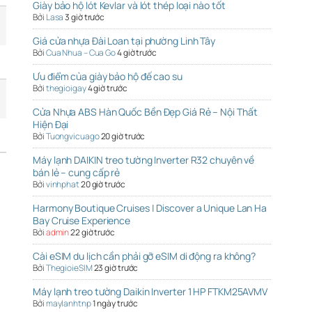
Giày bảo hộ lót Kevlar và lót thép loại nào tốt
Bởi
Lasa
3 giờ trước
Giá cửa nhựa Đài Loan tại phường Linh Tây
Bởi
Cua Nhua – Cua Go
4 giờ trước
Ưu điểm của giày bảo hộ đế cao su
Bởi
thegioigay
4 giờ trước
Cửa Nhựa ABS Hàn Quốc Bền Đẹp Giá Rẻ – Nội Thất
Hiện Đại
Bởi
Tuongvicuago
20 giờ trước
Máy lạnh DAIKIN treo tường Inverter R32 chuyên về
bán lẻ – cung cấp rẻ
Bởi
vinhphat
20 giờ trước
Harmony Boutique Cruises | Discover a Unique Lan Ha
Bay Cruise Experience
Bởi
admin
22 giờ trước
Cài eSIM du lịch cần phải gỡ eSIM di động ra không?
Bởi
ThegioieSIM
23 giờ trước
Máy lạnh treo tường Daikin Inverter 1 HP FTKM25AVMV
Bởi
maylanhtnp
1 ngày trước