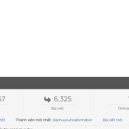
67
6,325
Bài viết
Onlin
 tốt
Thành viên mới nhất:
daohuyvuhoabinhdoor
Bài viết mới