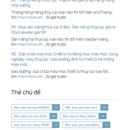
nhà xưởng
Thang nâng hàng thủy lực loại nào thì tốt hiện anyThang…
Bởi
thaontasieuthi
,
22 giờ trước
RE: Mua sàn nâng thủy lực ở đâu, Sàn nâng thủy lực giá rẻ,
Dock leveler giá tốt
Sàn nâng hạ thủy lực loại nào thì tốt hiện naySàn nâng …
Bởi
thaontasieuthi
,
22 giờ trước
RE: Sửa chữa máy móc thiết bị tự động hóa, máy móc công
nghiệp, máy thủy lực, bảo dưỡng định kỳ thiết bị hệ thống
máy móc
bảo dưỡng, sửa chữa máy móc thiết bị thủy lực loại tốt …
Bởi
thaontasieuthi
,
22 giờ trước
Thẻ chủ đề
Máy lạnh âm trần DAIKIN
24
Máy lạnh giấu trần nối ố
18
Máy lạnh giấu trần Daiki
18
Máy lạnh tủ đứng Daikin
15
máy lạnh treo tường DAIK
14
Máy lạnh giấu trần Daikin
11