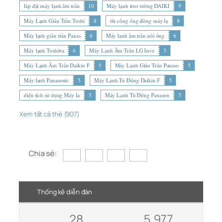
lắp đặt máy lạnh âm trần
10
Máy lạnh treo tường DAIKI
9
Máy Lạnh Giấu Trần Toshi
8
thi công ống đồng máy lạ
8
Máy lạnh giấu trần Panas
6
Máy lạnh âm trần nối ống
6
Máy lạnh Toshiba
6
Máy Lạnh Âm Trần LG Inve
5
Máy Lạnh Âm Trần Daikin F
5
Máy Lạnh Giấu Trần Panaso
5
Máy lạnh Panasonic
5
Máy Lạnh Tủ Đứng Daikin F
5
diện tích sử dụng Máy lạ
5
Máy Lạnh Tủ Đứng Panason
5
Xem tất cả thẻ (907)
Chia sẻ:
Thống kê diễn đàn
28
5,977