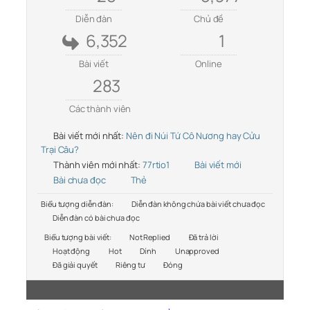
Diễn đàn
Chủ đề
6,352
1
Bài viết
Online
283
Các thành viên
Bài viết mới nhất:
Nên đi Núi Tứ Cô Nương hay Cửu
Trại Câu?
Thành viên mới nhất:
77rtio1
Bài viết mới
Bài chưa đọc
Thẻ
Biểu tượng diễn đàn:
Diễn đàn không chứa bài viết chưa đọc
Diễn đàn có bài chưa đọc
Biểu tượng bài viết:
Not Replied
Đã trả lời
Hoạt động
Hot
Dính
Unapproved
Đã giải quyết
Riêng tư
Đóng