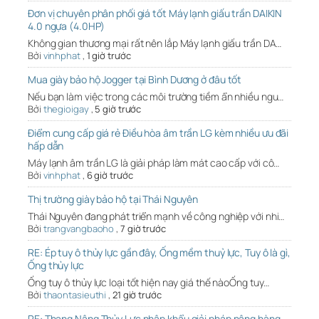
Đơn vị chuyên phân phối giá tốt Máy lạnh giấu trần DAIKIN
4.0 ngựa (4.0HP)
Không gian thương mại rất nên lắp Máy lạnh giấu trần DA…
Bởi
vinhphat
,
1 giờ trước
Mua giày bảo hộ Jogger tại Bình Dương ở đâu tốt
Nếu bạn làm việc trong các môi trường tiềm ẩn nhiều ngu…
Bởi
thegioigay
,
5 giờ trước
Điểm cung cấp giá rẻ Điều hòa âm trần LG kèm nhiều ưu đãi
hấp dẫn
Máy lạnh âm trần LG là giải pháp làm mát cao cấp với cô…
Bởi
vinhphat
,
6 giờ trước
Thị trường giày bảo hộ tại Thái Nguyên
Thái Nguyên đang phát triển mạnh về công nghiệp với nhi…
Bởi
trangvangbaoho
,
7 giờ trước
RE: Ép tuy ô thủy lực gần đây, Ống mềm thuỷ lực, Tuy ô là gì,
Ống thủy lực
Ống tuy ô thủy lực loại tốt hiện nay giá thế nàoỐng tuy…
Bởi
thaontasieuthi
,
21 giờ trước
RE: Thang Nâng Thủy Lực nhập khẩu giải pháp nâng hàng