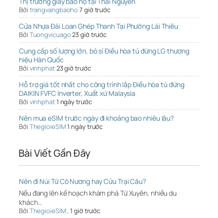
Thị trường giày bảo hộ tại Thái Nguyên
Bởi
trangvangbaoho
7 giờ trước
Cửa Nhựa Đài Loan Ghép Thanh Tại Phường Lái Thiêu
Bởi
Tuongvicuago
23 giờ trước
Cung cấp số lượng lớn, bỏ sỉ Điều hòa tủ đứng LG thương
hiệu Hàn Quốc
Bởi
vinhphat
23 giờ trước
Hỗ trợ giá tốt nhất cho công trình lắp Điều hòa tủ đứng
DAIKIN FVFC Inverter, Xuất xứ Malaysia
Bởi
vinhphat
1 ngày trước
Nên mua eSIM trước ngày đi khoảng bao nhiêu lâu?
Bởi
ThegioieSIM
1 ngày trước
Bài Viết Gần Đây
Nên đi Núi Tứ Cô Nương hay Cửu Trại Câu?
Nếu đang lên kế hoạch khám phá Tứ Xuyên, nhiều du
khách…
Bởi
ThegioieSIM
,
1 giờ trước