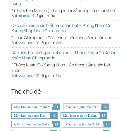
hứng
" ( Tiệm hoa Maison ) Tháng mười về, mang theo cái khôn…
Bởi
miumiu01
,
1 giờ trước
Các dấu hiệu nhận biết bàn chân bẹt – Phòng Khám Cơ
Xương Khớp Usac Chiropractic
" Usac Chiropractic Đôi chân là nền tảng vững chắc cho …
Bởi
uyenuyen01
,
5 giờ trước
Dấu hiệu hội chứng bàn chân bẹt – Phòng Khám Cơ Xương
Khớp Usac Chiropractic
" Phòng Khám Cơ Xương Khớp Hiện tượng bàn chân bẹt
khôn…
Bởi
uyenuyen01
,
5 giờ trước
Thẻ chủ đề
Máy lạnh âm trần DAIKIN
24
Máy lạnh giấu trần nối ố
18
Máy lạnh giấu trần Daiki
18
Máy lạnh tủ đứng Daikin
15
máy lạnh treo tường DAIK
14
Máy lạnh giấu trần Daikin
11