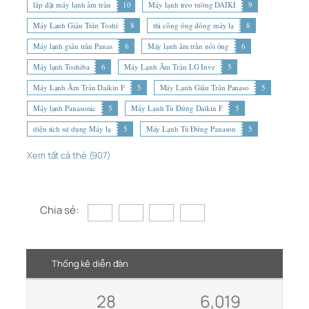
lắp đặt máy lạnh âm trần
10
Máy lạnh treo tường DAIKI
9
Máy Lạnh Giấu Trần Toshi
8
thi công ống đồng máy lạ
8
Máy lạnh giấu trần Panas
6
Máy lạnh âm trần nối ống
6
Máy lạnh Toshiba
6
Máy Lạnh Âm Trần LG Inve
5
Máy Lạnh Âm Trần Daikin F
5
Máy Lạnh Giấu Trần Panaso
5
Máy lạnh Panasonic
5
Máy Lạnh Tủ Đứng Daikin F
5
diện tích sử dụng Máy lạ
5
Máy Lạnh Tủ Đứng Panason
5
Xem tất cả thẻ (907)
Chia sẻ:
Thống kê diễn đàn
28
6,019