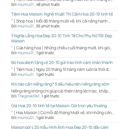
Bởi
miumiu01
,
48 phút trước
Tiệm Hoa Maison: Nghệ thuật Thi Cắm Hoa 20-10 tinh tế
" ( Shop hoa ) Mỗi độ tháng mười về, khi cái nắng hanh …
Bởi
miumiu01
,
55 phút trước
Ý Nghĩa Lẵng Hoa Đẹp 20-10 Tinh Tế Cho Phụ Nữ Tốt Đẹp
Maison
" ( Cửa hàng hoa ) Những chiều cuối tháng mười, khi gió…
Bởi
miumiu01
,
1 giờ trước
Bó hoa dành tặng vợ 20-10 gửi trao tình cảm chân thành
" ( Tiệm hoa ) Ngày 20 tháng 10 hàng năm luôn là thời đ…
Bởi
miumiu01
,
1 giờ trước
Khi nào cần niềng răng? 3 dấu hiệu nên niềng răng sớm
Niềng răng không chỉ giúp cải thiện răng lệch lạc, khấp…
Bởi
ThegioieSIM
,
1 giờ trước
Giá Hoa 20-10 tinh tế tại Maison: Gói trọn yêu thương
" ( Hoa Maison ) Cứ mỗi độ tháng Mười về, khi những cơn…
Bởi
miumiu01
,
1 giờ trước
Maison gợi ý 20 mẫu Hình Ảnh Hoa Đẹp 20-10 đầy cảm