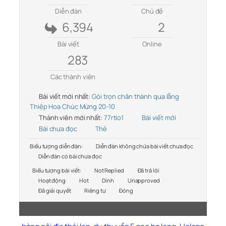
Diễn đàn
Chủ đề
6,394
2
Bài viết
Online
283
Các thành viên
Bài viết mới nhất:
Gói trọn chân thành qua lẵng
Thiệp Hoa Chúc Mừng 20-10
Thành viên mới nhất:
77rtio1
Bài viết mới
Bài chưa đọc
Thẻ
Biểu tượng diễn đàn:
Diễn đàn không chứa bài viết chưa đọc
Diễn đàn có bài chưa đọc
Biểu tượng bài viết:
Not Replied
Đã trả lời
Hoạt động
Hot
Dính
Unapproved
Đã giải quyết
Riêng tư
Đóng