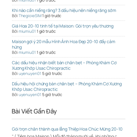
Bởi
miumiu01
1 giờ trước
Khi nào cần niềng răng? 3 dấu hiệu nên niềng răng sớm
Bởi
ThegioieSIM
1 giờ trước
Giá Hoa 20-10 tinh tế tại Maison: Gói trọn yêu thương
Bởi
miumiu01
1 giờ trước
Maison gợi ý 20 mẫu Hình Ảnh Hoa Đẹp 20-10 đầy cảm
hứng
Bởi
miumiu01
1 giờ trước
Các dấu hiệu nhận biết bàn chân bẹt – Phòng Khám Cơ
Xương Khớp Usac Chiropractic
Bởi
uyenuyen01
5 giờ trước
Dấu hiệu hội chứng bàn chân bẹt – Phòng Khám Cơ Xương
Khớp Usac Chiropractic
Bởi
uyenuyen01
5 giờ trước
Bài Viết Gần Đây
Gói trọn chân thành qua lẵng Thiệp Hoa Chúc Mừng 20-10
" ( Tiệm hoa Maison ) Mỗi độ tháng mười về, khi những c…