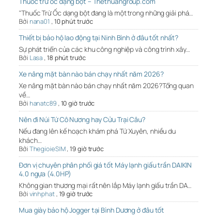
Thuốc trừ ốc dạng bột – Thethuangroup.com
"Thuốc Trừ Ốc dạng bột đang là một trong những giải phá…
Bởi
nana01
,
10 phút trước
Thiết bị bảo hộ lao động tại Ninh Bình ở đâu tốt nhất?
Sự phát triển của các khu công nghiệp và công trình xây…
Bởi
Lasa
,
18 phút trước
Xe nâng mặt bàn nào bán chạy nhất năm 2026?
Xe nâng mặt bàn nào bán chạy nhất năm 2026?Tổng quan
về…
Bởi
hanatc89
,
10 giờ trước
Nên đi Núi Tứ Cô Nương hay Cửu Trại Câu?
Nếu đang lên kế hoạch khám phá Tứ Xuyên, nhiều du
khách…
Bởi
ThegioieSIM
,
19 giờ trước
Đơn vị chuyên phân phối giá tốt Máy lạnh giấu trần DAIKIN
4.0 ngựa (4.0HP)
Không gian thương mại rất nên lắp Máy lạnh giấu trần DA…
Bởi
vinhphat
,
19 giờ trước
Mua giày bảo hộ Jogger tại Bình Dương ở đâu tốt