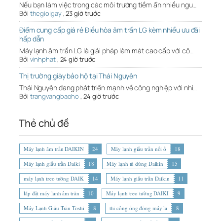
Nếu bạn làm việc trong các môi trường tiềm ẩn nhiều ngu…
Bởi
thegioigay
,
23 giờ trước
Điểm cung cấp giá rẻ Điều hòa âm trần LG kèm nhiều ưu đãi
hấp dẫn
Máy lạnh âm trần LG là giải pháp làm mát cao cấp với cô…
Bởi
vinhphat
,
24 giờ trước
Thị trường giày bảo hộ tại Thái Nguyên
Thái Nguyên đang phát triển mạnh về công nghiệp với nhi…
Bởi
trangvangbaoho
,
24 giờ trước
Thẻ chủ đề
Máy lạnh âm trần DAIKIN
24
Máy lạnh giấu trần nối ố
18
Máy lạnh giấu trần Daiki
18
Máy lạnh tủ đứng Daikin
15
máy lạnh treo tường DAIK
14
Máy lạnh giấu trần Daikin
11
lắp đặt máy lạnh âm trần
10
Máy lạnh treo tường DAIKI
9
Máy Lạnh Giấu Trần Toshi
8
thi công ống đồng máy lạ
8