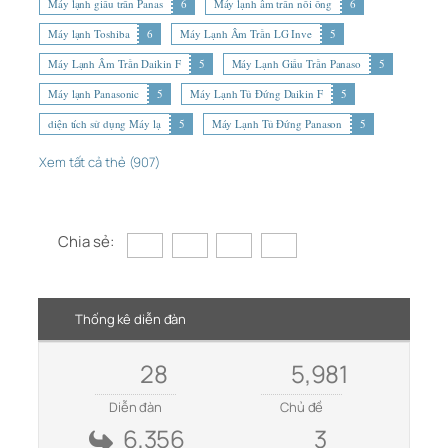
Máy lạnh giấu trần Panas
6
Máy lạnh âm trần nối ống
6
Máy lạnh Toshiba
6
Máy Lạnh Âm Trần LG Inve
5
Máy Lạnh Âm Trần Daikin F
5
Máy Lạnh Giấu Trần Panaso
5
Máy lạnh Panasonic
5
Máy Lạnh Tủ Đứng Daikin F
5
diện tích sử dụng Máy lạ
5
Máy Lạnh Tủ Đứng Panason
5
Xem tất cả thẻ (907)
Chia sẻ:
Thống kê diễn đàn
28
5,981
Diễn đàn
Chủ đề
6,356
3