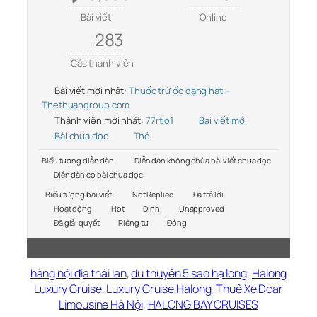
Bài viết
Online
283
Các thành viên
Bài viết mới nhất:
Thuốc trừ ốc dạng hạt –
Thethuangroup.com
Thành viên mới nhất:
77rtio1
Bài viết mới
Bài chưa đọc
Thẻ
Biểu tượng diễn đàn:
Diễn đàn không chứa bài viết chưa đọc
Diễn đàn có bài chưa đọc
Biểu tượng bài viết:
Not Replied
Đã trả lời
Hoạt động
Hot
Dính
Unapproved
Đã giải quyết
Riêng tư
Đóng
hàng nội địa thái lan
,
du thuyền 5 sao hạ long
,
Halong
Luxury Cruise
,
Luxury Cruise Halong
,
Thuê Xe Dcar
Limousine Hà Nội
,
HALONG BAY CRUISES