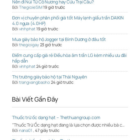
Nên đi Núi Tứ Cô Nương hay Cửu Trại Câu?
Bởi
ThegioieSIM
19 giờ trước
Đơn vị chuyên phân phối giá tốt Máy lạnh giấu trần DAIKIN
4.0 ngựa (4.0HP)
Bởi
vinhphat
19 giờ trước
Mua giày bảo hộ Jogger tại Bình Dương ở đâu tốt
Bởi
thegioigay
23 giờ trước
Điểm cung cấp giá rẻ Điều hòa âm trần LG kèm nhiều ưu đãi
hấp dẫn
Bởi
vinhphat
24 giờ trước
Thị trường giày bảo hộ tại Thái Nguyên
Bởi
trangvangbaoho
24 giờ trước
Bài Viết Gần Đây
Thuốc trừ ốc dạng hạt – Thethuangroup.com
"Thuốc Trừ Ốc dạng hạt đang là lựa chọn được nhiều bà c…
Bởi
nana01
,
47 giây trước