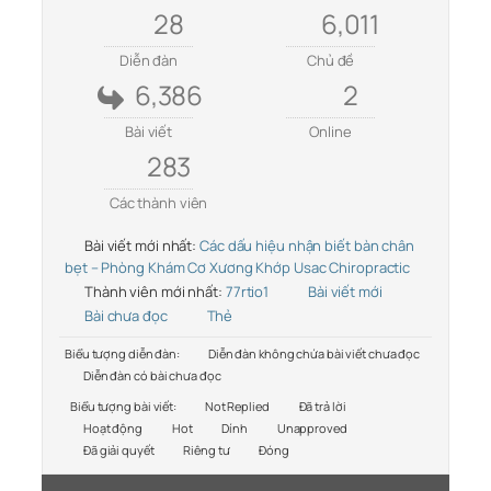
28
6,011
Diễn đàn
Chủ đề
6,386
2
Bài viết
Online
283
Các thành viên
Bài viết mới nhất:
Các dấu hiệu nhận biết bàn chân
bẹt – Phòng Khám Cơ Xương Khớp Usac Chiropractic
Thành viên mới nhất:
77rtio1
Bài viết mới
Bài chưa đọc
Thẻ
Biểu tượng diễn đàn:
Diễn đàn không chứa bài viết chưa đọc
Diễn đàn có bài chưa đọc
Biểu tượng bài viết:
Not Replied
Đã trả lời
Hoạt động
Hot
Dính
Unapproved
Đã giải quyết
Riêng tư
Đóng