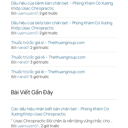
Dấu hiệu của bệnh bàn chân bẹt – Phòng Khám Cơ Xương
Khớp Usac Chiropractic
Bởi
uyenuyen01
2 giờ trước
Dấu hiệu của bé bị bàn chân bẹt – Phòng Khám Cơ Xương
Khớp Usac Chiropractic
Bởi
uyenuyen01
2 giờ trước
Thuốc trừ ốc giá sỉ – Thethuangroup.com
Bởi
nana01
2 giờ trước
Thuốc trừ ốc giá rẻ – Thethuangroup.com
Bởi
nana01
3 giờ trước
Thuốc trừ ốc giá lẻ – Thethuangroup.com
Bởi
nana01
5 giờ trước
Bài Viết Gần Đây
Các dấu hiệu nhận biết bàn chân bẹt – Phòng Khám Cơ
Xương Khớp Usac Chiropractic
" Usac Chiropractic Đôi chân là nền tảng vững chắc cho …
Bởi
uyenuyen01
,
2 giờ trước