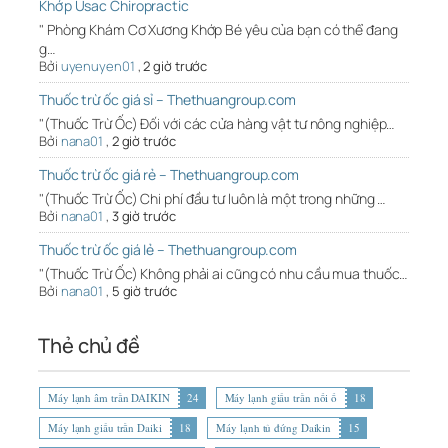
Khớp Usac Chiropractic
" Phòng Khám Cơ Xương Khớp Bé yêu của bạn có thể đang
g…
Bởi
uyenuyen01
,
2 giờ trước
Thuốc trừ ốc giá sỉ – Thethuangroup.com
"(Thuốc Trừ Ốc) Đối với các cửa hàng vật tư nông nghiệp…
Bởi
nana01
,
2 giờ trước
Thuốc trừ ốc giá rẻ – Thethuangroup.com
"(Thuốc Trừ Ốc) Chi phí đầu tư luôn là một trong những …
Bởi
nana01
,
3 giờ trước
Thuốc trừ ốc giá lẻ – Thethuangroup.com
"(Thuốc Trừ Ốc) Không phải ai cũng có nhu cầu mua thuốc…
Bởi
nana01
,
5 giờ trước
Thẻ chủ đề
Máy lạnh âm trần DAIKIN
24
Máy lạnh giấu trần nối ố
18
Máy lạnh giấu trần Daiki
18
Máy lạnh tủ đứng Daikin
15