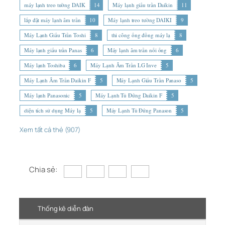
máy lạnh treo tường DAIK
14
Máy lạnh giấu trần Daikin
11
lắp đặt máy lạnh âm trần
10
Máy lạnh treo tường DAIKI
9
Máy Lạnh Giấu Trần Toshi
8
thi công ống đồng máy lạ
8
Máy lạnh giấu trần Panas
6
Máy lạnh âm trần nối ống
6
Máy lạnh Toshiba
6
Máy Lạnh Âm Trần LG Inve
5
Máy Lạnh Âm Trần Daikin F
5
Máy Lạnh Giấu Trần Panaso
5
Máy lạnh Panasonic
5
Máy Lạnh Tủ Đứng Daikin F
5
diện tích sử dụng Máy lạ
5
Máy Lạnh Tủ Đứng Panason
5
Xem tất cả thẻ (907)
Chia sẻ:
Thống kê diễn đàn