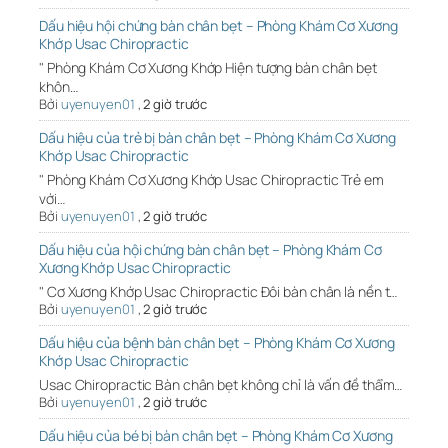
Dấu hiệu hội chứng bàn chân bẹt – Phòng Khám Cơ Xương
Khớp Usac Chiropractic
" Phòng Khám Cơ Xương Khớp Hiện tượng bàn chân bẹt
khôn…
Bởi
uyenuyen01
,
2 giờ trước
Dấu hiệu của trẻ bị bàn chân bẹt – Phòng Khám Cơ Xương
Khớp Usac Chiropractic
" Phòng Khám Cơ Xương Khớp Usac Chiropractic Trẻ em
với…
Bởi
uyenuyen01
,
2 giờ trước
Dấu hiệu của hội chứng bàn chân bẹt – Phòng Khám Cơ
Xương Khớp Usac Chiropractic
" Cơ Xương Khớp Usac Chiropractic Đôi bàn chân là nền t…
Bởi
uyenuyen01
,
2 giờ trước
Dấu hiệu của bệnh bàn chân bẹt – Phòng Khám Cơ Xương
Khớp Usac Chiropractic
Usac Chiropractic Bàn chân bẹt không chỉ là vấn đề thẩm…
Bởi
uyenuyen01
,
2 giờ trước
Dấu hiệu của bé bị bàn chân bẹt – Phòng Khám Cơ Xương