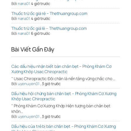
Bởi
nana01
4 giờ trước
Thuốc trừ ốc giá rẻ – Thethuangroup.com
Bởi
nana01
4 giờ trước
Thuốc trừ ốc giá lẻ – Thethuangroup.com
Bởi
nana01
6 giờ trước
Bài Viết Gần Đây
Các dấu hiệu nhận biết bàn chân bẹt – Phòng Khám Cơ
Xương Khớp Usac Chiropractic
" Usac Chiropractic Đôi chân là nền tảng vững chắc cho …
Bởi
uyenuyen01
,
3 giờ trước
Dấu hiệu hội chứng bàn chân bẹt – Phòng Khám Cơ Xương
Khớp Usac Chiropractic
" Phòng Khám Cơ Xương Khớp Hiện tượng bàn chân bẹt
khôn…
Bởi
uyenuyen01
,
3 giờ trước
Dấu hiệu của trẻ bị bàn chân bẹt – Phòng Khám Cơ Xương