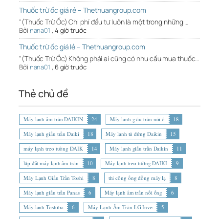
Thuốc trừ ốc giá rẻ – Thethuangroup.com
"(Thuốc Trừ Ốc) Chi phí đầu tư luôn là một trong những …
Bởi
nana01
,
4 giờ trước
Thuốc trừ ốc giá lẻ – Thethuangroup.com
"(Thuốc Trừ Ốc) Không phải ai cũng có nhu cầu mua thuốc…
Bởi
nana01
,
6 giờ trước
Thẻ chủ đề
Máy lạnh âm trần DAIKIN
24
Máy lạnh giấu trần nối ố
18
Máy lạnh giấu trần Daiki
18
Máy lạnh tủ đứng Daikin
15
máy lạnh treo tường DAIK
14
Máy lạnh giấu trần Daikin
11
lắp đặt máy lạnh âm trần
10
Máy lạnh treo tường DAIKI
9
Máy Lạnh Giấu Trần Toshi
8
thi công ống đồng máy lạ
8
Máy lạnh giấu trần Panas
6
Máy lạnh âm trần nối ống
6
Máy lạnh Toshiba
6
Máy Lạnh Âm Trần LG Inve
5