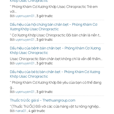
Khớp Usac Chiropractic
" Phòng Khám Cơ Xương Khớp Usac Chiropractic Trẻ em
với…
Bởi
uyenuyen01
,
3 giờ trước
Dấu hiệu của hội chứng bàn chân bẹt – Phòng Khám Cơ
Xương Khớp Usac Chiropractic
" Cơ Xương Khớp Usac Chiropractic Đôi bàn chân là nền t…
Bởi
uyenuyen01
,
3 giờ trước
Dấu hiệu của bệnh bàn chân bẹt – Phòng Khám Cơ Xương
Khớp Usac Chiropractic
Usac Chiropractic Bàn chân bẹt không chỉ là vấn đề thẩm…
Bởi
uyenuyen01
,
3 giờ trước
Dấu hiệu của bé bị bàn chân bẹt – Phòng Khám Cơ Xương
Khớp Usac Chiropractic
" Phòng Khám Cơ Xương Khớp Bé yêu của bạn có thể đang
g…
Bởi
uyenuyen01
,
3 giờ trước
Thuốc trừ ốc giá sỉ – Thethuangroup.com
"(Thuốc Trừ Ốc) Đối với các cửa hàng vật tư nông nghiệp…
Bởi
nana01
,
4 giờ trước