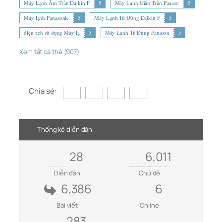
Máy Lạnh Âm Trần Daikin F
5
Máy Lạnh Giấu Trần Panaso
5
Máy lạnh Panasonic
5
Máy Lạnh Tủ Đứng Daikin F
5
diện tích sử dụng Máy lạ
5
Máy Lạnh Tủ Đứng Panason
5
Xem tất cả thẻ (907)
Chia sẻ:
Thống kê diễn đàn
28
6,011
Diễn đàn
Chủ đề
6,386
6
Bài viết
Online
283