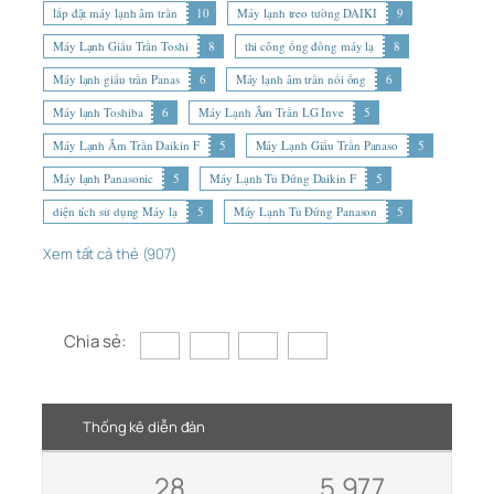
lắp đặt máy lạnh âm trần
10
Máy lạnh treo tường DAIKI
9
Máy Lạnh Giấu Trần Toshi
8
thi công ống đồng máy lạ
8
Máy lạnh giấu trần Panas
6
Máy lạnh âm trần nối ống
6
Máy lạnh Toshiba
6
Máy Lạnh Âm Trần LG Inve
5
Máy Lạnh Âm Trần Daikin F
5
Máy Lạnh Giấu Trần Panaso
5
Máy lạnh Panasonic
5
Máy Lạnh Tủ Đứng Daikin F
5
diện tích sử dụng Máy lạ
5
Máy Lạnh Tủ Đứng Panason
5
Xem tất cả thẻ (907)
Chia sẻ:
Thống kê diễn đàn
28
5,977