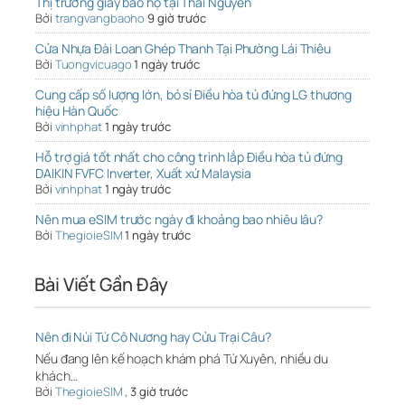
Thị trường giày bảo hộ tại Thái Nguyên
Bởi
trangvangbaoho
9 giờ trước
Cửa Nhựa Đài Loan Ghép Thanh Tại Phường Lái Thiêu
Bởi
Tuongvicuago
1 ngày trước
Cung cấp số lượng lớn, bỏ sỉ Điều hòa tủ đứng LG thương
hiệu Hàn Quốc
Bởi
vinhphat
1 ngày trước
Hỗ trợ giá tốt nhất cho công trình lắp Điều hòa tủ đứng
DAIKIN FVFC Inverter, Xuất xứ Malaysia
Bởi
vinhphat
1 ngày trước
Nên mua eSIM trước ngày đi khoảng bao nhiêu lâu?
Bởi
ThegioieSIM
1 ngày trước
Bài Viết Gần Đây
Nên đi Núi Tứ Cô Nương hay Cửu Trại Câu?
Nếu đang lên kế hoạch khám phá Tứ Xuyên, nhiều du
khách…
Bởi
ThegioieSIM
,
3 giờ trước