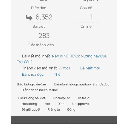
Diễn đàn
Chủ đề
6,352
1
Bài viết
Online
283
Các thành viên
Bài viết mới nhất:
Nên đi Núi Tứ Cô Nương hay Cửu
Trại Câu?
Thành viên mới nhất:
77rtio1
Bài viết mới
Bài chưa đọc
Thẻ
Biểu tượng diễn đàn:
Diễn đàn không chứa bài viết chưa đọc
Diễn đàn có bài chưa đọc
Biểu tượng bài viết:
Not Replied
Đã trả lời
Hoạt động
Hot
Dính
Unapproved
Đã giải quyết
Riêng tư
Đóng