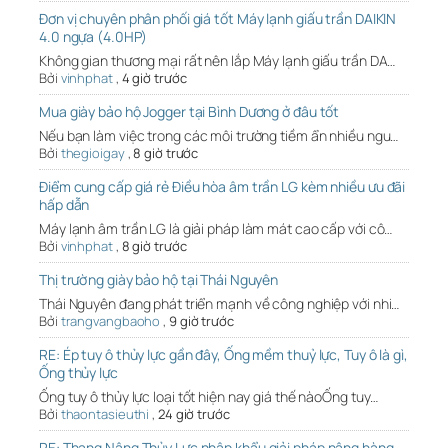
Đơn vị chuyên phân phối giá tốt Máy lạnh giấu trần DAIKIN
4.0 ngựa (4.0HP)
Không gian thương mại rất nên lắp Máy lạnh giấu trần DA…
Bởi
vinhphat
,
4 giờ trước
Mua giày bảo hộ Jogger tại Bình Dương ở đâu tốt
Nếu bạn làm việc trong các môi trường tiềm ẩn nhiều ngu…
Bởi
thegioigay
,
8 giờ trước
Điểm cung cấp giá rẻ Điều hòa âm trần LG kèm nhiều ưu đãi
hấp dẫn
Máy lạnh âm trần LG là giải pháp làm mát cao cấp với cô…
Bởi
vinhphat
,
8 giờ trước
Thị trường giày bảo hộ tại Thái Nguyên
Thái Nguyên đang phát triển mạnh về công nghiệp với nhi…
Bởi
trangvangbaoho
,
9 giờ trước
RE: Ép tuy ô thủy lực gần đây, Ống mềm thuỷ lực, Tuy ô là gì,
Ống thủy lực
Ống tuy ô thủy lực loại tốt hiện nay giá thế nàoỐng tuy…
Bởi
thaontasieuthi
,
24 giờ trước
RE: Thang Nâng Thủy Lực nhập khẩu giải pháp nâng hàng