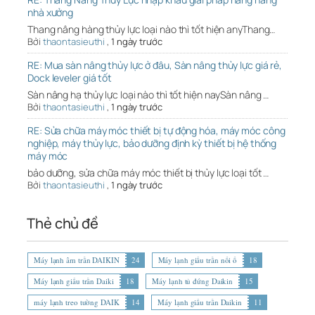
nhà xưởng
Thang nâng hàng thủy lực loại nào thì tốt hiện anyThang…
Bởi
thaontasieuthi
,
1 ngày trước
RE: Mua sàn nâng thủy lực ở đâu, Sàn nâng thủy lực giá rẻ,
Dock leveler giá tốt
Sàn nâng hạ thủy lực loại nào thì tốt hiện naySàn nâng …
Bởi
thaontasieuthi
,
1 ngày trước
RE: Sửa chữa máy móc thiết bị tự động hóa, máy móc công
nghiệp, máy thủy lực, bảo dưỡng định kỳ thiết bị hệ thống
máy móc
bảo dưỡng, sửa chữa máy móc thiết bị thủy lực loại tốt …
Bởi
thaontasieuthi
,
1 ngày trước
Thẻ chủ đề
Máy lạnh âm trần DAIKIN
24
Máy lạnh giấu trần nối ố
18
Máy lạnh giấu trần Daiki
18
Máy lạnh tủ đứng Daikin
15
máy lạnh treo tường DAIK
14
Máy lạnh giấu trần Daikin
11