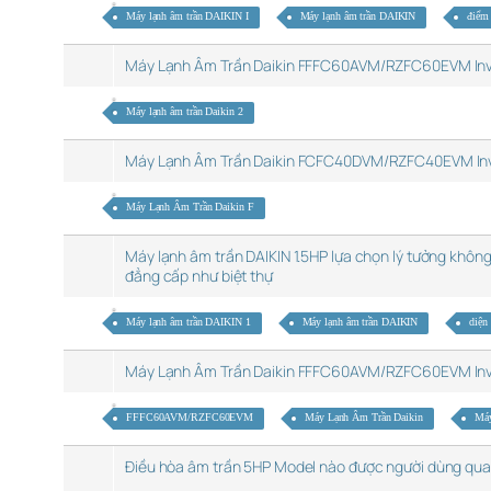
Máy lạnh âm trần DAIKIN I
Máy lạnh âm trần DAIKIN
điểm 
Máy Lạnh Âm Trần Daikin FFFC60AVM/RZFC60EVM In
Máy lạnh âm trần Daikin 2
Máy Lạnh Âm Trần Daikin FCFC40DVM/RZFC40EVM In
Máy Lạnh Âm Trần Daikin F
Máy lạnh âm trần DAIKIN 1.5HP lựa chọn lý tưởng khôn
đẳng cấp như biệt thự
Máy lạnh âm trần DAIKIN 1
Máy lạnh âm trần DAIKIN
diện 
Máy Lạnh Âm Trần Daikin FFFC60AVM/RZFC60EVM In
FFFC60AVM/RZFC60EVM
Máy Lạnh Âm Trần Daikin
Máy
Điều hòa âm trần 5HP Model nào được người dùng qu