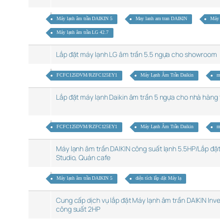
Máy lạnh âm trần DAIKIN 5
May lanh am tran DAIKIN
Máy 
Máy lạnh âm trần LG 42.7
Lắp đặt máy lạnh LG âm trần 5.5 ngựa cho showroom
FCFC125DVM/RZFC125EY1
Máy Lạnh Âm Trần Daikin
m
Lắp đặt máy lạnh Daikin âm trần 5 ngựa cho nhà hàng 
FCFC125DVM/RZFC125EY1
Máy Lạnh Âm Trần Daikin
m
Máy lạnh âm trần DAIKIN công suất lạnh 5.5HP/Lắp đặt
Studio, Quán cafe
Máy lạnh âm trần DAIKIN 5
diện tích lắp đặt Máy lạ
Cung cấp dịch vụ lắp đặt Máy lạnh âm trần DAIKIN Inv
công suất 2HP