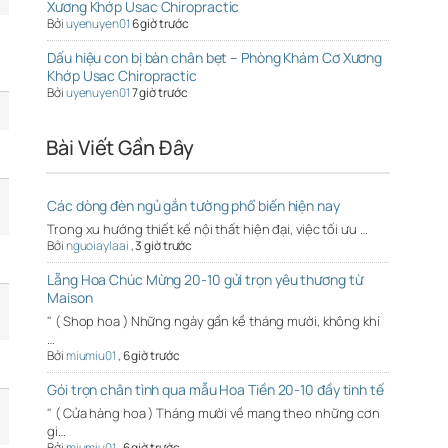
Xương Khớp Usac Chiropractic
Bởi
uyenuyen01
6 giờ trước
Dấu hiệu con bị bàn chân bẹt – Phòng Khám Cơ Xương
Khớp Usac Chiropractic
Bởi
uyenuyen01
7 giờ trước
Bài Viết Gần Đây
Các dòng đèn ngủ gắn tường phổ biến hiện nay
Trong xu hướng thiết kế nội thất hiện đại, việc tối ưu …
Bởi
nguoiaylaai
,
3 giờ trước
Lẵng Hoa Chúc Mừng 20-10 gửi trọn yêu thương từ
Maison
" ( Shop hoa ) Những ngày gần kề tháng mười, không khí
…
Bởi
miumiu01
,
6 giờ trước
Gói trọn chân tình qua mẫu Hoa Tiền 20-10 đầy tinh tế
" ( Cửa hàng hoa ) Tháng mười về mang theo những cơn
gi…
Bởi
miumiu01
,
6 giờ trước