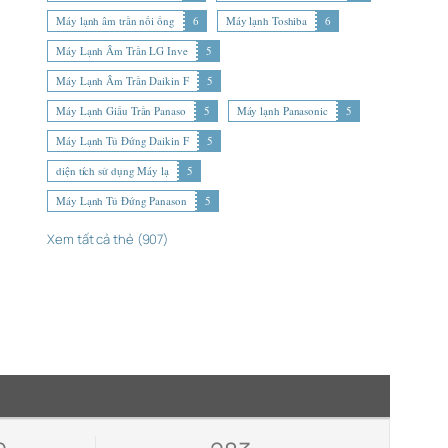
Máy lạnh âm trần nối ống
6
Máy lạnh Toshiba
6
Máy Lạnh Âm Trần LG Inve
5
Máy Lạnh Âm Trần Daikin F
5
Máy Lạnh Giấu Trần Panaso
5
Máy lạnh Panasonic
5
Máy Lạnh Tủ Đứng Daikin F
5
diện tích sử dụng Máy lạ
5
Máy Lạnh Tủ Đứng Panason
5
Xem tất cả thẻ (907)