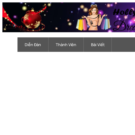
Chuyển
đến
phần
nội
dung
Diễn Đàn
Thành Viên
Bài Viết