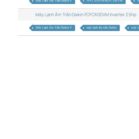
Máy Lạnh Âm Trần Daikin F
FFFC35AVM/RZFC35EVM
M
Máy Lạnh Âm Trần Daikin FCFC60DVM Inverter 2.5hp
Máy Lạnh Âm Trần Daikin F
máy lạnh âm trần Daikin
máy lạ