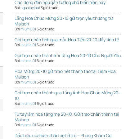
Các dòng đèn ngủ gắn tường phổ biến hiện nay
Bởi
nguoiaylaai
3 giờ trước
Lẵng Hoa Chúc Mừng 20-10 gửi trọn yêu thương từ
Maison
Bởi
miumiu01
6 giờ trước
Gói trọn chân tình qua mẫu Hoa Tiền 20-10 đầy tinh tế
Bởi
miumiu01
6 giờ trước
Gói trọn chân thành khi Tặng Hoa 20-10 Cho Người Yêu
Bởi
miumiu01
6 giờ trước
Hoa Mừng 20-10 gửi trao nét thanh tao tại Tiệm Hoa
Maison
Bởi
miumiu01
6 giờ trước
Gói trọn chân thành qua từng Ảnh Hoa Chúc Mừng 20-
10
Bởi
miumiu01
6 giờ trước
Tự tay làm hoa tặng mẹ 20-10: Gửi trao chân thành tại
Maison
Bởi
miumiu01
6 giờ trước
Dấu hiệu của bàn chân bẹt ở trẻ – Phòng Khám Cơ