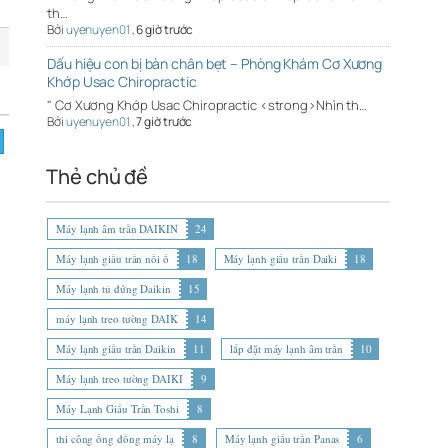
th…
Bởi
uyenuyen01
,
6 giờ trước
Dấu hiệu con bị bàn chân bẹt – Phòng Khám Cơ Xương
Khớp Usac Chiropractic
" Cơ Xương Khớp Usac Chiropractic <strong>Nhìn th…
Bởi
uyenuyen01
,
7 giờ trước
Thẻ chủ đề
Máy lạnh âm trần DAIKIN
24
Máy lạnh giấu trần nối ố
18
Máy lạnh giấu trần Daiki
18
Máy lạnh tủ đứng Daikin
15
máy lạnh treo tường DAIK
14
Máy lạnh giấu trần Daikin
11
lắp đặt máy lạnh âm trần
10
Máy lạnh treo tường DAIKI
9
Máy Lạnh Giấu Trần Toshi
8
thi công ống đồng máy lạ
8
Máy lạnh giấu trần Panas
6