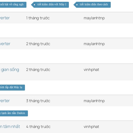
nổi bật về công ngh
tiết kiệm điện với Máy l
tiết kiệm điện theo cách
verter
1 tháng trước
maylanhtnp
verter
2 tháng trước
maylanhtnp
g gian sống
2 tháng trước
vinhphat
tích lắp đặt Máy lạ
verter
3 tháng trước
maylanhtnp
 lạnh âm trần Daikin
an tâm nhất
4 tháng trước
vinhphat