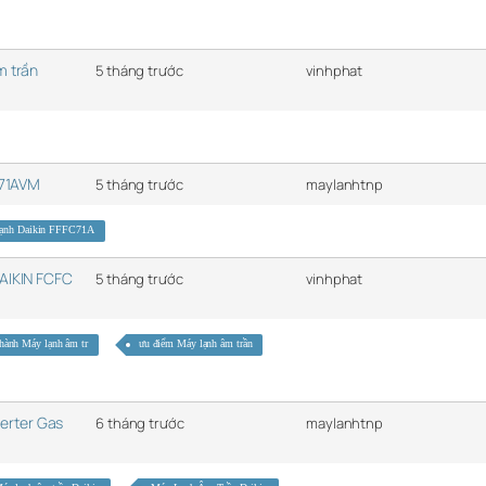
m trần
5 tháng trước
vinhphat
FC71AVM
5 tháng trước
maylanhtnp
ạnh Daikin FFFC71A
DAIKIN FCFC
5 tháng trước
vinhphat
thành Máy lạnh âm tr
ưu điểm Máy lạnh âm trần
erter Gas
6 tháng trước
maylanhtnp