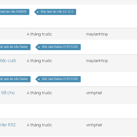
lạnh âm trần DAIKIN
Máy lạnh âm trần LG 12.5
4 tháng trước
maylanhtnp
áy lạnh âm trần Daikin
Máy lạnh Daikin FCFC125D
tiệc cưới
4 tháng trước
maylanhtnp
áy lạnh âm trần Daikin
Máy lạnh Daikin FCFC125D
 tốt cho
4 tháng trước
vinhphat
erter R32
4 tháng trước
vinhphat