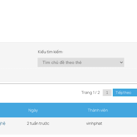
Kiểu tìm kiếm:
Trang 1 / 2
Tiếp theo
Ngày
Thành viên
hệ
2 tuần trước
vinhphat