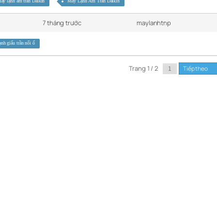
áy lạnh âm trần Daikin
Máy Lạnh Âm Trần Daikin
7 tháng trước
maylanhtnp
nh giấu trần nối ố
Trang 1 / 2
Tiếp theo