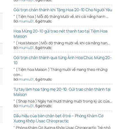
Gói trọn chân thành khi Tặng Hoa 20-10 Cho Người Yêu
" ( Tiệm hoa ) Mỗi độ tháng Mười về, khi cái nắng hanh …
Bởi
miumiu01
,
6 giờ trước
Hoa Mừng 20-10 gửi trao nét thanh tao tại Tiệm Hoa
Maison
" ( Hoa Maison ) Mỗi độ tháng mười về, khi cái nắng han…
Bởi
miumiu01
,
6 giờ trước
Gói trọn chân thành qua từng Ảnh Hoa Chúc Mừng 20-
10
" ( Tiệm hoa Maison ) Tháng mười về mang theo những
cơn…
Bởi
miumiu01
,
6 giờ trước
Tự tay làm hoa tặng mẹ 20-10: Gửi trao chân thành tại
Maison
" ( Shop hoa ) Ngày hai mươi tháng mười trong ký ức của…
Bởi
miumiu01
,
6 giờ trước
Dấu hiệu của bàn chân bẹt ở trẻ – Phòng Khám Cơ
Xương Khớp Usac Chiropractic
" Phòng Khám Cơ Xương Khớp Usac Chiropractic Trẻ nhỏ