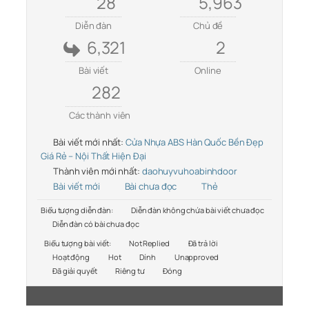
28
5,963
Diễn đàn
Chủ đề
6,321
2
Bài viết
Online
282
Các thành viên
Bài viết mới nhất:
Cửa Nhựa ABS Hàn Quốc Bền Đẹp
Giá Rẻ – Nội Thất Hiện Đại
Thành viên mới nhất:
daohuyvuhoabinhdoor
Bài viết mới
Bài chưa đọc
Thẻ
Biểu tượng diễn đàn:
Diễn đàn không chứa bài viết chưa đọc
Diễn đàn có bài chưa đọc
Biểu tượng bài viết:
Not Replied
Đã trả lời
Hoạt động
Hot
Dính
Unapproved
Đã giải quyết
Riêng tư
Đóng