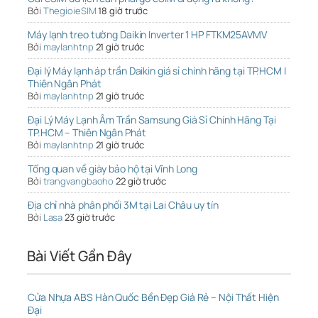
Bởi
ThegioieSIM
18 giờ trước
Máy lạnh treo tường Daikin Inverter 1 HP FTKM25AVMV
Bởi
maylanhtnp
21 giờ trước
Đại lý Máy lạnh áp trần Daikin giá sỉ chính hãng tại TP.HCM |
Thiên Ngân Phát
Bởi
maylanhtnp
21 giờ trước
Đại Lý Máy Lạnh Âm Trần Samsung Giá Sỉ Chính Hãng Tại
TP.HCM – Thiên Ngân Phát
Bởi
maylanhtnp
21 giờ trước
Tổng quan về giày bảo hộ tại Vĩnh Long
Bởi
trangvangbaoho
22 giờ trước
Địa chỉ nhà phân phối 3M tại Lai Châu uy tín
Bởi
Lasa
23 giờ trước
Bài Viết Gần Đây
Cửa Nhựa ABS Hàn Quốc Bền Đẹp Giá Rẻ – Nội Thất Hiện
Đại