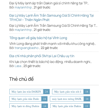
Đại lý Máy lạnh áp trần Daikin giá sỉ chính hãng tại TP…
Bởi
maylanhtnp
,
21 giờ trước
Đại Lý Máy Lạnh Âm Trần Samsung Giá Sỉ Chính Hãng Tại
TP.HCM – Thiên Ngân Phát
Đại Lý Máy Lạnh Âm Trần Samsung Giá Sỉ Chính Hãng Tại T…
Bởi
maylanhtnp
,
21 giờ trước
Tổng quan về giày bảo hộ tại Vĩnh Long
Vĩnh Long đang phát triển mạnh với nhiều khu công nghiệ…
Bởi
trangvangbaoho
,
22 giờ trước
Địa chỉ nhà phân phối 3M tại Lai Châu uy tín
Khi lựa chọn thiết bị bảo hộ lao động, nhiều doanh nghi…
Bởi
Lasa
,
23 giờ trước
Thẻ chủ đề
Máy lạnh âm trần DAIKIN
24
Máy lạnh giấu trần nối ố
18
Máy lạnh giấu trần Daiki
18
máy lạnh treo tường DAIK
14
Máy lạnh tủ đứng Daikin
14
Máy lạnh giấu trần Daikin
11