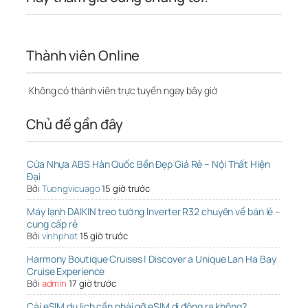
Thành viên Online
Không có thành viên trực tuyến ngay bây giờ
Chủ đề gần đây
Cửa Nhựa ABS Hàn Quốc Bền Đẹp Giá Rẻ – Nội Thất Hiện
Đại
Bởi
Tuongvicuago
15 giờ trước
Máy lạnh DAIKIN treo tường Inverter R32 chuyên về bán lẻ –
cung cấp rẻ
Bởi
vinhphat
15 giờ trước
Harmony Boutique Cruises | Discover a Unique Lan Ha Bay
Cruise Experience
Bởi
admin
17 giờ trước
Cài eSIM du lịch cần phải gỡ eSIM di động ra không?