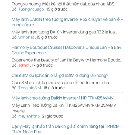
Trong xu hướng thiết kế nội thất hiện đại, cửa nhựa ABS…
Bởi
Tuongvicuago
,
15 giờ trước
Máy lạnh DAIKIN treo tường Inverter R32 chuyên về bán lẻ –
cung cấp rẻ
Máy lạnh treo tường DAIKIN Inverter dùng gas R32 là lựa…
Bởi
vinhphat
,
15 giờ trước
Harmony Boutique Cruises | Discover a Unique Lan Ha Bay
Cruise Experience
Experience the beauty of Lan Ha Bay with Harmony Boutiq…
Bởi
admin
,
17 giờ trước
Cài eSIM du lịch cần phải gỡ eSIM di động ra không?
Cài eSIM du lịch là giải pháp giúp kết nối Internet nha…
Bởi
ThegioieSIM
,
18 giờ trước
Máy lạnh treo tường Daikin Inverter 1 HP FTKM25AVMV
Máy Lạnh Treo Tường Daikin FTKM25AVMV/RKM25AVMV
Inverte…
Bởi
maylanhtnp
,
21 giờ trước
Đại lý Máy lạnh áp trần Daikin giá sỉ chính hãng tại TP.HCM |
Thiên Ngân Phát