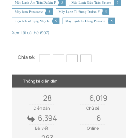
Máy Lạnh Âm Trần Daikin F
5
Máy Lạnh Giấu Trần Panaso
5
Máy lạnh Panasonic
5
Máy Lạnh Tủ Đứng Daikin F
5
diện tích sử dụng Máy lạ
5
Máy Lạnh Tủ Đứng Panason
5
Xem tất cả thẻ (907)
Chia sẻ:
Thống kê diễn đàn
28
6,019
Diễn đàn
Chủ đề
6,394
6
Bài viết
Online
283