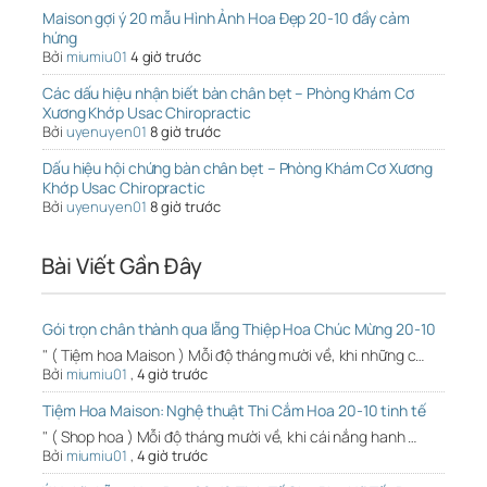
Maison gợi ý 20 mẫu Hình Ảnh Hoa Đẹp 20-10 đầy cảm
hứng
Bởi
miumiu01
4 giờ trước
Các dấu hiệu nhận biết bàn chân bẹt – Phòng Khám Cơ
Xương Khớp Usac Chiropractic
Bởi
uyenuyen01
8 giờ trước
Dấu hiệu hội chứng bàn chân bẹt – Phòng Khám Cơ Xương
Khớp Usac Chiropractic
Bởi
uyenuyen01
8 giờ trước
Bài Viết Gần Đây
Gói trọn chân thành qua lẵng Thiệp Hoa Chúc Mừng 20-10
" ( Tiệm hoa Maison ) Mỗi độ tháng mười về, khi những c…
Bởi
miumiu01
,
4 giờ trước
Tiệm Hoa Maison: Nghệ thuật Thi Cắm Hoa 20-10 tinh tế
" ( Shop hoa ) Mỗi độ tháng mười về, khi cái nắng hanh …
Bởi
miumiu01
,
4 giờ trước