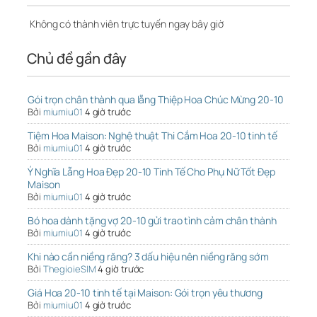
Không có thành viên trực tuyến ngay bây giờ
Chủ đề gần đây
Gói trọn chân thành qua lẵng Thiệp Hoa Chúc Mừng 20-10
Bởi
miumiu01
4 giờ trước
Tiệm Hoa Maison: Nghệ thuật Thi Cắm Hoa 20-10 tinh tế
Bởi
miumiu01
4 giờ trước
Ý Nghĩa Lẵng Hoa Đẹp 20-10 Tinh Tế Cho Phụ Nữ Tốt Đẹp
Maison
Bởi
miumiu01
4 giờ trước
Bó hoa dành tặng vợ 20-10 gửi trao tình cảm chân thành
Bởi
miumiu01
4 giờ trước
Khi nào cần niềng răng? 3 dấu hiệu nên niềng răng sớm
Bởi
ThegioieSIM
4 giờ trước
Giá Hoa 20-10 tinh tế tại Maison: Gói trọn yêu thương
Bởi
miumiu01
4 giờ trước