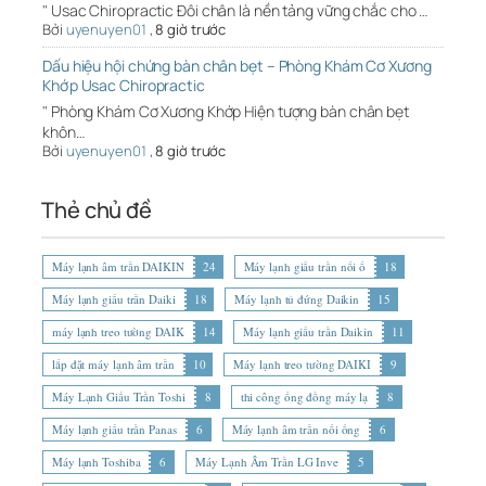
" Usac Chiropractic Đôi chân là nền tảng vững chắc cho …
Bởi
uyenuyen01
,
8 giờ trước
Dấu hiệu hội chứng bàn chân bẹt – Phòng Khám Cơ Xương
Khớp Usac Chiropractic
" Phòng Khám Cơ Xương Khớp Hiện tượng bàn chân bẹt
khôn…
Bởi
uyenuyen01
,
8 giờ trước
Thẻ chủ đề
Máy lạnh âm trần DAIKIN
24
Máy lạnh giấu trần nối ố
18
Máy lạnh giấu trần Daiki
18
Máy lạnh tủ đứng Daikin
15
máy lạnh treo tường DAIK
14
Máy lạnh giấu trần Daikin
11
lắp đặt máy lạnh âm trần
10
Máy lạnh treo tường DAIKI
9
Máy Lạnh Giấu Trần Toshi
8
thi công ống đồng máy lạ
8
Máy lạnh giấu trần Panas
6
Máy lạnh âm trần nối ống
6
Máy lạnh Toshiba
6
Máy Lạnh Âm Trần LG Inve
5