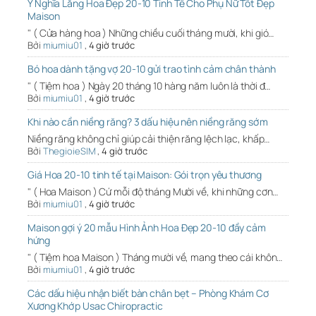
Ý Nghĩa Lẵng Hoa Đẹp 20-10 Tinh Tế Cho Phụ Nữ Tốt Đẹp
Maison
" ( Cửa hàng hoa ) Những chiều cuối tháng mười, khi gió…
Bởi
miumiu01
,
4 giờ trước
Bó hoa dành tặng vợ 20-10 gửi trao tình cảm chân thành
" ( Tiệm hoa ) Ngày 20 tháng 10 hàng năm luôn là thời đ…
Bởi
miumiu01
,
4 giờ trước
Khi nào cần niềng răng? 3 dấu hiệu nên niềng răng sớm
Niềng răng không chỉ giúp cải thiện răng lệch lạc, khấp…
Bởi
ThegioieSIM
,
4 giờ trước
Giá Hoa 20-10 tinh tế tại Maison: Gói trọn yêu thương
" ( Hoa Maison ) Cứ mỗi độ tháng Mười về, khi những cơn…
Bởi
miumiu01
,
4 giờ trước
Maison gợi ý 20 mẫu Hình Ảnh Hoa Đẹp 20-10 đầy cảm
hứng
" ( Tiệm hoa Maison ) Tháng mười về, mang theo cái khôn…
Bởi
miumiu01
,
4 giờ trước
Các dấu hiệu nhận biết bàn chân bẹt – Phòng Khám Cơ
Xương Khớp Usac Chiropractic