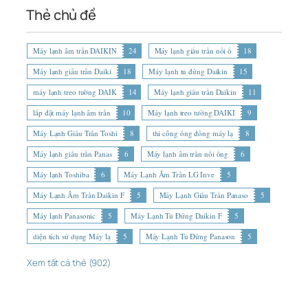
Thẻ chủ đề
Máy lạnh âm trần DAIKIN
24
Máy lạnh giấu trần nối ố
18
Máy lạnh giấu trần Daiki
18
Máy lạnh tủ đứng Daikin
15
máy lạnh treo tường DAIK
14
Máy lạnh giấu trần Daikin
11
lắp đặt máy lạnh âm trần
10
Máy lạnh treo tường DAIKI
9
Máy Lạnh Giấu Trần Toshi
8
thi công ống đồng máy lạ
8
Máy lạnh giấu trần Panas
6
Máy lạnh âm trần nối ống
6
Máy lạnh Toshiba
6
Máy Lạnh Âm Trần LG Inve
5
Máy Lạnh Âm Trần Daikin F
5
Máy Lạnh Giấu Trần Panaso
5
Máy lạnh Panasonic
5
Máy Lạnh Tủ Đứng Daikin F
5
diện tích sử dụng Máy lạ
5
Máy Lạnh Tủ Đứng Panason
5
Xem tất cả thẻ (902)