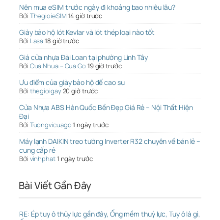
Nên mua eSIM trước ngày đi khoảng bao nhiêu lâu?
Bởi
ThegioieSIM
14 giờ trước
Giày bảo hộ lót Kevlar và lót thép loại nào tốt
Bởi
Lasa
18 giờ trước
Giá cửa nhựa Đài Loan tại phường Linh Tây
Bởi
Cua Nhua – Cua Go
19 giờ trước
Ưu điểm của giày bảo hộ đế cao su
Bởi
thegioigay
20 giờ trước
Cửa Nhựa ABS Hàn Quốc Bền Đẹp Giá Rẻ – Nội Thất Hiện
Đại
Bởi
Tuongvicuago
1 ngày trước
Máy lạnh DAIKIN treo tường Inverter R32 chuyên về bán lẻ –
cung cấp rẻ
Bởi
vinhphat
1 ngày trước
Bài Viết Gần Đây
RE: Ép tuy ô thủy lực gần đây, Ống mềm thuỷ lực, Tuy ô là gì,