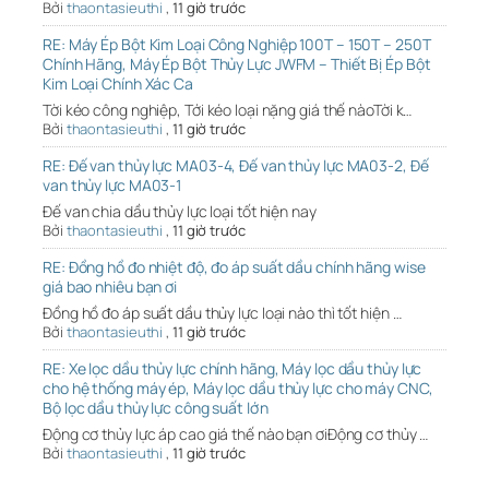
Bởi
thaontasieuthi
,
11 giờ trước
RE: Máy Ép Bột Kim Loại Công Nghiệp 100T – 150T – 250T
Chính Hãng, Máy Ép Bột Thủy Lực JWFM – Thiết Bị Ép Bột
Kim Loại Chính Xác Ca
Tời kéo công nghiệp, Tới kéo loại nặng giá thế nàoTời k…
Bởi
thaontasieuthi
,
11 giờ trước
RE: Đế van thủy lực MA03-4, Đế van thủy lực MA03-2, Đế
van thủy lực MA03-1
Đế van chia dầu thủy lực loại tốt hiện nay
Bởi
thaontasieuthi
,
11 giờ trước
RE: Đồng hồ đo nhiệt độ, đo áp suất dầu chính hãng wise
giá bao nhiêu bạn ơi
Đồng hồ đo áp suất dầu thủy lực loại nào thì tốt hiện …
Bởi
thaontasieuthi
,
11 giờ trước
RE: Xe lọc dầu thủy lực chính hãng, Máy lọc dầu thủy lực
cho hệ thống máy ép, Máy lọc dầu thủy lực cho máy CNC,
Bộ lọc dầu thủy lực công suất lớn
Động cơ thủy lực áp cao giá thế nào bạn ơiĐộng cơ thủy …
Bởi
thaontasieuthi
,
11 giờ trước