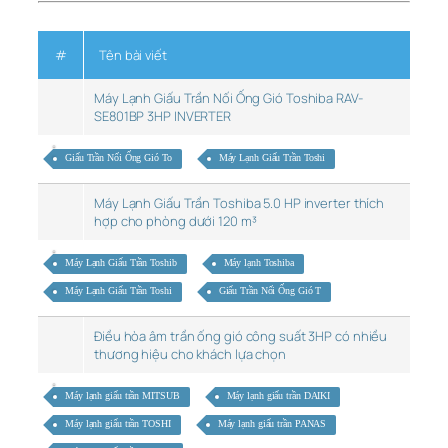
#
Tên bài viết
Máy Lạnh Giấu Trần Nối Ống Gió Toshiba RAV-
SE801BP 3HP INVERTER
Giấu Trần Nối Ống Gió To
Máy Lạnh Giấu Trần Toshi
Máy Lạnh Giấu Trần Toshiba 5.0 HP inverter thích
hợp cho phòng dưới 120 m³
Máy Lạnh Giấu Trần Toshib
Máy lạnh Toshiba
Máy Lạnh Giấu Trần Toshi
Giấu Trần Nối Ống Gió T
Điều hòa âm trần ống gió công suất 3HP có nhiều
thương hiệu cho khách lựa chọn
Máy lạnh giấu trần MITSUB
Máy lạnh giấu trần DAIKI
Máy lạnh giấu trần TOSHI
Máy lạnh giấu trần PANAS