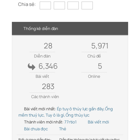
Chia sẻ:
Thống kê diễn đàn
28
5,971
Diễn đàn
Chủ đề
6,346
5
Bài viết
Online
283
Các thành viên
Bài viết mới nhất:
Ép tuy ô thủy lực gần đây, Ống
mềm thuỷ lực, Tuy ô là gì, Ống thủy lực
Thành viên mới nhất:
77rtio1
Bài viết mới
Bài chưa đọc
Thẻ
Biểu tượng diễn đàn:
Diễn đàn không chứa bài viết chưa đọc