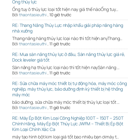
Ống thủy lực
Ống tuy ô thủy lực loại tốt hiện nay giá thế nàoỐng tuy…
Bởi
thaontasieuthi
,
10 giờ trước
RE: Thang Nâng Thủy Lực nhập khẩu giải pháp nâng hàng
nhà xưởng
Thang nâng hàng thủy lực loại nào thì tốt hiện anyThang…
Bởi
thaontasieuthi
,
11 giờ trước
RE: Mua sàn nâng thủy lực ở đâu, Sàn nâng thủy lực giá rẻ,
Dock leveler giá tốt
Sàn nâng hạ thủy lực loại nào thì tốt hiện naySàn nâng …
Bởi
thaontasieuthi
,
11 giờ trước
RE: Sửa chữa máy móc thiết bị tự động hóa, máy móc công
nghiệp, máy thủy lực, bảo dưỡng định kỳ thiết bị hệ thống
máy móc
bảo dưỡng, sửa chữa máy móc thiết bị thủy lực loại tốt …
Bởi
thaontasieuthi
,
11 giờ trước
RE: Máy Ép Bột Kim Loại Công Nghiệp 100T – 150T – 250T
Chính Hãng, Máy Ép Bột Thủy Lực JWFM – Thiết Bị Ép Bột
Kim Loại Chính Xác Ca
máy tạo hình bột kim loại giá tốt bao nhiêu bạn ơimáy t…