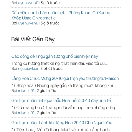
Bởi
uyenuyen01
3 giờ trước
Dấu hiệu con bị bàn chân bẹt – Phòng Khám Cơ Xương
Khớp Usac Chiropractic
Bởi
uyenuyen01
3 giờ trước
Bài Viết Gần Đây
Các dòng đèn ngủ gắn tường phổ biến hiện nay
Trong xu hướng thiết kế nội thất hiện đại, việc tối ưu …
Bởi
nguoiaylaai
,
8 phút trước
Lẵng Hoa Chúc Mừng 20-10 gửi trọn yêu thương từ Maison
" ( Shop hoa ) Những ngày gần kề tháng mười, không khí …
Bởi
miumiu01
,
2 giờ trước
Gói trọn chân tình qua mẫu Hoa Tiền 20-10 đầy tinh tế
" ( Cửa hàng hoa ) Tháng mười về mang theo những cơn gi…
Bởi
miumiu01
,
2 giờ trước
Gói trọn chân thành khi Tặng Hoa 20-10 Cho Người Yêu
" ( Tiệm hoa ) Mỗi độ tháng Mười về, khi cái nắng hanh …