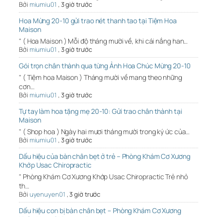
Bởi
miumiu01
,
3 giờ trước
Hoa Mừng 20-10 gửi trao nét thanh tao tại Tiệm Hoa
Maison
" ( Hoa Maison ) Mỗi độ tháng mười về, khi cái nắng han…
Bởi
miumiu01
,
3 giờ trước
Gói trọn chân thành qua từng Ảnh Hoa Chúc Mừng 20-10
" ( Tiệm hoa Maison ) Tháng mười về mang theo những
cơn…
Bởi
miumiu01
,
3 giờ trước
Tự tay làm hoa tặng mẹ 20-10: Gửi trao chân thành tại
Maison
" ( Shop hoa ) Ngày hai mươi tháng mười trong ký ức của…
Bởi
miumiu01
,
3 giờ trước
Dấu hiệu của bàn chân bẹt ở trẻ – Phòng Khám Cơ Xương
Khớp Usac Chiropractic
" Phòng Khám Cơ Xương Khớp Usac Chiropractic Trẻ nhỏ
th…
Bởi
uyenuyen01
,
3 giờ trước
Dấu hiệu con bị bàn chân bẹt – Phòng Khám Cơ Xương