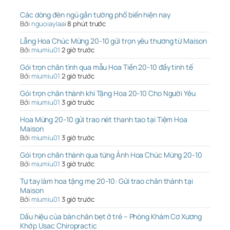
Các dòng đèn ngủ gắn tường phổ biến hiện nay
Bởi
nguoiaylaai
8 phút trước
Lẵng Hoa Chúc Mừng 20-10 gửi trọn yêu thương từ Maison
Bởi
miumiu01
2 giờ trước
Gói trọn chân tình qua mẫu Hoa Tiền 20-10 đầy tinh tế
Bởi
miumiu01
2 giờ trước
Gói trọn chân thành khi Tặng Hoa 20-10 Cho Người Yêu
Bởi
miumiu01
3 giờ trước
Hoa Mừng 20-10 gửi trao nét thanh tao tại Tiệm Hoa
Maison
Bởi
miumiu01
3 giờ trước
Gói trọn chân thành qua từng Ảnh Hoa Chúc Mừng 20-10
Bởi
miumiu01
3 giờ trước
Tự tay làm hoa tặng mẹ 20-10: Gửi trao chân thành tại
Maison
Bởi
miumiu01
3 giờ trước
Dấu hiệu của bàn chân bẹt ở trẻ – Phòng Khám Cơ Xương
Khớp Usac Chiropractic