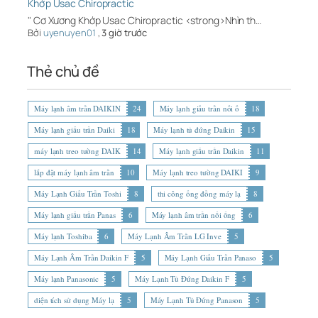
Khớp Usac Chiropractic
" Cơ Xương Khớp Usac Chiropractic <strong>Nhìn th…
Bởi
uyenuyen01
,
3 giờ trước
Thẻ chủ đề
Máy lạnh âm trần DAIKIN
24
Máy lạnh giấu trần nối ố
18
Máy lạnh giấu trần Daiki
18
Máy lạnh tủ đứng Daikin
15
máy lạnh treo tường DAIK
14
Máy lạnh giấu trần Daikin
11
lắp đặt máy lạnh âm trần
10
Máy lạnh treo tường DAIKI
9
Máy Lạnh Giấu Trần Toshi
8
thi công ống đồng máy lạ
8
Máy lạnh giấu trần Panas
6
Máy lạnh âm trần nối ống
6
Máy lạnh Toshiba
6
Máy Lạnh Âm Trần LG Inve
5
Máy Lạnh Âm Trần Daikin F
5
Máy Lạnh Giấu Trần Panaso
5
Máy lạnh Panasonic
5
Máy Lạnh Tủ Đứng Daikin F
5
diện tích sử dụng Máy lạ
5
Máy Lạnh Tủ Đứng Panason
5