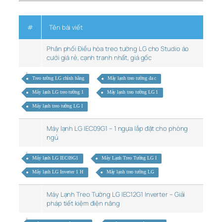
#
Tên bài viết
Phân phối Điều hòa treo tường LG cho Studio áo
cưới giá rẻ, cạnh tranh nhất, giá gốc
Treo tường LG chính hãng
Máy lạnh treo tường đa c
Máy lạnh LG treo tường 1
Máy lạnh treo tường LG 1
Máy lạnh treo tường LG I
Máy lạnh LG IEC09G1 – 1 ngựa lắp đặt cho phòng
ngủ
Máy lạnh LG IEC09G1
Máy Lạnh Treo Tường LG I
Máy lạnh LG Inverter 1 H
Máy lạnh treo tường LG
Máy Lạnh Treo Tường LG IEC12G1 Inverter – Giải
pháp tiết kiệm điện năng