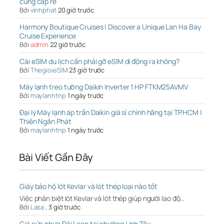
cung cấp rẻ
Bởi
vinhphat
20 giờ trước
Harmony Boutique Cruises | Discover a Unique Lan Ha Bay
Cruise Experience
Bởi
admin
22 giờ trước
Cài eSIM du lịch cần phải gỡ eSIM di động ra không?
Bởi
ThegioieSIM
23 giờ trước
Máy lạnh treo tường Daikin Inverter 1 HP FTKM25AVMV
Bởi
maylanhtnp
1 ngày trước
Đại lý Máy lạnh áp trần Daikin giá sỉ chính hãng tại TP.HCM |
Thiên Ngân Phát
Bởi
maylanhtnp
1 ngày trước
Bài Viết Gần Đây
Giày bảo hộ lót Kevlar và lót thép loại nào tốt
Việc phân biệt lót Kevlar và lót thép giúp người lao độ…
Bởi
Lasa
,
3 giờ trước
Giá cửa nhựa Đài Loan tại phường Linh Tây