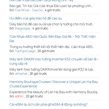
Báo giá, Tin tức Giá cửa nhựa Đài Loan tại phường Linh…
Bởi
Cua Nhua – Cua Go
,
4 giờ trước
Ưu điểm của giày bảo hộ đế cao su
Giày bảo hộ đế cao su là lựa chọn lý tưởng cho môi trườ…
Bởi
thegioigay
,
4 giờ trước
Cửa Nhựa ABS Hàn Quốc Bền Đẹp Giá Rẻ – Nội Thất Hiện
Đại
Trong xu hướng thiết kế nội thất hiện đại, cửa nhựa ABS…
Bởi
Tuongvicuago
,
20 giờ trước
Máy lạnh DAIKIN treo tường Inverter R32 chuyên về bán lẻ –
cung cấp rẻ
Máy lạnh treo tường DAIKIN Inverter dùng gas R32 là lựa…
Bởi
vinhphat
,
20 giờ trước
Harmony Boutique Cruises | Discover a Unique Lan Ha Bay
Cruise Experience
Experience the beauty of Lan Ha Bay with Harmony Boutiq…
Bởi
admin
,
22 giờ trước
Cài eSIM du lịch cần phải gỡ eSIM di động ra không?