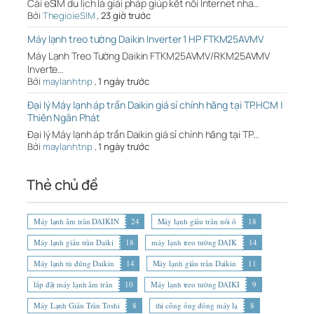
Cài eSIM du lịch là giải pháp giúp kết nối Internet nha…
Bởi
ThegioieSIM
,
23 giờ trước
Máy lạnh treo tường Daikin Inverter 1 HP FTKM25AVMV
Máy Lạnh Treo Tường Daikin FTKM25AVMV/RKM25AVMV
Inverte…
Bởi
maylanhtnp
,
1 ngày trước
Đại lý Máy lạnh áp trần Daikin giá sỉ chính hãng tại TP.HCM |
Thiên Ngân Phát
Đại lý Máy lạnh áp trần Daikin giá sỉ chính hãng tại TP…
Bởi
maylanhtnp
,
1 ngày trước
Thẻ chủ đề
Máy lạnh âm trần DAIKIN
24
Máy lạnh giấu trần nối ố
18
Máy lạnh giấu trần Daiki
18
máy lạnh treo tường DAIK
14
Máy lạnh tủ đứng Daikin
14
Máy lạnh giấu trần Daikin
11
lắp đặt máy lạnh âm trần
10
Máy lạnh treo tường DAIKI
9
Máy Lạnh Giấu Trần Toshi
8
thi công ống đồng máy lạ
8