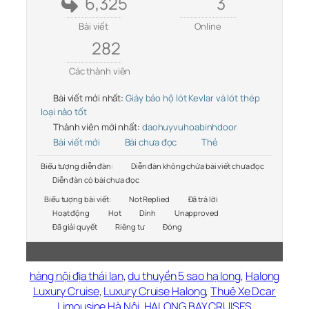
6,325
3
Bài viết
Online
282
Các thành viên
Bài viết mới nhất:
Giày bảo hộ lót Kevlar và lót thép
loại nào tốt
Thành viên mới nhất:
daohuyvuhoabinhdoor
Bài viết mới
Bài chưa đọc
Thẻ
Biểu tượng diễn đàn:
Diễn đàn không chứa bài viết chưa đọc
Diễn đàn có bài chưa đọc
Biểu tượng bài viết:
Not Replied
Đã trả lời
Hoạt động
Hot
Dính
Unapproved
Đã giải quyết
Riêng tư
Đóng
hàng nội địa thái lan
,
du thuyền 5 sao hạ long
,
Halong
Luxury Cruise
,
Luxury Cruise Halong
,
Thuê Xe Dcar
Limousine Hà Nội
,
HALONG BAY CRUISES