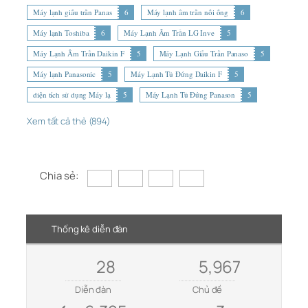
Máy lạnh giấu trần Panas
6
Máy lạnh âm trần nối ống
6
Máy lạnh Toshiba
6
Máy Lạnh Âm Trần LG Inve
5
Máy Lạnh Âm Trần Daikin F
5
Máy Lạnh Giấu Trần Panaso
5
Máy lạnh Panasonic
5
Máy Lạnh Tủ Đứng Daikin F
5
diện tích sử dụng Máy lạ
5
Máy Lạnh Tủ Đứng Panason
5
Xem tất cả thẻ (894)
Chia sẻ:
Thống kê diễn đàn
28
5,967
Diễn đàn
Chủ đề