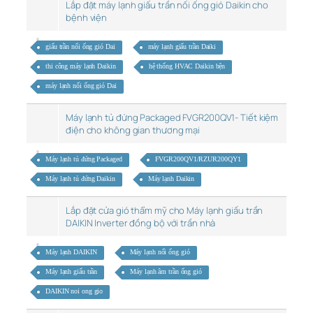
Lắp đặt máy lạnh giấu trần nối ống gió Daikin cho
bệnh viện
giấu trần nối ống gió Dai
máy lạnh giấu trần Daiki
thi công máy lạnh Daikin
hệ thống HVAC Daikin bện
máy lạnh nối ống gió Dai
Máy lạnh tủ đứng Packaged FVGR200QV1- Tiết kiệm
điện cho không gian thương mại
Máy lạnh tủ đứng Packaged
FVGR200QV1/RZUR200QY1
Máy lạnh tủ đứng Daikin
Máy lạnh Daikin
Lắp đặt cửa gió thẩm mỹ cho Máy lạnh giấu trần
DAIKIN Inverter đồng bộ với trần nhà
Máy lạnh DAIKIN
Máy lạnh nối ống gió
Máy lạnh giấu trần
Máy lạnh âm trần ống gió
DAIKIN noi ong gio