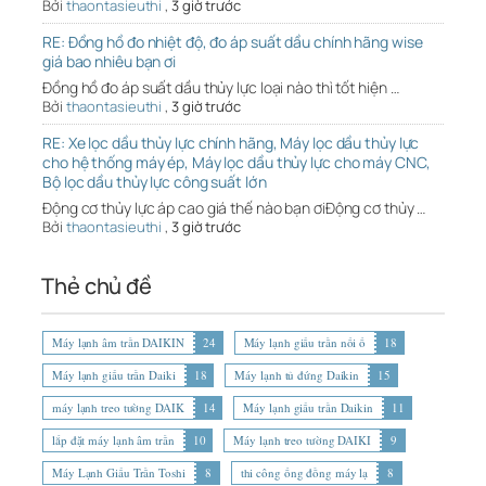
Bởi
thaontasieuthi
,
3 giờ trước
RE: Đồng hồ đo nhiệt độ, đo áp suất dầu chính hãng wise
giá bao nhiêu bạn ơi
Đồng hồ đo áp suất dầu thủy lực loại nào thì tốt hiện …
Bởi
thaontasieuthi
,
3 giờ trước
RE: Xe lọc dầu thủy lực chính hãng, Máy lọc dầu thủy lực
cho hệ thống máy ép, Máy lọc dầu thủy lực cho máy CNC,
Bộ lọc dầu thủy lực công suất lớn
Động cơ thủy lực áp cao giá thế nào bạn ơiĐộng cơ thủy …
Bởi
thaontasieuthi
,
3 giờ trước
Thẻ chủ đề
Máy lạnh âm trần DAIKIN
24
Máy lạnh giấu trần nối ố
18
Máy lạnh giấu trần Daiki
18
Máy lạnh tủ đứng Daikin
15
máy lạnh treo tường DAIK
14
Máy lạnh giấu trần Daikin
11
lắp đặt máy lạnh âm trần
10
Máy lạnh treo tường DAIKI
9
Máy Lạnh Giấu Trần Toshi
8
thi công ống đồng máy lạ
8