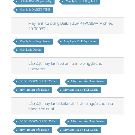
ĐHKK DAIKIN gắn tường
Máy lạnh treo tường 1-3H
Máy lạnh DAIKIN FTKB
Máy lạnh tủ đứng Daikin 3.5HP FVC85AV1V chiều
29.000BTU
Máy lạnh tủ đứng Daikin
Máy Lạnh Tủ Đứng Daikin
Máy Lạnh Daikin
Lắp đặt máy lạnh LG âm trần 5.5 ngựa cho
showroom
FCFC125DVM/RZFC125EY1
Máy Lạnh Âm Trần Daikin
máy lạnh âm trần Daikin
Máy lạnh Daikin FCFC125D
Lắp đặt máy lạnh Daikin âm trần 5 ngựa cho nhà
hàng tiệc cưới
FCFC125DVM/RZFC125EY1
Máy Lạnh Âm Trần Daikin
máy lạnh âm trần Daikin
Máy lạnh Daikin FCFC125D