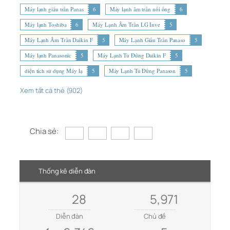
Máy lạnh giấu trần Panas
6
Máy lạnh âm trần nối ống
6
Máy lạnh Toshiba
6
Máy Lạnh Âm Trần LG Inve
5
Máy Lạnh Âm Trần Daikin F
5
Máy Lạnh Giấu Trần Panaso
5
Máy lạnh Panasonic
5
Máy Lạnh Tủ Đứng Daikin F
5
diện tích sử dụng Máy lạ
5
Máy Lạnh Tủ Đứng Panason
5
Xem tất cả thẻ (902)
Chia sẻ:
Thống kê diễn đàn
28
5,971
Diễn đàn
Chủ đề