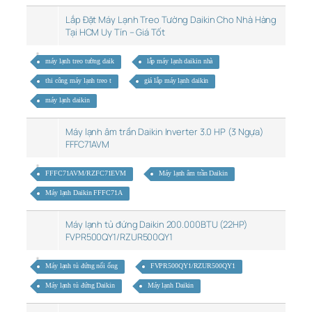
Lắp Đặt Máy Lạnh Treo Tường Daikin Cho Nhà Hàng
Tại HCM Uy Tín – Giá Tốt
máy lạnh treo tường daik
lắp máy lạnh daikin nhà
thi công máy lạnh treo t
giá lắp máy lạnh daikin
máy lạnh daikin
Máy lạnh âm trần Daikin Inverter 3.0 HP (3 Ngựa)
FFFC71AVM
FFFC71AVM/RZFC71EVM
Máy lạnh âm trần Daikin
Máy lạnh Daikin FFFC71A
Máy lạnh tủ đứng Daikin 200.000BTU (22HP)
FVPR500QY1/RZUR500QY1
Máy lạnh tủ đứng nối ống
FVPR500QY1/RZUR500QY1
Máy lạnh tủ đứng Daikin
Máy lạnh Daikin