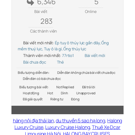
6,346
5
Bài viết
Online
283
Các thành viên
Bài viết mới nhất:
Ép tuy ô thủy lực gần đây, Ống
mềm thuỷ lực, Tuy ô là gì, Ống thủy lực
Thành viên mới nhất:
77rtio1
Bài viết mới
Bài chưa đọc
Thẻ
Biểu tượng diễn đàn:
Diễn đàn không chứa bài viết chưa đọc
Diễn đàn có bài chưa đọc
Biểu tượng bài viết:
Not Replied
Đã trả lời
Hoạt động
Hot
Dính
Unapproved
Đã giải quyết
Riêng tư
Đóng
hàng nội địa thái lan
,
du thuyền 5 sao hạ long
,
Halong
Luxury Cruise
,
Luxury Cruise Halong
,
Thuê Xe Dcar
Limousine Hà Nội
,
HALONG BAY CRUISES