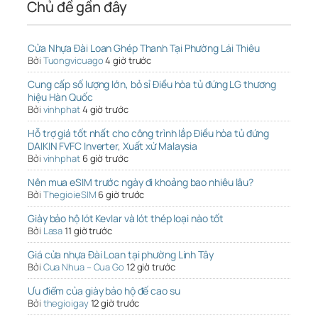
Chủ đề gần đây
Cửa Nhựa Đài Loan Ghép Thanh Tại Phường Lái Thiêu
Bởi
Tuongvicuago
4 giờ trước
Cung cấp số lượng lớn, bỏ sỉ Điều hòa tủ đứng LG thương
hiệu Hàn Quốc
Bởi
vinhphat
4 giờ trước
Hỗ trợ giá tốt nhất cho công trình lắp Điều hòa tủ đứng
DAIKIN FVFC Inverter, Xuất xứ Malaysia
Bởi
vinhphat
6 giờ trước
Nên mua eSIM trước ngày đi khoảng bao nhiêu lâu?
Bởi
ThegioieSIM
6 giờ trước
Giày bảo hộ lót Kevlar và lót thép loại nào tốt
Bởi
Lasa
11 giờ trước
Giá cửa nhựa Đài Loan tại phường Linh Tây
Bởi
Cua Nhua – Cua Go
12 giờ trước
Ưu điểm của giày bảo hộ đế cao su
Bởi
thegioigay
12 giờ trước