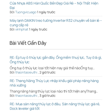
Cửa Nhựa ABS Hàn Quốc Bền Đẹp Giá Rẻ – Nội Thất Hiện
Đại
Bởi
Tuongvicuago
1 ngày trước
Máy lạnh DAIKIN treo tường Inverter R32 chuyên về bán lẻ –
cung cấp rẻ
Bởi
vinhphat
1 ngày trước
Bài Viết Gần Đây
RE: Ép tuy ô thủy lực gần đây, Ống mềm thuỷ lực, Tuy ô là gì,
Ống thủy lực
Ống tuy ô thủy lực loại tốt hiện nay giá thế nàoỐng tuy…
Bởi
thaontasieuthi
,
2 giờ trước
RE: Thang Nâng Thủy Lực nhập khẩu giải pháp nâng hàng
nhà xưởng
Thang nâng hàng thủy lực loại nào thì tốt hiện anyThang…
Bởi
thaontasieuthi
,
3 giờ trước
RE: Mua sàn nâng thủy lực ở đâu, Sàn nâng thủy lực giá rẻ,
Dock leveler giá tốt