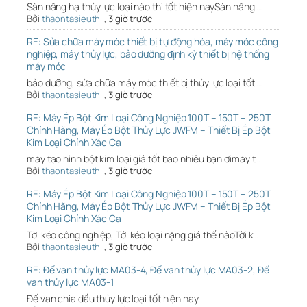
Sàn nâng hạ thủy lực loại nào thì tốt hiện naySàn nâng …
Bởi
thaontasieuthi
,
3 giờ trước
RE: Sửa chữa máy móc thiết bị tự động hóa, máy móc công
nghiệp, máy thủy lực, bảo dưỡng định kỳ thiết bị hệ thống
máy móc
bảo dưỡng, sửa chữa máy móc thiết bị thủy lực loại tốt …
Bởi
thaontasieuthi
,
3 giờ trước
RE: Máy Ép Bột Kim Loại Công Nghiệp 100T – 150T – 250T
Chính Hãng, Máy Ép Bột Thủy Lực JWFM – Thiết Bị Ép Bột
Kim Loại Chính Xác Ca
máy tạo hình bột kim loại giá tốt bao nhiêu bạn ơimáy t…
Bởi
thaontasieuthi
,
3 giờ trước
RE: Máy Ép Bột Kim Loại Công Nghiệp 100T – 150T – 250T
Chính Hãng, Máy Ép Bột Thủy Lực JWFM – Thiết Bị Ép Bột
Kim Loại Chính Xác Ca
Tời kéo công nghiệp, Tới kéo loại nặng giá thế nàoTời k…
Bởi
thaontasieuthi
,
3 giờ trước
RE: Đế van thủy lực MA03-4, Đế van thủy lực MA03-2, Đế
van thủy lực MA03-1
Đế van chia dầu thủy lực loại tốt hiện nay