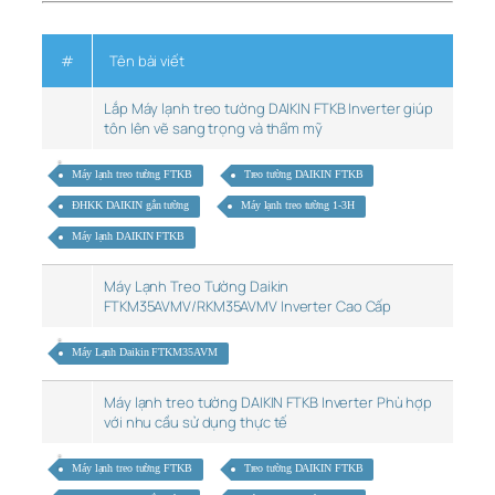
#
Tên bài viết
Lắp Máy lạnh treo tường DAIKIN FTKB Inverter giúp
tôn lên vẽ sang trọng và thẩm mỹ
Máy lạnh treo tường FTKB
Treo tường DAIKIN FTKB
ĐHKK DAIKIN gắn tường
Máy lạnh treo tường 1-3H
Máy lạnh DAIKIN FTKB
Máy Lạnh Treo Tường Daikin
FTKM35AVMV/RKM35AVMV Inverter Cao Cấp
Máy Lạnh Daikin FTKM35AVM
Máy lạnh treo tường DAIKIN FTKB Inverter Phù hợp
với nhu cầu sử dụng thực tế
Máy lạnh treo tường FTKB
Treo tường DAIKIN FTKB