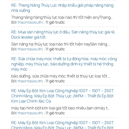
RE: Thang Nâng Thủy Lực nhập khẩu giải pháp nâng hàng
nhà xưởng
Thang nâng hàng thủy lực loại nào thì tốt hiện anyThang…
Bởi
thaontasieuthi
,
11 giờ trước
RE: Mua sàn nâng thủy lực ở đâu, Sàn nâng thủy lực giá rẻ,
Dock leveler giá tốt
Sàn nâng hạ thủy lực loại nào thì tốt hiện naySàn nâng …
Bởi
thaontasieuthi
,
11 giờ trước
RE: Sửa chữa máy móc thiết bị tự động hóa, máy móc công
nghiệp, máy thủy lực, bảo dưỡng định kỳ thiết bị hệ thống
máy móc
bảo dưỡng, sửa chữa máy móc thiết bị thủy lực loại tốt …
Bởi
thaontasieuthi
,
11 giờ trước
RE: Máy Ép Bột Kim Loại Công Nghiệp 100T – 150T – 250T
Chính Hãng, Máy Ép Bột Thủy Lực JWFM – Thiết Bị Ép Bột
Kim Loại Chính Xác Ca
máy tạo hình bột kim loại giá tốt bao nhiêu bạn ơimáy t…
Bởi
thaontasieuthi
,
11 giờ trước
RE: Máy Ép Bột Kim Loại Công Nghiệp 100T – 150T – 250T
Chính Hãng, Máy Ép Bột Thủy Lực JWFM – Thiết Bị Ép Bột