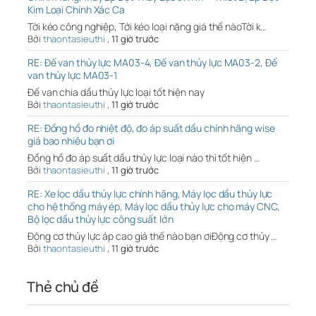
Kim Loại Chính Xác Ca
Tời kéo công nghiệp, Tới kéo loại nặng giá thế nàoTời k…
Bởi
thaontasieuthi
,
11 giờ trước
RE: Đế van thủy lực MA03-4, Đế van thủy lực MA03-2, Đế
van thủy lực MA03-1
Đế van chia dầu thủy lực loại tốt hiện nay
Bởi
thaontasieuthi
,
11 giờ trước
RE: Đồng hồ đo nhiệt độ, đo áp suất dầu chính hãng wise
giá bao nhiêu bạn ơi
Đồng hồ đo áp suất dầu thủy lực loại nào thì tốt hiện …
Bởi
thaontasieuthi
,
11 giờ trước
RE: Xe lọc dầu thủy lực chính hãng, Máy lọc dầu thủy lực
cho hệ thống máy ép, Máy lọc dầu thủy lực cho máy CNC,
Bộ lọc dầu thủy lực công suất lớn
Động cơ thủy lực áp cao giá thế nào bạn ơiĐộng cơ thủy …
Bởi
thaontasieuthi
,
11 giờ trước
Thẻ chủ đề