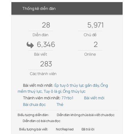
Thống kê diễn đàn
28
5,971
Diễn đàn
Chủ đề
6,346
2
Bài viết
Online
283
Các thành viên
Bài viết mới nhất:
Ép tuy ô thủy lực gần đây, Ống
mềm thuỷ lực, Tuy ô là gì, Ống thủy lực
Thành viên mới nhất:
77rtio1
Bài viết mới
Bài chưa đọc
Thẻ
Biểu tượng diễn đàn:
Diễn đàn không chứa bài viết chưa đọc
Diễn đàn có bài chưa đọc
Biểu tượng bài viết:
Not Replied
Đã trả lời