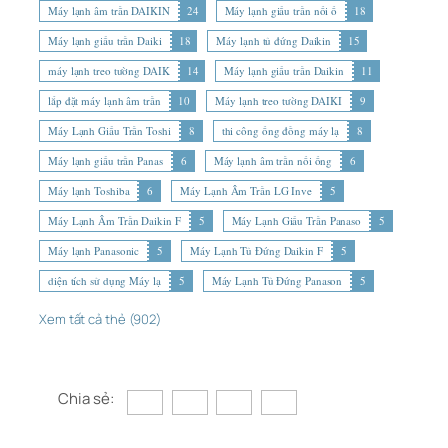
Máy lạnh âm trần DAIKIN
24
Máy lạnh giấu trần nối ố
18
Máy lạnh giấu trần Daiki
18
Máy lạnh tủ đứng Daikin
15
máy lạnh treo tường DAIK
14
Máy lạnh giấu trần Daikin
11
lắp đặt máy lạnh âm trần
10
Máy lạnh treo tường DAIKI
9
Máy Lạnh Giấu Trần Toshi
8
thi công ống đồng máy lạ
8
Máy lạnh giấu trần Panas
6
Máy lạnh âm trần nối ống
6
Máy lạnh Toshiba
6
Máy Lạnh Âm Trần LG Inve
5
Máy Lạnh Âm Trần Daikin F
5
Máy Lạnh Giấu Trần Panaso
5
Máy lạnh Panasonic
5
Máy Lạnh Tủ Đứng Daikin F
5
diện tích sử dụng Máy lạ
5
Máy Lạnh Tủ Đứng Panason
5
Xem tất cả thẻ (902)
Chia sẻ: