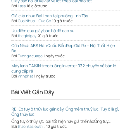
Giày bảo hộ lót Kevlar và lót thép loại nào tốt
Bởi
Lasa
18 giờ trước
Giá cửa nhựa Đài Loan tại phường Linh Tây
Bởi
Cua Nhua – Cua Go
19 giờ trước
Ưu điểm của giày bảo hộ đế cao su
Bởi
thegioigay
20 giờ trước
Cửa Nhựa ABS Hàn Quốc Bền Đẹp Giá Rẻ – Nội Thất Hiện
Đại
Bởi
Tuongvicuago
1 ngày trước
Máy lạnh DAIKIN treo tường Inverter R32 chuyên về bán lẻ –
cung cấp rẻ
Bởi
vinhphat
1 ngày trước
Bài Viết Gần Đây
RE: Ép tuy ô thủy lực gần đây, Ống mềm thuỷ lực, Tuy ô là gì,
Ống thủy lực
Ống tuy ô thủy lực loại tốt hiện nay giá thế nàoỐng tuy…
Bởi
thaontasieuthi
,
10 giờ trước