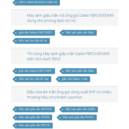
FBFC100DVM9/RZFC100EVM
Máy lạnh giấu trần nối ống gió Daikin FBFC60DVM9
dùng cho phòng dưới 40 m2
giấu trần Daikin FBFC60DV
Máy lạnh giấu trần Daiki
Máy lạnh âm trần nối ốn
Thi công Máy lạnh giấu trần Daikin FBFC40DVM9
diện tích dưới 25m2
giấu trần Daikin FBFC40DV
Máy lạnh giấu trần Daiki
Máy lạnh âm trần nối ống
giấu trần Daikin 1.5hp
Điều hòa âm trần ống gió công suất 3HP có nhiều
thương hiệu cho khách lựa chọn
Máy lạnh giấu trần MITSUB
Máy lạnh giấu trần DAIKI
Máy lạnh giấu trần TOSHI
Máy lạnh giấu trần PANAS
Máy lạnh giấu trần REETE