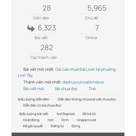
28
5,965
Diễn đàn
Chủ đề
6,323
7
Bài viết
Online
282
Các thành viên
Bài viết mới nhất:
Giá cửa nhựa Đài Loan tại phường
Linh Tây
Thành viên mới nhất:
daohuyvuhoabinhdoor
Bài viết mới
Bài chưa đọc
Thẻ
Biểu tượng diễn đàn:
Diễn đàn không chứa bài viết chưa đọc
Diễn đàn có bài chưa đọc
Biểu tượng bài viết:
Not Replied
Đã trả lời
Hoạt động
Hot
Dính
Unapproved
Đã giải quyết
Riêng tư
Đóng