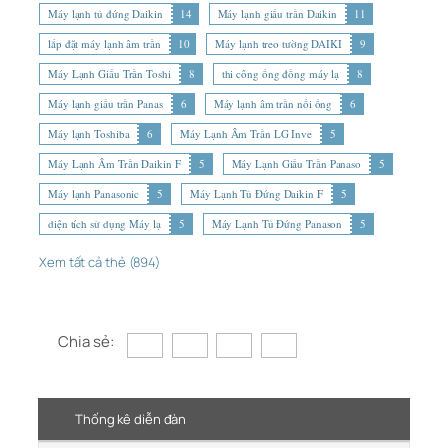
Máy lạnh tủ đứng Daikin
14
Máy lạnh giấu trần Daikin
11
lắp đặt máy lạnh âm trần
10
Máy lạnh treo tường DAIKI
9
Máy Lạnh Giấu Trần Toshi
8
thi công ống đồng máy lạ
8
Máy lạnh giấu trần Panas
6
Máy lạnh âm trần nối ống
6
Máy lạnh Toshiba
6
Máy Lạnh Âm Trần LG Inve
5
Máy Lạnh Âm Trần Daikin F
5
Máy Lạnh Giấu Trần Panaso
5
Máy lạnh Panasonic
5
Máy Lạnh Tủ Đứng Daikin F
5
diện tích sử dụng Máy lạ
5
Máy Lạnh Tủ Đứng Panason
5
Xem tất cả thẻ (894)
Chia sẻ:
Thống kê diễn đàn