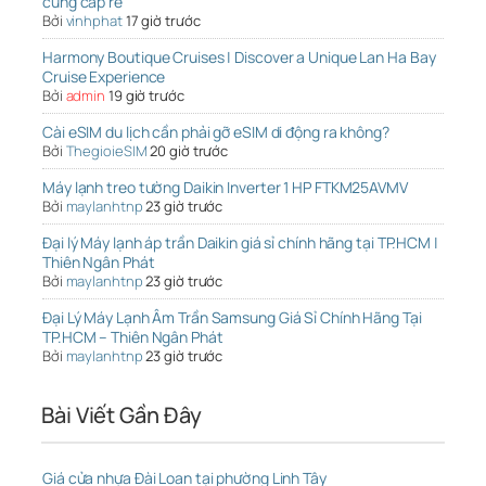
cung cấp rẻ
Bởi
vinhphat
17 giờ trước
Harmony Boutique Cruises | Discover a Unique Lan Ha Bay
Cruise Experience
Bởi
admin
19 giờ trước
Cài eSIM du lịch cần phải gỡ eSIM di động ra không?
Bởi
ThegioieSIM
20 giờ trước
Máy lạnh treo tường Daikin Inverter 1 HP FTKM25AVMV
Bởi
maylanhtnp
23 giờ trước
Đại lý Máy lạnh áp trần Daikin giá sỉ chính hãng tại TP.HCM |
Thiên Ngân Phát
Bởi
maylanhtnp
23 giờ trước
Đại Lý Máy Lạnh Âm Trần Samsung Giá Sỉ Chính Hãng Tại
TP.HCM – Thiên Ngân Phát
Bởi
maylanhtnp
23 giờ trước
Bài Viết Gần Đây
Giá cửa nhựa Đài Loan tại phường Linh Tây