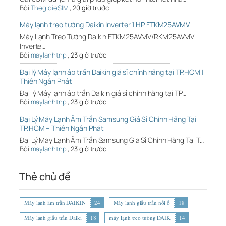
Bởi
ThegioieSIM
,
20 giờ trước
Máy lạnh treo tường Daikin Inverter 1 HP FTKM25AVMV
Máy Lạnh Treo Tường Daikin FTKM25AVMV/RKM25AVMV
Inverte…
Bởi
maylanhtnp
,
23 giờ trước
Đại lý Máy lạnh áp trần Daikin giá sỉ chính hãng tại TP.HCM |
Thiên Ngân Phát
Đại lý Máy lạnh áp trần Daikin giá sỉ chính hãng tại TP…
Bởi
maylanhtnp
,
23 giờ trước
Đại Lý Máy Lạnh Âm Trần Samsung Giá Sỉ Chính Hãng Tại
TP.HCM – Thiên Ngân Phát
Đại Lý Máy Lạnh Âm Trần Samsung Giá Sỉ Chính Hãng Tại T…
Bởi
maylanhtnp
,
23 giờ trước
Thẻ chủ đề
Máy lạnh âm trần DAIKIN
24
Máy lạnh giấu trần nối ố
18
Máy lạnh giấu trần Daiki
18
máy lạnh treo tường DAIK
14