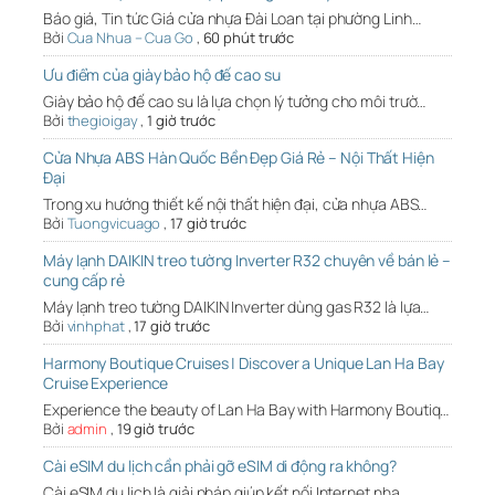
Báo giá, Tin tức Giá cửa nhựa Đài Loan tại phường Linh…
Bởi
Cua Nhua – Cua Go
,
60 phút trước
Ưu điểm của giày bảo hộ đế cao su
Giày bảo hộ đế cao su là lựa chọn lý tưởng cho môi trườ…
Bởi
thegioigay
,
1 giờ trước
Cửa Nhựa ABS Hàn Quốc Bền Đẹp Giá Rẻ – Nội Thất Hiện
Đại
Trong xu hướng thiết kế nội thất hiện đại, cửa nhựa ABS…
Bởi
Tuongvicuago
,
17 giờ trước
Máy lạnh DAIKIN treo tường Inverter R32 chuyên về bán lẻ –
cung cấp rẻ
Máy lạnh treo tường DAIKIN Inverter dùng gas R32 là lựa…
Bởi
vinhphat
,
17 giờ trước
Harmony Boutique Cruises | Discover a Unique Lan Ha Bay
Cruise Experience
Experience the beauty of Lan Ha Bay with Harmony Boutiq…
Bởi
admin
,
19 giờ trước
Cài eSIM du lịch cần phải gỡ eSIM di động ra không?
Cài eSIM du lịch là giải pháp giúp kết nối Internet nha…