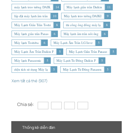
máy lạnh treo tường DAIK
14
Máy lạnh giấu trần Daikin
11
lắp đặt máy lạnh âm trần
10
Máy lạnh treo tường DAIKI
9
Máy Lạnh Giấu Trần Toshi
8
thi công ống đồng máy lạ
8
Máy lạnh giấu trần Panas
6
Máy lạnh âm trần nối ống
6
Máy lạnh Toshiba
6
Máy Lạnh Âm Trần LG Inve
5
Máy Lạnh Âm Trần Daikin F
5
Máy Lạnh Giấu Trần Panaso
5
Máy lạnh Panasonic
5
Máy Lạnh Tủ Đứng Daikin F
5
diện tích sử dụng Máy lạ
5
Máy Lạnh Tủ Đứng Panason
5
Xem tất cả thẻ (907)
Chia sẻ:
Thống kê diễn đàn