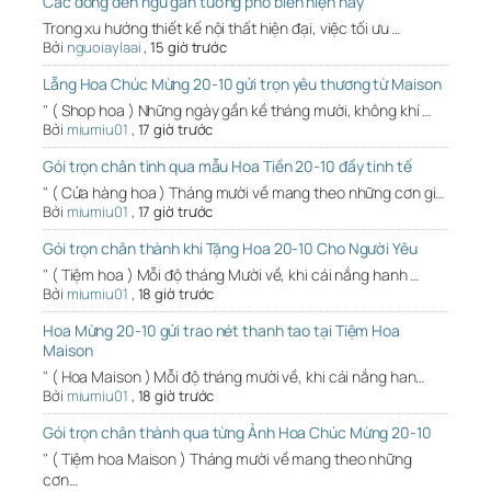
Các dòng đèn ngủ gắn tường phổ biến hiện nay
Trong xu hướng thiết kế nội thất hiện đại, việc tối ưu …
Bởi
nguoiaylaai
,
15 giờ trước
Lẵng Hoa Chúc Mừng 20-10 gửi trọn yêu thương từ Maison
" ( Shop hoa ) Những ngày gần kề tháng mười, không khí …
Bởi
miumiu01
,
17 giờ trước
Gói trọn chân tình qua mẫu Hoa Tiền 20-10 đầy tinh tế
" ( Cửa hàng hoa ) Tháng mười về mang theo những cơn gi…
Bởi
miumiu01
,
17 giờ trước
Gói trọn chân thành khi Tặng Hoa 20-10 Cho Người Yêu
" ( Tiệm hoa ) Mỗi độ tháng Mười về, khi cái nắng hanh …
Bởi
miumiu01
,
18 giờ trước
Hoa Mừng 20-10 gửi trao nét thanh tao tại Tiệm Hoa
Maison
" ( Hoa Maison ) Mỗi độ tháng mười về, khi cái nắng han…
Bởi
miumiu01
,
18 giờ trước
Gói trọn chân thành qua từng Ảnh Hoa Chúc Mừng 20-10
" ( Tiệm hoa Maison ) Tháng mười về mang theo những
cơn…