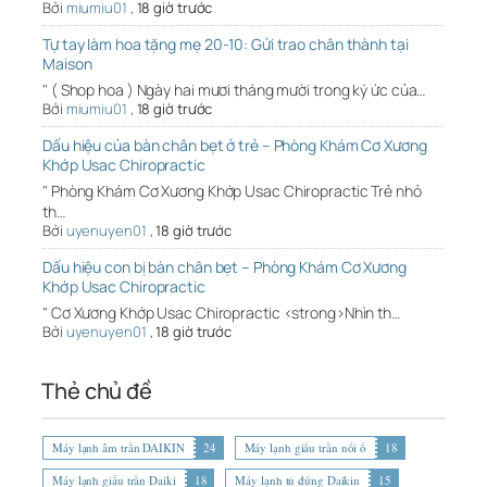
Bởi
miumiu01
,
18 giờ trước
Tự tay làm hoa tặng mẹ 20-10: Gửi trao chân thành tại
Maison
" ( Shop hoa ) Ngày hai mươi tháng mười trong ký ức của…
Bởi
miumiu01
,
18 giờ trước
Dấu hiệu của bàn chân bẹt ở trẻ – Phòng Khám Cơ Xương
Khớp Usac Chiropractic
" Phòng Khám Cơ Xương Khớp Usac Chiropractic Trẻ nhỏ
th…
Bởi
uyenuyen01
,
18 giờ trước
Dấu hiệu con bị bàn chân bẹt – Phòng Khám Cơ Xương
Khớp Usac Chiropractic
" Cơ Xương Khớp Usac Chiropractic <strong>Nhìn th…
Bởi
uyenuyen01
,
18 giờ trước
Thẻ chủ đề
Máy lạnh âm trần DAIKIN
24
Máy lạnh giấu trần nối ố
18
Máy lạnh giấu trần Daiki
18
Máy lạnh tủ đứng Daikin
15