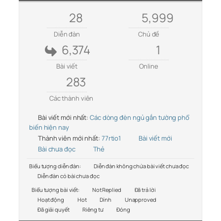
28
5,999
Diễn đàn
Chủ đề
6,374
1
Bài viết
Online
283
Các thành viên
Bài viết mới nhất:
Các dòng đèn ngủ gắn tường phổ
biến hiện nay
Thành viên mới nhất:
77rtio1
Bài viết mới
Bài chưa đọc
Thẻ
Biểu tượng diễn đàn:
Diễn đàn không chứa bài viết chưa đọc
Diễn đàn có bài chưa đọc
Biểu tượng bài viết:
Not Replied
Đã trả lời
Hoạt động
Hot
Dính
Unapproved
Đã giải quyết
Riêng tư
Đóng