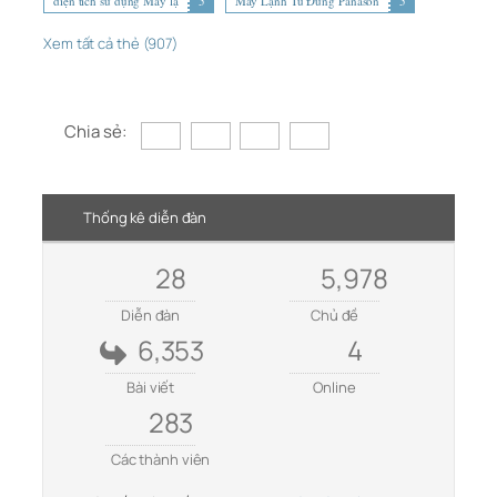
diện tích sử dụng Máy lạ
5
Máy Lạnh Tủ Đứng Panason
5
Xem tất cả thẻ (907)
Chia sẻ:
Thống kê diễn đàn
28
5,978
Diễn đàn
Chủ đề
6,353
4
Bài viết
Online
283
Các thành viên