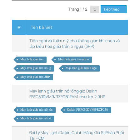
Trang 1 / 2
Tiếp theo
#
Tên bài viết
Tiện nghi và thẩm mỹ cho không gian khi chọn và
lắp Điều hòa giấu trần 3 ngựa (3HP)
May lanh giau tran
May lanh giau tran noi o
May lanh giau tran noi g
May lanh giau tran 4 ngu
May lanh giau tran 3HP
Máy lạnh giấu trần nối ống gió Daikin
FBFC50DVM9/RZFC50EVM inverter 2.0HP
Máy lạnh giấu trần nối ốn
Daikin FBFC50DVM9/RZFC50
Máy lạnh giấu trần nối ố
Đại Lý Máy Lạnh Daikin Chính Hãng Giá Sỉ Phân Phối
Tại HCM