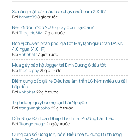
Xe nâng mặt bàn nào bán chạy nhất năm 2026?
Bởi
hanatc89
8 giờ trước
Nên đi Núi Tứ Cô Nương hay Cửu Trại Câu?
Bởi
ThegioieSIM
17 giờ trước
Đơn vị chuyên phân phối giá tốt Máy lạnh giấu trần DAIKIN
4.0 ngựa (4.0HP)
Bởi
vinhphat
17 giờ trước
Mua giày bảo hộ Jogger tại Bình Dương ở đâu tốt
Bởi
thegioigay
21 giờ trước
Điểm cung cấp giá rẻ Điều hòa âm trần LG kèm nhiều ưu đãi
hấp dẫn
Bởi
vinhphat
22 giờ trước
Thị trường giày bảo hộ tại Thái Nguyên
Bởi
trangvangbaoho
22 giờ trước
Cửa Nhựa Đài Loan Ghép Thanh Tại Phường Lái Thiêu
Bởi
Tuongvicuago
2 ngày trước
Cung cấp số lượng lớn, bỏ sỉ Điều hòa tủ đứng LG thương
hiệu Hàn Quốc