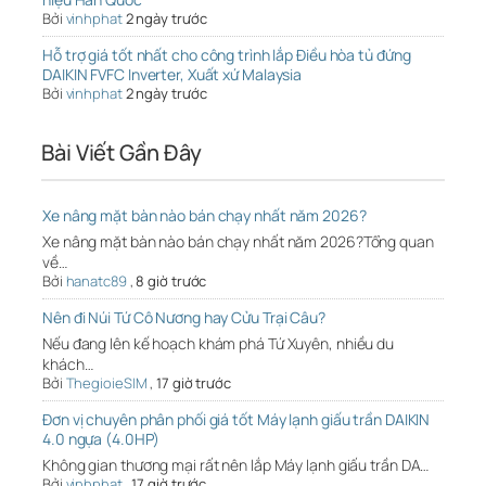
Bởi
vinhphat
2 ngày trước
Hỗ trợ giá tốt nhất cho công trình lắp Điều hòa tủ đứng
DAIKIN FVFC Inverter, Xuất xứ Malaysia
Bởi
vinhphat
2 ngày trước
Bài Viết Gần Đây
Xe nâng mặt bàn nào bán chạy nhất năm 2026?
Xe nâng mặt bàn nào bán chạy nhất năm 2026?Tổng quan
về…
Bởi
hanatc89
,
8 giờ trước
Nên đi Núi Tứ Cô Nương hay Cửu Trại Câu?
Nếu đang lên kế hoạch khám phá Tứ Xuyên, nhiều du
khách…
Bởi
ThegioieSIM
,
17 giờ trước
Đơn vị chuyên phân phối giá tốt Máy lạnh giấu trần DAIKIN
4.0 ngựa (4.0HP)
Không gian thương mại rất nên lắp Máy lạnh giấu trần DA…
Bởi
vinhphat
,
17 giờ trước