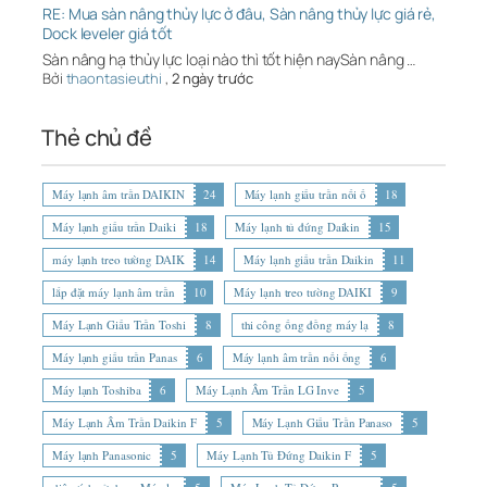
RE: Mua sàn nâng thủy lực ở đâu, Sàn nâng thủy lực giá rẻ,
Dock leveler giá tốt
Sàn nâng hạ thủy lực loại nào thì tốt hiện naySàn nâng …
Bởi
thaontasieuthi
,
2 ngày trước
Thẻ chủ đề
Máy lạnh âm trần DAIKIN
24
Máy lạnh giấu trần nối ố
18
Máy lạnh giấu trần Daiki
18
Máy lạnh tủ đứng Daikin
15
máy lạnh treo tường DAIK
14
Máy lạnh giấu trần Daikin
11
lắp đặt máy lạnh âm trần
10
Máy lạnh treo tường DAIKI
9
Máy Lạnh Giấu Trần Toshi
8
thi công ống đồng máy lạ
8
Máy lạnh giấu trần Panas
6
Máy lạnh âm trần nối ống
6
Máy lạnh Toshiba
6
Máy Lạnh Âm Trần LG Inve
5
Máy Lạnh Âm Trần Daikin F
5
Máy Lạnh Giấu Trần Panaso
5
Máy lạnh Panasonic
5
Máy Lạnh Tủ Đứng Daikin F
5