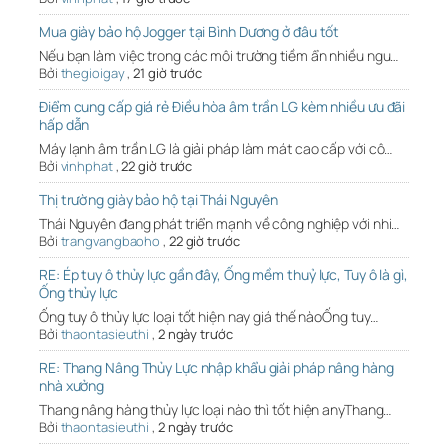
Mua giày bảo hộ Jogger tại Bình Dương ở đâu tốt
Nếu bạn làm việc trong các môi trường tiềm ẩn nhiều ngu…
Bởi
thegioigay
,
21 giờ trước
Điểm cung cấp giá rẻ Điều hòa âm trần LG kèm nhiều ưu đãi
hấp dẫn
Máy lạnh âm trần LG là giải pháp làm mát cao cấp với cô…
Bởi
vinhphat
,
22 giờ trước
Thị trường giày bảo hộ tại Thái Nguyên
Thái Nguyên đang phát triển mạnh về công nghiệp với nhi…
Bởi
trangvangbaoho
,
22 giờ trước
RE: Ép tuy ô thủy lực gần đây, Ống mềm thuỷ lực, Tuy ô là gì,
Ống thủy lực
Ống tuy ô thủy lực loại tốt hiện nay giá thế nàoỐng tuy…
Bởi
thaontasieuthi
,
2 ngày trước
RE: Thang Nâng Thủy Lực nhập khẩu giải pháp nâng hàng
nhà xưởng
Thang nâng hàng thủy lực loại nào thì tốt hiện anyThang…
Bởi
thaontasieuthi
,
2 ngày trước