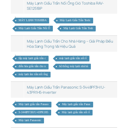
Máy Lạnh Giấu Trần Nối Ống Gió Toshiba RAV-
SE1251BP
MÁY LẠNH TOSHIBA
Máy Lạnh Giấu Trần Toshi
Máy Lạnh Giấu Trần Nối Ố
Máy Lạnh Giấu Trần Tosh
Máy Lạnh Giấu Trần Cho Nhà Hàng – Giải Pháp Điều
Hòa Sang Trọng Và Hiệu Quả
lắp máy lạnh giấu trần c
máy lạnh giấu trần nối ố
điều hòa giấu trần cho n
hệ thống máy lạnh nhà hà
máy lạnh âm trần nối ống
Máy Lạnh Giấu Trần Panasonic S-3448PF3H/U-
43PR1H5-Inverter
Máy lạnh giấu trần Panaso
Máy lạnh giấu trần Panas
S-3448PF3H/U-43PR1H5
Máy lạnh giấu trần nối ố
Máy lạnh Panasonic