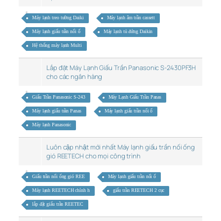
Máy lạnh treo tường Daiki
Máy lạnh âm trần cassett
Máy lạnh giấu trần nối ố
Máy lạnh tủ đứng Daikin
Hệ thống máy lạnh Multi
Lắp đặt Máy Lạnh Giấu Trần Panasonic S-2430PF3H
cho các ngân hàng
Giấu Trần Panasonic S-243
Máy Lạnh Giấu Trần Panas
Máy lạnh giấu trần Panas
Máy lạnh giấu trần nối ố
Máy lạnh Panasonic
Luôn cập nhật mới nhất Máy lạnh giấu trần nối ống
gió REETECH cho mọi công trình
Giấu trần nối ống gió REE
Máy lạnh giấu trần nối ố
Máy lạnh REETECH chính h
giấu trần REETECH 2 cục
lắp đặt giấu trần REETEC