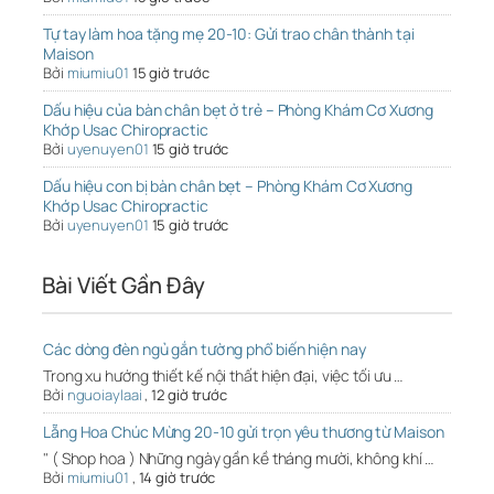
Tự tay làm hoa tặng mẹ 20-10: Gửi trao chân thành tại
Maison
Bởi
miumiu01
15 giờ trước
Dấu hiệu của bàn chân bẹt ở trẻ – Phòng Khám Cơ Xương
Khớp Usac Chiropractic
Bởi
uyenuyen01
15 giờ trước
Dấu hiệu con bị bàn chân bẹt – Phòng Khám Cơ Xương
Khớp Usac Chiropractic
Bởi
uyenuyen01
15 giờ trước
Bài Viết Gần Đây
Các dòng đèn ngủ gắn tường phổ biến hiện nay
Trong xu hướng thiết kế nội thất hiện đại, việc tối ưu …
Bởi
nguoiaylaai
,
12 giờ trước
Lẵng Hoa Chúc Mừng 20-10 gửi trọn yêu thương từ Maison
" ( Shop hoa ) Những ngày gần kề tháng mười, không khí …
Bởi
miumiu01
,
14 giờ trước