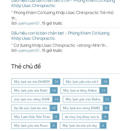
Dấu hiệu của bàn chân bẹt ở trẻ – Phòng Khám Cơ Xương
Khớp Usac Chiropractic
" Phòng Khám Cơ Xương Khớp Usac Chiropractic Trẻ nhỏ
th…
Bởi
uyenuyen01
,
15 giờ trước
Dấu hiệu con bị bàn chân bẹt – Phòng Khám Cơ Xương
Khớp Usac Chiropractic
" Cơ Xương Khớp Usac Chiropractic <strong>Nhìn th…
Bởi
uyenuyen01
,
15 giờ trước
Thẻ chủ đề
Máy lạnh âm trần DAIKIN
24
Máy lạnh giấu trần nối ố
18
Máy lạnh giấu trần Daiki
18
Máy lạnh tủ đứng Daikin
15
máy lạnh treo tường DAIK
14
Máy lạnh giấu trần Daikin
11
lắp đặt máy lạnh âm trần
10
Máy lạnh treo tường DAIKI
9
Máy Lạnh Giấu Trần Toshi
8
thi công ống đồng máy lạ
8
Máy lạnh giấu trần Panas
6
Máy lạnh âm trần nối ống
6