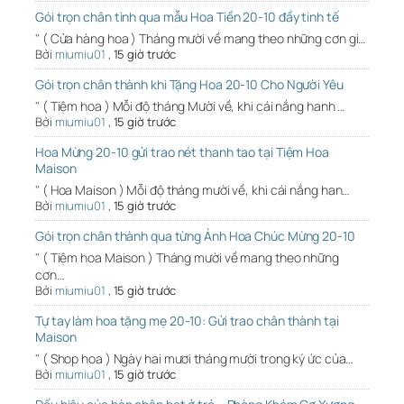
Gói trọn chân tình qua mẫu Hoa Tiền 20-10 đầy tinh tế
" ( Cửa hàng hoa ) Tháng mười về mang theo những cơn gi…
Bởi
miumiu01
,
15 giờ trước
Gói trọn chân thành khi Tặng Hoa 20-10 Cho Người Yêu
" ( Tiệm hoa ) Mỗi độ tháng Mười về, khi cái nắng hanh …
Bởi
miumiu01
,
15 giờ trước
Hoa Mừng 20-10 gửi trao nét thanh tao tại Tiệm Hoa
Maison
" ( Hoa Maison ) Mỗi độ tháng mười về, khi cái nắng han…
Bởi
miumiu01
,
15 giờ trước
Gói trọn chân thành qua từng Ảnh Hoa Chúc Mừng 20-10
" ( Tiệm hoa Maison ) Tháng mười về mang theo những
cơn…
Bởi
miumiu01
,
15 giờ trước
Tự tay làm hoa tặng mẹ 20-10: Gửi trao chân thành tại
Maison
" ( Shop hoa ) Ngày hai mươi tháng mười trong ký ức của…
Bởi
miumiu01
,
15 giờ trước