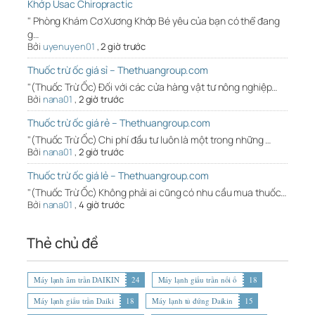
Khớp Usac Chiropractic
" Phòng Khám Cơ Xương Khớp Bé yêu của bạn có thể đang
g…
Bởi
uyenuyen01
,
2 giờ trước
Thuốc trừ ốc giá sỉ – Thethuangroup.com
"(Thuốc Trừ Ốc) Đối với các cửa hàng vật tư nông nghiệp…
Bởi
nana01
,
2 giờ trước
Thuốc trừ ốc giá rẻ – Thethuangroup.com
"(Thuốc Trừ Ốc) Chi phí đầu tư luôn là một trong những …
Bởi
nana01
,
2 giờ trước
Thuốc trừ ốc giá lẻ – Thethuangroup.com
"(Thuốc Trừ Ốc) Không phải ai cũng có nhu cầu mua thuốc…
Bởi
nana01
,
4 giờ trước
Thẻ chủ đề
Máy lạnh âm trần DAIKIN
24
Máy lạnh giấu trần nối ố
18
Máy lạnh giấu trần Daiki
18
Máy lạnh tủ đứng Daikin
15