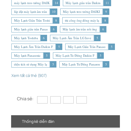
máy lạnh treo tường DAIK
14
Máy lạnh giấu trần Daikin
11
lắp đặt máy lạnh âm trần
10
Máy lạnh treo tường DAIKI
9
Máy Lạnh Giấu Trần Toshi
8
thi công ống đồng máy lạ
8
Máy lạnh giấu trần Panas
6
Máy lạnh âm trần nối ống
6
Máy lạnh Toshiba
6
Máy Lạnh Âm Trần LG Inve
5
Máy Lạnh Âm Trần Daikin F
5
Máy Lạnh Giấu Trần Panaso
5
Máy lạnh Panasonic
5
Máy Lạnh Tủ Đứng Daikin F
5
diện tích sử dụng Máy lạ
5
Máy Lạnh Tủ Đứng Panason
5
Xem tất cả thẻ (907)
Chia sẻ:
Thống kê diễn đàn