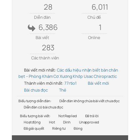
28
6,011
Diễn đàn
Chủ đề
6,386
1
Bài viết
Online
283
Các thành viên
Bài viết mới nhất:
Các dấu hiệu nhận biết bàn chân
bẹt – Phòng Khám Cơ Xương Khớp Usac Chiropractic
Thành viên mới nhất:
77rtio1
Bài viết mới
Bài chưa đọc
Thẻ
Biểu tượng diễn đàn:
Diễn đàn không chứa bài viết chưa đọc
Diễn đàn có bài chưa đọc
Biểu tượng bài viết:
Not Replied
Đã trả lời
Hoạt động
Hot
Dính
Unapproved
Đã giải quyết
Riêng tư
Đóng