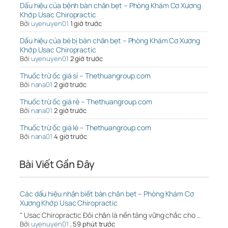
Dấu hiệu của bệnh bàn chân bẹt – Phòng Khám Cơ Xương
Khớp Usac Chiropractic
Bởi
uyenuyen01
1 giờ trước
Dấu hiệu của bé bị bàn chân bẹt – Phòng Khám Cơ Xương
Khớp Usac Chiropractic
Bởi
uyenuyen01
2 giờ trước
Thuốc trừ ốc giá sỉ – Thethuangroup.com
Bởi
nana01
2 giờ trước
Thuốc trừ ốc giá rẻ – Thethuangroup.com
Bởi
nana01
2 giờ trước
Thuốc trừ ốc giá lẻ – Thethuangroup.com
Bởi
nana01
4 giờ trước
Bài Viết Gần Đây
Các dấu hiệu nhận biết bàn chân bẹt – Phòng Khám Cơ
Xương Khớp Usac Chiropractic
" Usac Chiropractic Đôi chân là nền tảng vững chắc cho …
Bởi
uyenuyen01
,
59 phút trước