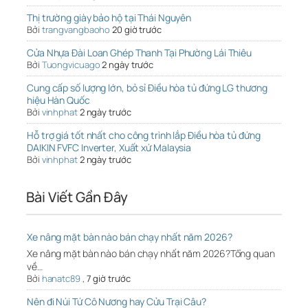
Thị trường giày bảo hộ tại Thái Nguyên
Bởi
trangvangbaoho
20 giờ trước
Cửa Nhựa Đài Loan Ghép Thanh Tại Phường Lái Thiêu
Bởi
Tuongvicuago
2 ngày trước
Cung cấp số lượng lớn, bỏ sỉ Điều hòa tủ đứng LG thương
hiệu Hàn Quốc
Bởi
vinhphat
2 ngày trước
Hỗ trợ giá tốt nhất cho công trình lắp Điều hòa tủ đứng
DAIKIN FVFC Inverter, Xuất xứ Malaysia
Bởi
vinhphat
2 ngày trước
Bài Viết Gần Đây
Xe nâng mặt bàn nào bán chạy nhất năm 2026?
Xe nâng mặt bàn nào bán chạy nhất năm 2026?Tổng quan
về…
Bởi
hanatc89
,
7 giờ trước
Nên đi Núi Tứ Cô Nương hay Cửu Trại Câu?