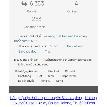
6,353
4
Bài viết
Online
283
Các thành viên
Bài viết mới nhất:
Xe nâng mặt bàn nào bán chạy
nhất năm 2026?
Thành viên mới nhất:
77rtio1
Bài viết mới
Bài chưa đọc
Thẻ
Biểu tượng diễn đàn:
Diễn đàn không chứa bài viết chưa đọc
Diễn đàn có bài chưa đọc
Biểu tượng bài viết:
Not Replied
Đã trả lời
Hoạt động
Hot
Dính
Unapproved
Đã giải quyết
Riêng tư
Đóng
hàng nội địa thái lan
,
du thuyền 5 sao hạ long
,
Halong
Luxury Cruise
,
Luxury Cruise Halong
,
Thuê Xe Dcar