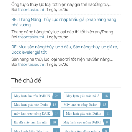
Ống tuy ô thủy lực loại tốt hiện nay giá thế nàoỐng tuy…
Bởi
thaontasieuthi
,
1 ngày trước
RE: Thang Nâng Thủy Lực nhập khẩu giải pháp nâng hàng
nhà xưởng
Thang nâng hàng thủy lực loại nào thì tốt hiện anyThang…
Bởi
thaontasieuthi
,
1 ngày trước
RE: Mua sàn nâng thủy lực ở đâu, Sàn nâng thủy lực giá rẻ,
Dock leveler giá tốt
Sàn nâng hạ thủy lực loại nào thì tốt hiện naySàn nâng …
Bởi
thaontasieuthi
,
1 ngày trước
Thẻ chủ đề
Máy lạnh âm trần DAIKIN
24
Máy lạnh giấu trần nối ố
18
Máy lạnh giấu trần Daiki
18
Máy lạnh tủ đứng Daikin
15
máy lạnh treo tường DAIK
14
Máy lạnh giấu trần Daikin
11
lắp đặt máy lạnh âm trần
10
Máy lạnh treo tường DAIKI
9
Máy Lạnh Giấu Trần Toshi
8
thi công ống đồng máy lạ
8