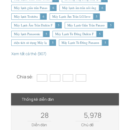
Máy lạnh giấu trần Panas
6
Máy lạnh âm trần nối ống
6
Máy lạnh Toshiba
6
Máy Lạnh Âm Trần LG Inve
5
Máy Lạnh Âm Trần Daikin F
5
Máy Lạnh Giấu Trần Panaso
5
Máy lạnh Panasonic
5
Máy Lạnh Tủ Đứng Daikin F
5
diện tích sử dụng Máy lạ
5
Máy Lạnh Tủ Đứng Panason
5
Xem tất cả thẻ (907)
Chia sẻ:
Thống kê diễn đàn
28
5,978
Diễn đàn
Chủ đề