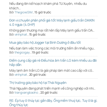
Nếu đang lên kế hoạch khám phá Tứ Xuyên, nhiều du
khách…
Bởi
ThegioieSIM
,
15 giờ trước
Đơn vị chuyên phân phối giá tốt Máy lạnh giấu trần DAIKIN
4.0 ngựa (4.0HP)
Không gian thương mại rất nên lắp Máy lạnh giấu trần DA…
Bởi
vinhphat
,
15 giờ trước
Mua giày bảo hộ Jogger tại Bình Dương ở đâu tốt
Nếu bạn làm việc trong các môi trường tiềm ẩn nhiều ngu…
Bởi
thegioigay
,
19 giờ trước
Điểm cung cấp giá rẻ Điều hòa âm trần LG kèm nhiều ưu đãi
hấp dẫn
Máy lạnh âm trần LG là giải pháp làm mát cao cấp với cô…
Bởi
vinhphat
,
20 giờ trước
Thị trường giày bảo hộ tại Thái Nguyên
Thái Nguyên đang phát triển mạnh về công nghiệp với nhi…
Bởi
trangvangbaoho
,
20 giờ trước
RE: Ép tuy ô thủy lực gần đây, Ống mềm thuỷ lực, Tuy ô là gì,
Ống thủy lực