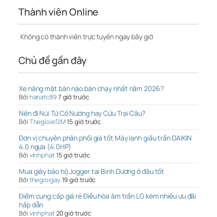
Thành viên Online
Không có thành viên trực tuyến ngay bây giờ
Chủ đề gần đây
Xe nâng mặt bàn nào bán chạy nhất năm 2026?
Bởi
hanatc89
7 giờ trước
Nên đi Núi Tứ Cô Nương hay Cửu Trại Câu?
Bởi
ThegioieSIM
15 giờ trước
Đơn vị chuyên phân phối giá tốt Máy lạnh giấu trần DAIKIN
4.0 ngựa (4.0HP)
Bởi
vinhphat
15 giờ trước
Mua giày bảo hộ Jogger tại Bình Dương ở đâu tốt
Bởi
thegioigay
19 giờ trước
Điểm cung cấp giá rẻ Điều hòa âm trần LG kèm nhiều ưu đãi
hấp dẫn
Bởi
vinhphat
20 giờ trước