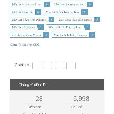
Máy lạnh giấu trần Panas
6
Máy lạnh âm trần nối ống
6
Máy lạnh Toshiba
6
Máy Lạnh Âm Trần LG Inve
5
Máy Lạnh Âm Trần Daikin F
5
Máy Lạnh Giấu Trần Panaso
5
Máy lạnh Panasonic
5
Máy Lạnh Tủ Đứng Daikin F
5
diện tích sử dụng Máy lạ
5
Máy Lạnh Tủ Đứng Panason
5
Xem tất cả thẻ (907)
Chia sẻ:
Thống kê diễn đàn
28
5,998
Diễn đàn
Chủ đề