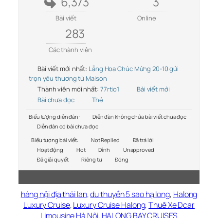
6,373
3
Bài viết
Online
283
Các thành viên
Bài viết mới nhất:
Lẵng Hoa Chúc Mừng 20-10 gửi
trọn yêu thương từ Maison
Thành viên mới nhất:
77rtio1
Bài viết mới
Bài chưa đọc
Thẻ
Biểu tượng diễn đàn:
Diễn đàn không chứa bài viết chưa đọc
Diễn đàn có bài chưa đọc
Biểu tượng bài viết:
Not Replied
Đã trả lời
Hoạt động
Hot
Dính
Unapproved
Đã giải quyết
Riêng tư
Đóng
hàng nội địa thái lan
,
du thuyền 5 sao hạ long
,
Halong
Luxury Cruise
,
Luxury Cruise Halong
,
Thuê Xe Dcar
Limousine Hà Nội
,
HALONG BAY CRUISES