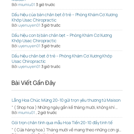
Bởi
miumiu01
3 giờ trước
Dấu hiệu của bàn chân bẹt ở trẻ – Phòng Khám Cơ Xương
Khớp Usac Chiropractic
Bởi
uyenuyen01
3 giờ trước
Dấu hiệu con bị bàn chân bẹt – Phòng Khám Cơ Xương
Khớp Usac Chiropractic
Bởi
uyenuyen01
3 giờ trước
Dấu hiệu chân bẹt ở trẻ – Phòng Khám Cơ Xương Khớp
Usac Chiropractic
Bởi
uyenuyen01
3 giờ trước
Bài Viết Gần Đây
Lẵng Hoa Chúc Mừng 20-10 gửi trọn yêu thương từ Maison
" ( Shop hoa ) Những ngày gần kề tháng mười, không khí …
Bởi
miumiu01
,
2 giờ trước
Gói trọn chân tình qua mẫu Hoa Tiền 20-10 đầy tinh tế
" ( Cửa hàng hoa ) Tháng mười về mang theo những cơn gi…