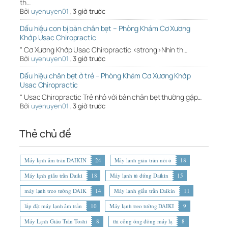
th…
Bởi
uyenuyen01
,
3 giờ trước
Dấu hiệu con bị bàn chân bẹt – Phòng Khám Cơ Xương
Khớp Usac Chiropractic
" Cơ Xương Khớp Usac Chiropractic <strong>Nhìn th…
Bởi
uyenuyen01
,
3 giờ trước
Dấu hiệu chân bẹt ở trẻ – Phòng Khám Cơ Xương Khớp
Usac Chiropractic
" Usac Chiropractic Trẻ nhỏ với bàn chân bẹt thường gặp…
Bởi
uyenuyen01
,
3 giờ trước
Thẻ chủ đề
Máy lạnh âm trần DAIKIN
24
Máy lạnh giấu trần nối ố
18
Máy lạnh giấu trần Daiki
18
Máy lạnh tủ đứng Daikin
15
máy lạnh treo tường DAIK
14
Máy lạnh giấu trần Daikin
11
lắp đặt máy lạnh âm trần
10
Máy lạnh treo tường DAIKI
9
Máy Lạnh Giấu Trần Toshi
8
thi công ống đồng máy lạ
8