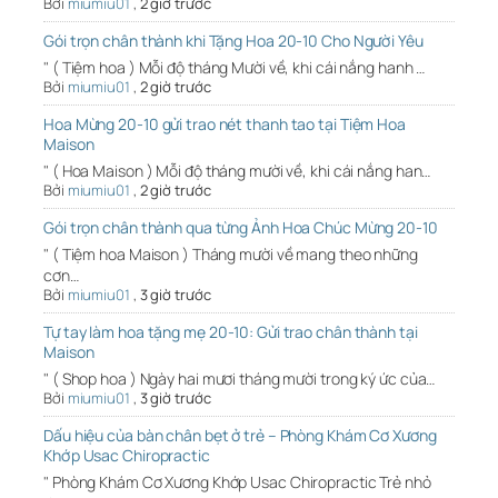
Bởi
miumiu01
,
2 giờ trước
Gói trọn chân thành khi Tặng Hoa 20-10 Cho Người Yêu
" ( Tiệm hoa ) Mỗi độ tháng Mười về, khi cái nắng hanh …
Bởi
miumiu01
,
2 giờ trước
Hoa Mừng 20-10 gửi trao nét thanh tao tại Tiệm Hoa
Maison
" ( Hoa Maison ) Mỗi độ tháng mười về, khi cái nắng han…
Bởi
miumiu01
,
2 giờ trước
Gói trọn chân thành qua từng Ảnh Hoa Chúc Mừng 20-10
" ( Tiệm hoa Maison ) Tháng mười về mang theo những
cơn…
Bởi
miumiu01
,
3 giờ trước
Tự tay làm hoa tặng mẹ 20-10: Gửi trao chân thành tại
Maison
" ( Shop hoa ) Ngày hai mươi tháng mười trong ký ức của…
Bởi
miumiu01
,
3 giờ trước
Dấu hiệu của bàn chân bẹt ở trẻ – Phòng Khám Cơ Xương
Khớp Usac Chiropractic
" Phòng Khám Cơ Xương Khớp Usac Chiropractic Trẻ nhỏ