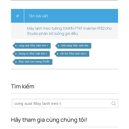
#
Tên bài viết
Máy lạnh treo tường DAIKIN FTKF Inverter/R32 cho
Studio phân bổ luồng gió đều
cong suat May lanh treo t
tinh nang May lanh treo
thong so May lanh treo t
chi tiet May lanh treo t
May lanh treo tuong DAIK
Tìm kiếm
Hãy tham gia cùng chúng tôi!