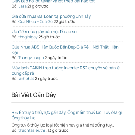
Giày bảo hộ lót Kevlar và lót thép loại nào tốt
Bởi
Lasa
21 giờ trước
Giá cửa nhựa Đài Loan tại phường Linh Tây
Bởi
Cua Nhua – Cua Go
22 giờ trước
Ưu điểm của giày bảo hộ đế cao su
Bởi
thegioigay
23 giờ trước
Cửa Nhựa ABS Hàn Quốc Bền Đẹp Giá Rẻ – Nội Thất Hiện
Đại
Bởi
Tuongvicuago
2 ngày trước
Máy lạnh DAIKIN treo tường Inverter R32 chuyên về bán lẻ –
cung cấp rẻ
Bởi
vinhphat
2 ngày trước
Bài Viết Gần Đây
RE: Ép tuy ô thủy lực gần đây, Ống mềm thuỷ lực, Tuy ô là gì,
Ống thủy lực
Ống tuy ô thủy lực loại tốt hiện nay giá thế nàoỐng tuy…
Bởi
thaontasieuthi
,
13 giờ trước