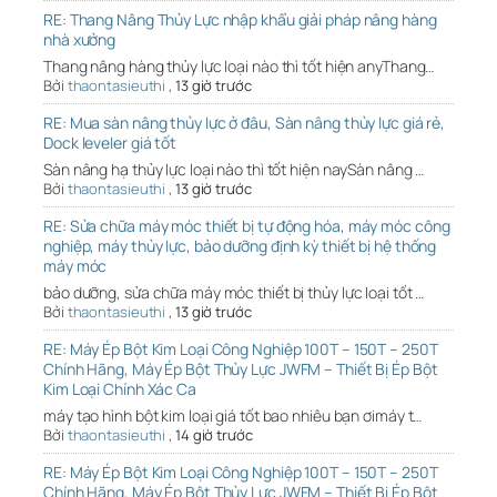
RE: Thang Nâng Thủy Lực nhập khẩu giải pháp nâng hàng
nhà xưởng
Thang nâng hàng thủy lực loại nào thì tốt hiện anyThang…
Bởi
thaontasieuthi
,
13 giờ trước
RE: Mua sàn nâng thủy lực ở đâu, Sàn nâng thủy lực giá rẻ,
Dock leveler giá tốt
Sàn nâng hạ thủy lực loại nào thì tốt hiện naySàn nâng …
Bởi
thaontasieuthi
,
13 giờ trước
RE: Sửa chữa máy móc thiết bị tự động hóa, máy móc công
nghiệp, máy thủy lực, bảo dưỡng định kỳ thiết bị hệ thống
máy móc
bảo dưỡng, sửa chữa máy móc thiết bị thủy lực loại tốt …
Bởi
thaontasieuthi
,
13 giờ trước
RE: Máy Ép Bột Kim Loại Công Nghiệp 100T – 150T – 250T
Chính Hãng, Máy Ép Bột Thủy Lực JWFM – Thiết Bị Ép Bột
Kim Loại Chính Xác Ca
máy tạo hình bột kim loại giá tốt bao nhiêu bạn ơimáy t…
Bởi
thaontasieuthi
,
14 giờ trước
RE: Máy Ép Bột Kim Loại Công Nghiệp 100T – 150T – 250T
Chính Hãng, Máy Ép Bột Thủy Lực JWFM – Thiết Bị Ép Bột