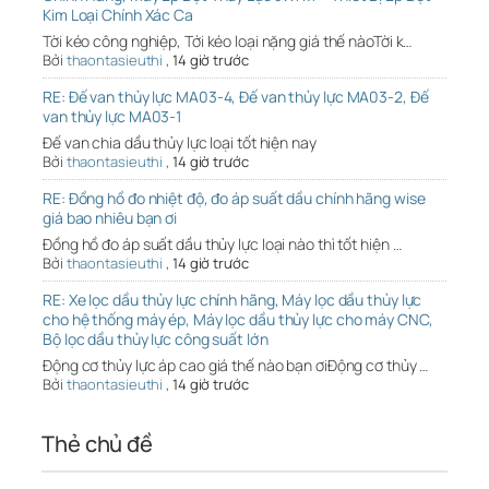
Kim Loại Chính Xác Ca
Tời kéo công nghiệp, Tới kéo loại nặng giá thế nàoTời k…
Bởi
thaontasieuthi
,
14 giờ trước
RE: Đế van thủy lực MA03-4, Đế van thủy lực MA03-2, Đế
van thủy lực MA03-1
Đế van chia dầu thủy lực loại tốt hiện nay
Bởi
thaontasieuthi
,
14 giờ trước
RE: Đồng hồ đo nhiệt độ, đo áp suất dầu chính hãng wise
giá bao nhiêu bạn ơi
Đồng hồ đo áp suất dầu thủy lực loại nào thì tốt hiện …
Bởi
thaontasieuthi
,
14 giờ trước
RE: Xe lọc dầu thủy lực chính hãng, Máy lọc dầu thủy lực
cho hệ thống máy ép, Máy lọc dầu thủy lực cho máy CNC,
Bộ lọc dầu thủy lực công suất lớn
Động cơ thủy lực áp cao giá thế nào bạn ơiĐộng cơ thủy …
Bởi
thaontasieuthi
,
14 giờ trước
Thẻ chủ đề