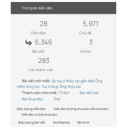
Thống kê diễn đàn
28
5,971
Diễn đàn
Chủ đề
6,346
3
Bài viết
Online
283
Các thành viên
Bài viết mới nhất:
Ép tuy ô thủy lực gần đây, Ống
mềm thuỷ lực, Tuy ô là gì, Ống thủy lực
Thành viên mới nhất:
77rtio1
Bài viết mới
Bài chưa đọc
Thẻ
Biểu tượng diễn đàn:
Diễn đàn không chứa bài viết chưa đọc
Diễn đàn có bài chưa đọc
Biểu tượng bài viết:
Not Replied
Đã trả lời