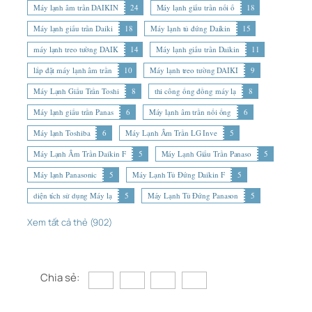
Máy lạnh âm trần DAIKIN
24
Máy lạnh giấu trần nối ố
18
Máy lạnh giấu trần Daiki
18
Máy lạnh tủ đứng Daikin
15
máy lạnh treo tường DAIK
14
Máy lạnh giấu trần Daikin
11
lắp đặt máy lạnh âm trần
10
Máy lạnh treo tường DAIKI
9
Máy Lạnh Giấu Trần Toshi
8
thi công ống đồng máy lạ
8
Máy lạnh giấu trần Panas
6
Máy lạnh âm trần nối ống
6
Máy lạnh Toshiba
6
Máy Lạnh Âm Trần LG Inve
5
Máy Lạnh Âm Trần Daikin F
5
Máy Lạnh Giấu Trần Panaso
5
Máy lạnh Panasonic
5
Máy Lạnh Tủ Đứng Daikin F
5
diện tích sử dụng Máy lạ
5
Máy Lạnh Tủ Đứng Panason
5
Xem tất cả thẻ (902)
Chia sẻ: