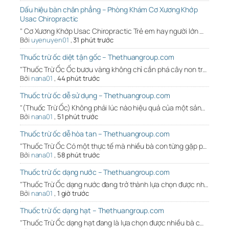
Dấu hiệu bàn chân phẳng – Phòng Khám Cơ Xương Khớp
Usac Chiropractic
" Cơ Xương Khớp Usac Chiropractic Trẻ em hay người lớn …
Bởi
uyenuyen01
,
31 phút trước
Thuốc trừ ốc diệt tận gốc – Thethuangroup.com
"Thuốc Trừ Ốc Ốc bươu vàng không chỉ cắn phá cây non tr…
Bởi
nana01
,
44 phút trước
Thuốc trừ ốc dễ sử dụng – Thethuangroup.com
"(Thuốc Trừ Ốc) Không phải lúc nào hiệu quả của một sản…
Bởi
nana01
,
51 phút trước
Thuốc trừ ốc dễ hòa tan – Thethuangroup.com
"Thuốc Trừ Ốc Có một thực tế mà nhiều bà con từng gặp p…
Bởi
nana01
,
58 phút trước
Thuốc trừ ốc dạng nước – Thethuangroup.com
"Thuốc Trừ Ốc dạng nước đang trở thành lựa chọn được nh…
Bởi
nana01
,
1 giờ trước
Thuốc trừ ốc dạng hạt – Thethuangroup.com
"Thuốc Trừ Ốc dạng hạt đang là lựa chọn được nhiều bà c…