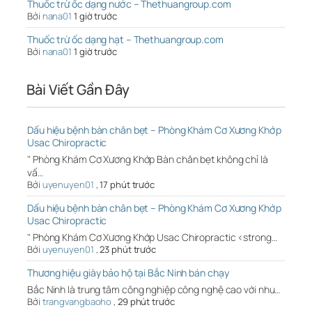
Thuốc trừ ốc dạng nước – Thethuangroup.com
Bởi
nana01
1 giờ trước
Thuốc trừ ốc dạng hạt – Thethuangroup.com
Bởi
nana01
1 giờ trước
Bài Viết Gần Đây
Dấu hiệu bệnh bàn chân bẹt – Phòng Khám Cơ Xương Khớp
Usac Chiropractic
" Phòng Khám Cơ Xương Khớp Bàn chân bẹt không chỉ là
vấ…
Bởi
uyenuyen01
,
17 phút trước
Dấu hiệu bệnh bàn chân bẹt – Phòng Khám Cơ Xương Khớp
Usac Chiropractic
" Phòng Khám Cơ Xương Khớp Usac Chiropractic <strong…
Bởi
uyenuyen01
,
23 phút trước
Thương hiệu giày bảo hộ tại Bắc Ninh bán chạy
Bắc Ninh là trung tâm công nghiệp công nghệ cao với nhu…
Bởi
trangvangbaoho
,
29 phút trước