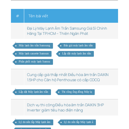
#
Tên bài viết
Đại Lý Máy Lạnh Âm Trần Samsung Giá Sỉ Chính
Hãng Tại TP.HCM – Thiên Ngân Phát
Máy lạnh âm trần Samsung
Báo giá máy lạnh âm trần
Máy lạnh cassette Samsun
Lắp đặt máy lạnh âm trần
Phân phối máy lạnh Samsu
Cung cấp giá thấp nhất Điều hòa âm trần DAIKIN
1.5HP cho Căn hộ Penthouse có cấp COCQ
Lắp đặt Máy lạnh âm trần
Thi công ống đồng Máy lạ
Dịch vụ thi công Điều hòa âm trần DAIKIN 3HP
Inverter giảm tiêu hao điện năng
Lý do nên lắp Máy lạnh âm
Lý do nên lắp Máy lạnh â