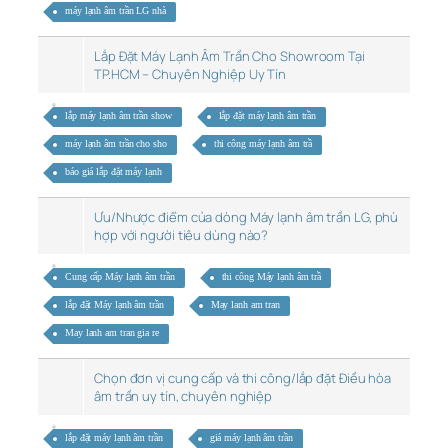
máy lạnh âm trần LG nhà
Lắp Đặt Máy Lạnh Âm Trần Cho Showroom Tại
TP.HCM – Chuyên Nghiệp Uy Tín
lắp máy lạnh âm trần show
lắp đặt máy lạnh âm trần
máy lạnh âm trần cho sho
thi công máy lạnh âm trầ
báo giá lắp đặt máy lạnh
Ưu/Nhược điểm của dòng Máy lạnh âm trần LG, phù
hợp với người tiêu dùng nào?
Cung cấp Máy lạnh âm trần
thi công Máy lạnh âm trầ
lắp đặt Máy lạnh âm trần
May lanh am tran
May lanh am tran gia re
Chọn đơn vị cung cấp và thi công/lắp đặt Điều hòa
âm trần uy tín, chuyên nghiệp
lắp đặt máy lạnh âm trần
giá máy lạnh âm trần