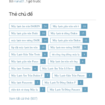
Bởi
nana01
,
1 giờ trước
Thẻ chủ đề
Máy lạnh âm trần DAIKIN
24
Máy lạnh giấu trần nối ố
18
Máy lạnh giấu trần Daiki
18
Máy lạnh tủ đứng Daikin
15
máy lạnh treo tường DAIK
14
Máy lạnh giấu trần Daikin
11
lắp đặt máy lạnh âm trần
10
Máy lạnh treo tường DAIKI
9
Máy Lạnh Giấu Trần Toshi
8
thi công ống đồng máy lạ
8
Máy lạnh giấu trần Panas
6
Máy lạnh âm trần nối ống
6
Máy lạnh Toshiba
6
Máy Lạnh Âm Trần LG Inve
5
Máy Lạnh Âm Trần Daikin F
5
Máy Lạnh Giấu Trần Panaso
5
Máy lạnh Panasonic
5
Máy Lạnh Tủ Đứng Daikin F
5
diện tích sử dụng Máy lạ
5
Máy Lạnh Tủ Đứng Panason
5
Xem tất cả thẻ (907)