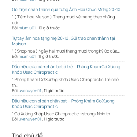
Gói trọn chân thành qua từng Ảnh Hoa Chúc Mừng 20-10
" ( Tiệm hoa Maison ) Tháng mười về mang theo những
cơn…
Bởi
miumiu01
,
10 giờ trước
Tự tay làm hoa tặng mẹ 20-10: Gửi trao chân thành tại
Maison
" ( Shop hoa ) Ngày hai mươi tháng mười trong ký ức của…
Bởi
miumiu01
,
11 giờ trước
Dấu hiệu của bàn chân bẹt ở trẻ – Phòng Khám Cơ Xương
Khớp Usac Chiropractic
" Phòng Khám Cơ Xương Khớp Usac Chiropractic Trẻ nhỏ
th…
Bởi
uyenuyen01
,
11 giờ trước
Dấu hiệu con bị bàn chân bẹt – Phòng Khám Cơ Xương
Khớp Usac Chiropractic
" Cơ Xương Khớp Usac Chiropractic <strong>Nhìn th…
Bởi
uyenuyen01
,
11 giờ trước
Thẻ chủ đề