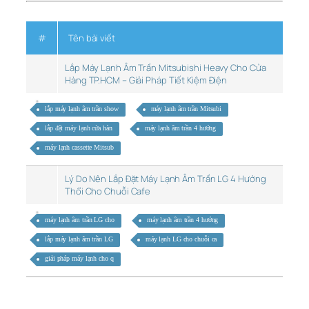
#
Tên bài viết
Lắp Máy Lạnh Âm Trần Mitsubishi Heavy Cho Cửa
Hàng TP.HCM – Giải Pháp Tiết Kiệm Điện
lắp máy lạnh âm trần show
máy lạnh âm trần Mitsubi
lắp đặt máy lạnh cửa hàn
máy lạnh âm trần 4 hướng
máy lạnh cassette Mitsub
Lý Do Nên Lắp Đặt Máy Lạnh Âm Trần LG 4 Hướng
Thổi Cho Chuỗi Cafe
máy lạnh âm trần LG cho
máy lạnh âm trần 4 hướng
lắp máy lạnh âm trần LG
máy lạnh LG cho chuỗi ca
giải pháp máy lạnh cho q