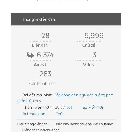
Thống kê diễn đàn
28
5,999
Diễn đàn
Chủ đề
6,374
3
Bài viết
Online
283
Các thành viên
Bài viết mới nhất:
Các dòng đèn ngủ gắn tường phổ
biến hiện nay
Thành viên mới nhất:
77rtio1
Bài viết mới
Bài chưa đọc
Thẻ
Biểu tượng diễn đàn:
Diễn đàn không chứa bài viết chưa đọc
Diễn đàn có bài chưa đọc