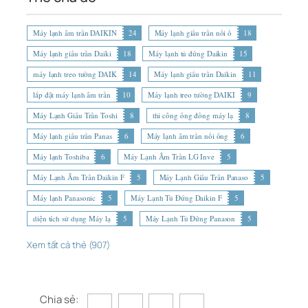
Máy lạnh âm trần DAIKIN
24
Máy lạnh giấu trần nối ố
18
Máy lạnh giấu trần Daiki
18
Máy lạnh tủ đứng Daikin
15
máy lạnh treo tường DAIK
14
Máy lạnh giấu trần Daikin
11
lắp đặt máy lạnh âm trần
10
Máy lạnh treo tường DAIKI
9
Máy Lạnh Giấu Trần Toshi
8
thi công ống đồng máy lạ
8
Máy lạnh giấu trần Panas
6
Máy lạnh âm trần nối ống
6
Máy lạnh Toshiba
6
Máy Lạnh Âm Trần LG Inve
5
Máy Lạnh Âm Trần Daikin F
5
Máy Lạnh Giấu Trần Panaso
5
Máy lạnh Panasonic
5
Máy Lạnh Tủ Đứng Daikin F
5
diện tích sử dụng Máy lạ
5
Máy Lạnh Tủ Đứng Panason
5
Xem tất cả thẻ (907)
Chia sẻ: