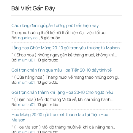
Bài Viết Gần Đây
Các dòng đèn ngủ gắn tường phổ biến hiện nay
Trong xu hướng thiết kế nội thất hiện đại, việc tối ưu …
Bởi
nguoiaylaai
,
8 giờ trước
Lẵng Hoa Chúc Mừng 20-10 gửi trọn yêu thương từ Maison
" ( Shop hoa ) Những ngày gần kề tháng mười, không khí …
Bởi
miumiu01
,
10 giờ trước
Gói trọn chân tình qua mẫu Hoa Tiền 20-10 đầy tinh tế
" ( Cửa hàng hoa ) Tháng mười về mang theo những cơn gi…
Bởi
miumiu01
,
10 giờ trước
Gói trọn chân thành khi Tặng Hoa 20-10 Cho Người Yêu
" ( Tiệm hoa ) Mỗi độ tháng Mười về, khi cái nắng hanh …
Bởi
miumiu01
,
10 giờ trước
Hoa Mừng 20-10 gửi trao nét thanh tao tại Tiệm Hoa
Maison
" ( Hoa Maison ) Mỗi độ tháng mười về, khi cái nắng han…
Bởi
miumiu01
,
10 giờ trước