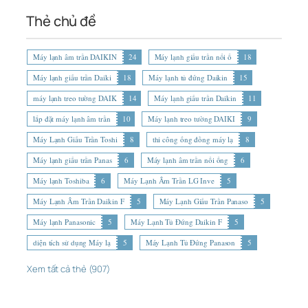
Thẻ chủ đề
Máy lạnh âm trần DAIKIN
24
Máy lạnh giấu trần nối ố
18
Máy lạnh giấu trần Daiki
18
Máy lạnh tủ đứng Daikin
15
máy lạnh treo tường DAIK
14
Máy lạnh giấu trần Daikin
11
lắp đặt máy lạnh âm trần
10
Máy lạnh treo tường DAIKI
9
Máy Lạnh Giấu Trần Toshi
8
thi công ống đồng máy lạ
8
Máy lạnh giấu trần Panas
6
Máy lạnh âm trần nối ống
6
Máy lạnh Toshiba
6
Máy Lạnh Âm Trần LG Inve
5
Máy Lạnh Âm Trần Daikin F
5
Máy Lạnh Giấu Trần Panaso
5
Máy lạnh Panasonic
5
Máy Lạnh Tủ Đứng Daikin F
5
diện tích sử dụng Máy lạ
5
Máy Lạnh Tủ Đứng Panason
5
Xem tất cả thẻ (907)