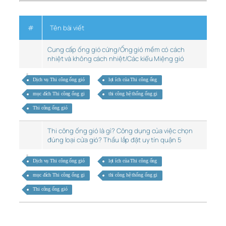
#
Tên bài viết
Cung cấp ống gió cứng/Ống gió mềm có cách
nhiệt và không cách nhiệt/Các kiểu Miệng gió
Dịch vụ Thi công ống gió
lợi ích của Thi công ống
mục đích Thi công ống gi
thi công hệ thống ống gi
Thi công ống gió
Thi công ống gió là gì? Công dụng của việc chọn
đúng loại cửa gió? Thầu lắp đặt uy tín quận 5
Dịch vụ Thi công ống gió
lợi ích của Thi công ống
mục đích Thi công ống gi
thi công hệ thống ống gi
Thi công ống gió