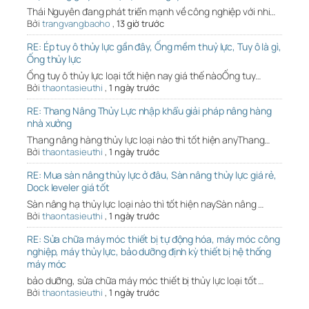
Thái Nguyên đang phát triển mạnh về công nghiệp với nhi…
Bởi
trangvangbaoho
,
13 giờ trước
RE: Ép tuy ô thủy lực gần đây, Ống mềm thuỷ lực, Tuy ô là gì,
Ống thủy lực
Ống tuy ô thủy lực loại tốt hiện nay giá thế nàoỐng tuy…
Bởi
thaontasieuthi
,
1 ngày trước
RE: Thang Nâng Thủy Lực nhập khẩu giải pháp nâng hàng
nhà xưởng
Thang nâng hàng thủy lực loại nào thì tốt hiện anyThang…
Bởi
thaontasieuthi
,
1 ngày trước
RE: Mua sàn nâng thủy lực ở đâu, Sàn nâng thủy lực giá rẻ,
Dock leveler giá tốt
Sàn nâng hạ thủy lực loại nào thì tốt hiện naySàn nâng …
Bởi
thaontasieuthi
,
1 ngày trước
RE: Sửa chữa máy móc thiết bị tự động hóa, máy móc công
nghiệp, máy thủy lực, bảo dưỡng định kỳ thiết bị hệ thống
máy móc
bảo dưỡng, sửa chữa máy móc thiết bị thủy lực loại tốt …
Bởi
thaontasieuthi
,
1 ngày trước