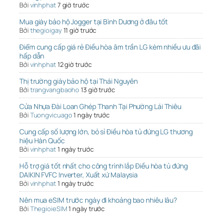
Bởi
vinhphat
7 giờ trước
Mua giày bảo hộ Jogger tại Bình Dương ở đâu tốt
Bởi
thegioigay
11 giờ trước
Điểm cung cấp giá rẻ Điều hòa âm trần LG kèm nhiều ưu đãi
hấp dẫn
Bởi
vinhphat
12 giờ trước
Thị trường giày bảo hộ tại Thái Nguyên
Bởi
trangvangbaoho
13 giờ trước
Cửa Nhựa Đài Loan Ghép Thanh Tại Phường Lái Thiêu
Bởi
Tuongvicuago
1 ngày trước
Cung cấp số lượng lớn, bỏ sỉ Điều hòa tủ đứng LG thương
hiệu Hàn Quốc
Bởi
vinhphat
1 ngày trước
Hỗ trợ giá tốt nhất cho công trình lắp Điều hòa tủ đứng
DAIKIN FVFC Inverter, Xuất xứ Malaysia
Bởi
vinhphat
1 ngày trước
Nên mua eSIM trước ngày đi khoảng bao nhiêu lâu?
Bởi
ThegioieSIM
1 ngày trước