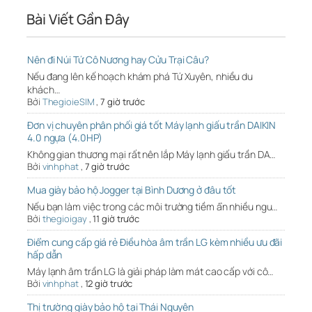
Bài Viết Gần Đây
Nên đi Núi Tứ Cô Nương hay Cửu Trại Câu?
Nếu đang lên kế hoạch khám phá Tứ Xuyên, nhiều du
khách…
Bởi
ThegioieSIM
,
7 giờ trước
Đơn vị chuyên phân phối giá tốt Máy lạnh giấu trần DAIKIN
4.0 ngựa (4.0HP)
Không gian thương mại rất nên lắp Máy lạnh giấu trần DA…
Bởi
vinhphat
,
7 giờ trước
Mua giày bảo hộ Jogger tại Bình Dương ở đâu tốt
Nếu bạn làm việc trong các môi trường tiềm ẩn nhiều ngu…
Bởi
thegioigay
,
11 giờ trước
Điểm cung cấp giá rẻ Điều hòa âm trần LG kèm nhiều ưu đãi
hấp dẫn
Máy lạnh âm trần LG là giải pháp làm mát cao cấp với cô…
Bởi
vinhphat
,
12 giờ trước
Thị trường giày bảo hộ tại Thái Nguyên