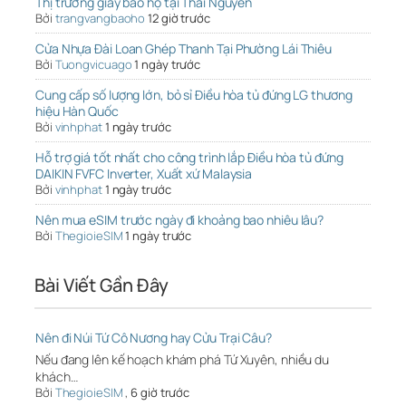
Thị trường giày bảo hộ tại Thái Nguyên
Bởi
trangvangbaoho
12 giờ trước
Cửa Nhựa Đài Loan Ghép Thanh Tại Phường Lái Thiêu
Bởi
Tuongvicuago
1 ngày trước
Cung cấp số lượng lớn, bỏ sỉ Điều hòa tủ đứng LG thương
hiệu Hàn Quốc
Bởi
vinhphat
1 ngày trước
Hỗ trợ giá tốt nhất cho công trình lắp Điều hòa tủ đứng
DAIKIN FVFC Inverter, Xuất xứ Malaysia
Bởi
vinhphat
1 ngày trước
Nên mua eSIM trước ngày đi khoảng bao nhiêu lâu?
Bởi
ThegioieSIM
1 ngày trước
Bài Viết Gần Đây
Nên đi Núi Tứ Cô Nương hay Cửu Trại Câu?
Nếu đang lên kế hoạch khám phá Tứ Xuyên, nhiều du
khách…
Bởi
ThegioieSIM
,
6 giờ trước