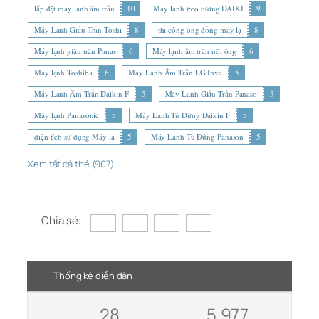
lắp đặt máy lạnh âm trần
10
Máy lạnh treo tường DAIKI
9
Máy Lạnh Giấu Trần Toshi
8
thi công ống đồng máy lạ
8
Máy lạnh giấu trần Panas
6
Máy lạnh âm trần nối ống
6
Máy lạnh Toshiba
6
Máy Lạnh Âm Trần LG Inve
5
Máy Lạnh Âm Trần Daikin F
5
Máy Lạnh Giấu Trần Panaso
5
Máy lạnh Panasonic
5
Máy Lạnh Tủ Đứng Daikin F
5
diện tích sử dụng Máy lạ
5
Máy Lạnh Tủ Đứng Panason
5
Xem tất cả thẻ (907)
Chia sẻ:
Thống kê diễn đàn
28
5,977