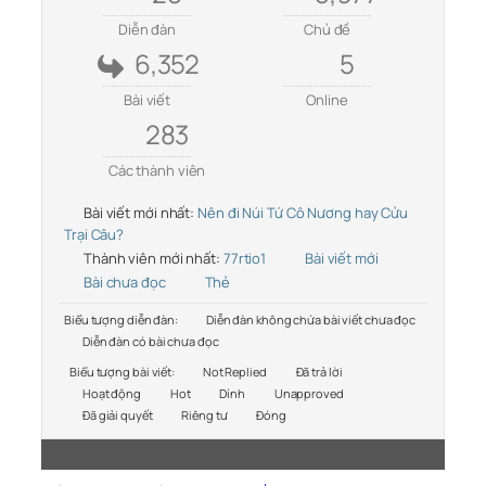
Diễn đàn
Chủ đề
6,352
5
Bài viết
Online
283
Các thành viên
Bài viết mới nhất:
Nên đi Núi Tứ Cô Nương hay Cửu
Trại Câu?
Thành viên mới nhất:
77rtio1
Bài viết mới
Bài chưa đọc
Thẻ
Biểu tượng diễn đàn:
Diễn đàn không chứa bài viết chưa đọc
Diễn đàn có bài chưa đọc
Biểu tượng bài viết:
Not Replied
Đã trả lời
Hoạt động
Hot
Dính
Unapproved
Đã giải quyết
Riêng tư
Đóng