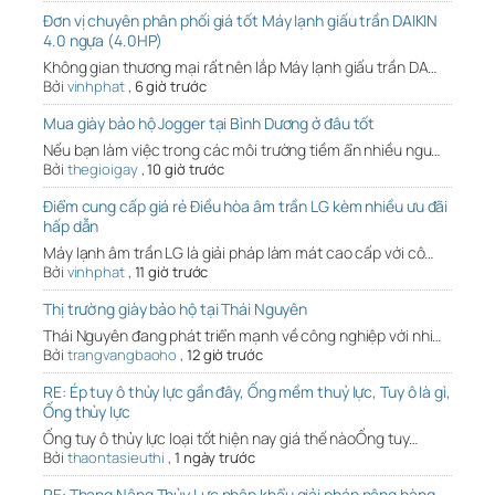
Đơn vị chuyên phân phối giá tốt Máy lạnh giấu trần DAIKIN
4.0 ngựa (4.0HP)
Không gian thương mại rất nên lắp Máy lạnh giấu trần DA…
Bởi
vinhphat
,
6 giờ trước
Mua giày bảo hộ Jogger tại Bình Dương ở đâu tốt
Nếu bạn làm việc trong các môi trường tiềm ẩn nhiều ngu…
Bởi
thegioigay
,
10 giờ trước
Điểm cung cấp giá rẻ Điều hòa âm trần LG kèm nhiều ưu đãi
hấp dẫn
Máy lạnh âm trần LG là giải pháp làm mát cao cấp với cô…
Bởi
vinhphat
,
11 giờ trước
Thị trường giày bảo hộ tại Thái Nguyên
Thái Nguyên đang phát triển mạnh về công nghiệp với nhi…
Bởi
trangvangbaoho
,
12 giờ trước
RE: Ép tuy ô thủy lực gần đây, Ống mềm thuỷ lực, Tuy ô là gì,
Ống thủy lực
Ống tuy ô thủy lực loại tốt hiện nay giá thế nàoỐng tuy…
Bởi
thaontasieuthi
,
1 ngày trước
RE: Thang Nâng Thủy Lực nhập khẩu giải pháp nâng hàng