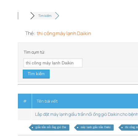
Tìm kiếm
Thẻ:
thi công máy lạnh Daikin
Tìm cụm từ:
#
Tên bài viết
Lắp đặt máy lạnh giấu trần nối ống gió Daikin cho bện
giấu trần nối ống gió Dai
máy lạnh giấu trần Daiki
thi công 