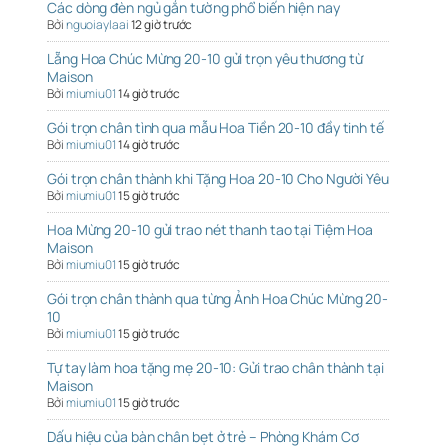
Các dòng đèn ngủ gắn tường phổ biến hiện nay
Bởi
nguoiaylaai
12 giờ trước
Lẵng Hoa Chúc Mừng 20-10 gửi trọn yêu thương từ
Maison
Bởi
miumiu01
14 giờ trước
Gói trọn chân tình qua mẫu Hoa Tiền 20-10 đầy tinh tế
Bởi
miumiu01
14 giờ trước
Gói trọn chân thành khi Tặng Hoa 20-10 Cho Người Yêu
Bởi
miumiu01
15 giờ trước
Hoa Mừng 20-10 gửi trao nét thanh tao tại Tiệm Hoa
Maison
Bởi
miumiu01
15 giờ trước
Gói trọn chân thành qua từng Ảnh Hoa Chúc Mừng 20-
10
Bởi
miumiu01
15 giờ trước
Tự tay làm hoa tặng mẹ 20-10: Gửi trao chân thành tại
Maison
Bởi
miumiu01
15 giờ trước
Dấu hiệu của bàn chân bẹt ở trẻ – Phòng Khám Cơ