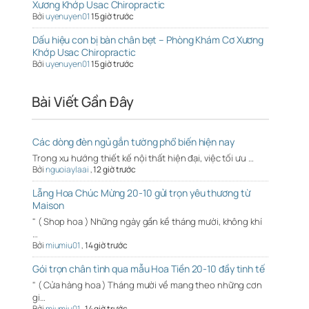
Xương Khớp Usac Chiropractic
Bởi
uyenuyen01
15 giờ trước
Dấu hiệu con bị bàn chân bẹt – Phòng Khám Cơ Xương
Khớp Usac Chiropractic
Bởi
uyenuyen01
15 giờ trước
Bài Viết Gần Đây
Các dòng đèn ngủ gắn tường phổ biến hiện nay
Trong xu hướng thiết kế nội thất hiện đại, việc tối ưu …
Bởi
nguoiaylaai
,
12 giờ trước
Lẵng Hoa Chúc Mừng 20-10 gửi trọn yêu thương từ
Maison
" ( Shop hoa ) Những ngày gần kề tháng mười, không khí
…
Bởi
miumiu01
,
14 giờ trước
Gói trọn chân tình qua mẫu Hoa Tiền 20-10 đầy tinh tế
" ( Cửa hàng hoa ) Tháng mười về mang theo những cơn
gi…
Bởi
miumiu01
,
14 giờ trước