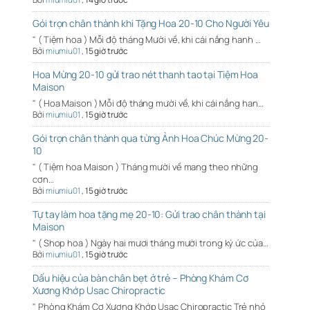
Gói trọn chân thành khi Tặng Hoa 20-10 Cho Người Yêu
" ( Tiệm hoa ) Mỗi độ tháng Mười về, khi cái nắng hanh …
Bởi
miumiu01
,
15 giờ trước
Hoa Mừng 20-10 gửi trao nét thanh tao tại Tiệm Hoa
Maison
" ( Hoa Maison ) Mỗi độ tháng mười về, khi cái nắng han…
Bởi
miumiu01
,
15 giờ trước
Gói trọn chân thành qua từng Ảnh Hoa Chúc Mừng 20-
10
" ( Tiệm hoa Maison ) Tháng mười về mang theo những
cơn…
Bởi
miumiu01
,
15 giờ trước
Tự tay làm hoa tặng mẹ 20-10: Gửi trao chân thành tại
Maison
" ( Shop hoa ) Ngày hai mươi tháng mười trong ký ức của…
Bởi
miumiu01
,
15 giờ trước
Dấu hiệu của bàn chân bẹt ở trẻ – Phòng Khám Cơ
Xương Khớp Usac Chiropractic
" Phòng Khám Cơ Xương Khớp Usac Chiropractic Trẻ nhỏ