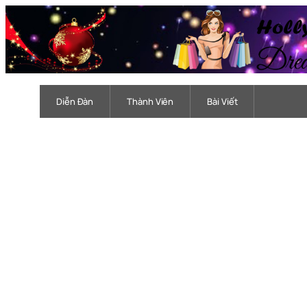
Chuyển
đến
phần
nội
dung
Diễn Đàn
Thành Viên
Bài Viết