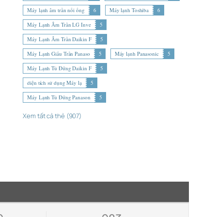
Máy lạnh âm trần nối ống
6
Máy lạnh Toshiba
6
Máy Lạnh Âm Trần LG Inve
5
Máy Lạnh Âm Trần Daikin F
5
Máy Lạnh Giấu Trần Panaso
5
Máy lạnh Panasonic
5
Máy Lạnh Tủ Đứng Daikin F
5
diện tích sử dụng Máy lạ
5
Máy Lạnh Tủ Đứng Panason
5
Xem tất cả thẻ (907)