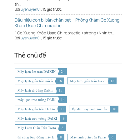
th…
Bởi
uyenuyen01
,
15 giờ trước
Dấu hiệu con bị bàn chân bẹt – Phòng Khám Cơ Xương
Khớp Usac Chiropractic
" Cơ Xương Khớp Usac Chiropractic <strong>Nhìn th…
Bởi
uyenuyen01
,
15 giờ trước
Thẻ chủ đề
Máy lạnh âm trần DAIKIN
24
Máy lạnh giấu trần nối ố
18
Máy lạnh giấu trần Daiki
18
Máy lạnh tủ đứng Daikin
15
máy lạnh treo tường DAIK
14
Máy lạnh giấu trần Daikin
11
lắp đặt máy lạnh âm trần
10
Máy lạnh treo tường DAIKI
9
Máy Lạnh Giấu Trần Toshi
8
thi công ống đồng máy lạ
8
Máy lạnh giấu trần Panas
6