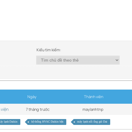
Kiểu tìm kiếm:
Ngày
Thành viên
h viện
7 tháng trước
maylanhtnp
máy lạnh Daikin
hệ thống HVAC Daikin bện
máy lạnh nối ống gió Dai