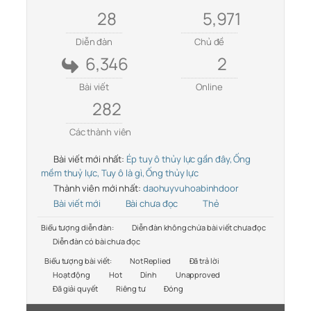
28
5,971
Diễn đàn
Chủ đề
6,346
2
Bài viết
Online
282
Các thành viên
Bài viết mới nhất:
Ép tuy ô thủy lực gần đây, Ống
mềm thuỷ lực, Tuy ô là gì, Ống thủy lực
Thành viên mới nhất:
daohuyvuhoabinhdoor
Bài viết mới
Bài chưa đọc
Thẻ
Biểu tượng diễn đàn:
Diễn đàn không chứa bài viết chưa đọc
Diễn đàn có bài chưa đọc
Biểu tượng bài viết:
Not Replied
Đã trả lời
Hoạt động
Hot
Dính
Unapproved
Đã giải quyết
Riêng tư
Đóng