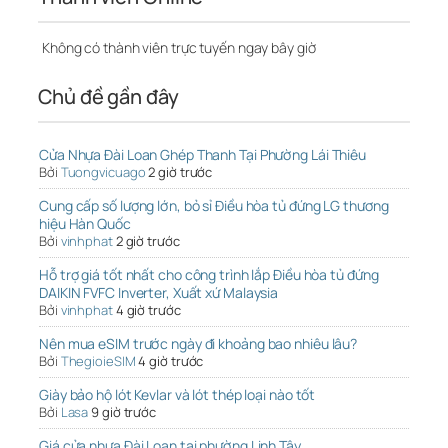
Không có thành viên trực tuyến ngay bây giờ
Chủ đề gần đây
Cửa Nhựa Đài Loan Ghép Thanh Tại Phường Lái Thiêu
Bởi
Tuongvicuago
2 giờ trước
Cung cấp số lượng lớn, bỏ sỉ Điều hòa tủ đứng LG thương
hiệu Hàn Quốc
Bởi
vinhphat
2 giờ trước
Hỗ trợ giá tốt nhất cho công trình lắp Điều hòa tủ đứng
DAIKIN FVFC Inverter, Xuất xứ Malaysia
Bởi
vinhphat
4 giờ trước
Nên mua eSIM trước ngày đi khoảng bao nhiêu lâu?
Bởi
ThegioieSIM
4 giờ trước
Giày bảo hộ lót Kevlar và lót thép loại nào tốt
Bởi
Lasa
9 giờ trước
Giá cửa nhựa Đài Loan tại phường Linh Tây