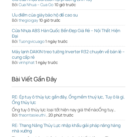
Bởi
Cua Nhua – Cua Go
10 giờ trước
Ưu điểm của giày bảo hộ đế cao su
Bởi
thegioigay
10 giờ trước
Cửa Nhựa ABS Hàn Quốc Bền Đẹp Giá Rẻ – Nội Thất Hiện
Đại
Bởi
Tuongvicuago
1 ngày trước
Máy lạnh DAIKIN treo tường Inverter R32 chuyên về bán lẻ –
cung cấp rẻ
Bởi
vinhphat
1 ngày trước
Bài Viết Gần Đây
RE: Ép tuy ô thủy lực gần đây, Ống mềm thuỷ lực, Tuy ô là gì,
Ống thủy lực
Ống tuy ô thủy lực loại tốt hiện nay giá thế nàoỐng tuy…
Bởi
thaontasieuthi
,
20 phút trước
RE: Thang Nâng Thủy Lực nhập khẩu giải pháp nâng hàng
nhà xưởng