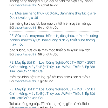
Thang nâng hàng thủy lực loại nào thì tốt hiện anyThang…
Bởi
thaontasieuthi
,
53 phút trước
RE: Mua sàn nâng thủy lực ở đâu, Sàn nâng thủy lực giá rẻ,
Dock leveler giá tốt
Sàn nâng hạ thủy lực loại nào thì tốt hiện naySàn nâng …
Bởi
thaontasieuthi
,
54 phút trước
RE: Sửa chữa máy móc thiết bị tự động hóa, máy móc công
nghiệp, máy thủy lực, bảo dưỡng định kỳ thiết bị hệ thống
máy móc
bảo dưỡng, sửa chữa máy móc thiết bị thủy lực loại tốt …
Bởi
thaontasieuthi
,
56 phút trước
RE: Máy Ép Bột Kim Loại Công Nghiệp 100T – 150T – 250T
Chính Hãng, Máy Ép Bột Thủy Lực JWFM – Thiết Bị Ép Bột
Kim Loại Chính Xác Ca
máy tạo hình bột kim loại giá tốt bao nhiêu bạn ơimáy t…
Bởi
thaontasieuthi
,
1 giờ trước
RE: Máy Ép Bột Kim Loại Công Nghiệp 100T – 150T – 250T
Chính Hãng, Máy Ép Bột Thủy Lực JWFM – Thiết Bị Ép Bột
Kim Loại Chính Xác Ca
Tời kéo công nghiệp, Tới kéo loại nặng giá thế nàoTời k…
Bởi
thaontasieuthi
,
1 giờ trước