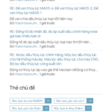
RE: Đế van thủy lực MA03-4, Đế van thủy lực MA03-2, Đế
van thủy lực MA03-1
Đế van chia dầu thủy lực loại tốt hiện nay
Bởi
thaontasieuthi
,
1 giờ trước
RE: Đồng hồ đo nhiệt độ, đo áp suất dầu chính hãng wise
giá bao nhiêu bạn ơi
Đồng hồ đo áp suất dầu thủy lực loại nào thì tốt hiện …
Bởi
thaontasieuthi
,
1 giờ trước
RE: Xe lọc dầu thủy lực chính hãng, Máy lọc dầu thủy lực
cho hệ thống máy ép, Máy lọc dầu thủy lực cho máy CNC,
Bộ lọc dầu thủy lực công suất lớn
Động cơ thủy lực áp cao giá thế nào bạn ơiĐộng cơ thủy …
Bởi
thaontasieuthi
,
1 giờ trước
Thẻ chủ đề
Máy lạnh âm trần DAIKIN
24
Máy lạnh giấu trần nối ố
18
Máy lạnh giấu trần Daiki
18
Máy lạnh tủ đứng Daikin
15