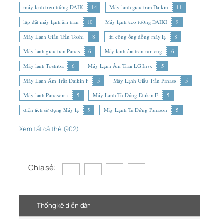
máy lạnh treo tường DAIK
14
Máy lạnh giấu trần Daikin
11
lắp đặt máy lạnh âm trần
10
Máy lạnh treo tường DAIKI
9
Máy Lạnh Giấu Trần Toshi
8
thi công ống đồng máy lạ
8
Máy lạnh giấu trần Panas
6
Máy lạnh âm trần nối ống
6
Máy lạnh Toshiba
6
Máy Lạnh Âm Trần LG Inve
5
Máy Lạnh Âm Trần Daikin F
5
Máy Lạnh Giấu Trần Panaso
5
Máy lạnh Panasonic
5
Máy Lạnh Tủ Đứng Daikin F
5
diện tích sử dụng Máy lạ
5
Máy Lạnh Tủ Đứng Panason
5
Xem tất cả thẻ (902)
Chia sẻ:
Thống kê diễn đàn