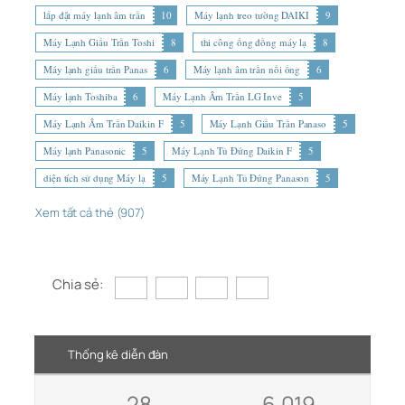
lắp đặt máy lạnh âm trần
10
Máy lạnh treo tường DAIKI
9
Máy Lạnh Giấu Trần Toshi
8
thi công ống đồng máy lạ
8
Máy lạnh giấu trần Panas
6
Máy lạnh âm trần nối ống
6
Máy lạnh Toshiba
6
Máy Lạnh Âm Trần LG Inve
5
Máy Lạnh Âm Trần Daikin F
5
Máy Lạnh Giấu Trần Panaso
5
Máy lạnh Panasonic
5
Máy Lạnh Tủ Đứng Daikin F
5
diện tích sử dụng Máy lạ
5
Máy Lạnh Tủ Đứng Panason
5
Xem tất cả thẻ (907)
Chia sẻ:
Thống kê diễn đàn
28
6,019