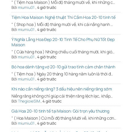
" ( Tiệm hoa Maison ) Mỗi độ tháng mười về, khi những c…
Bởi
miumiu01
,
4 giờ trước
Tiệm Hoa Maison: Nghệ thuật Thi Cắm Hoa 20-10 tinh tế
" ( Shop hoa ) Mỗi độ tháng mười về, khi cái nắng hanh …
Bởi
miumiu01
,
4 giờ trước
Ý Nghĩa Lẵng Hoa Đẹp 20-10 Tinh Tế Cho Phụ Nữ Tốt Đẹp
Maison
" ( Cửa hàng hoa ) Những chiều cuối tháng mười, khi gió…
Bởi
miumiu01
,
4 giờ trước
Bó hoa dành tặng vợ 20-10 gửi trao tình cảm chân thành
" ( Tiệm hoa ) Ngày 20 tháng 10 hàng năm luôn là thời đ…
Bởi
miumiu01
,
4 giờ trước
Khi nào cần niềng răng? 3 dấu hiệu nên niềng răng sớm
Niềng răng không chỉ giúp cải thiện răng lệch lạc, khấp…
Bởi
ThegioieSIM
,
4 giờ trước
Giá Hoa 20-10 tinh tế tại Maison: Gói trọn yêu thương
" ( Hoa Maison ) Cứ mỗi độ tháng Mười về, khi những cơn…
Bởi
miumiu01
,
4 giờ trước