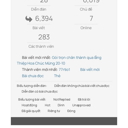
Diễn đàn
Chủ đề
6,394
7
Bài viết
Online
283
Các thành viên
Bài viết mới nhất:
Gói trọn chân thành qua lẵng
Thiệp Hoa Chúc Mừng 20-10
Thành viên mới nhất:
77rtio1
Bài viết mới
Bài chưa đọc
Thẻ
Biểu tượng diễn đàn:
Diễn đàn không chứa bài viết chưa đọc
Diễn đàn có bài chưa đọc
Biểu tượng bài viết:
Not Replied
Đã trả lời
Hoạt động
Hot
Dính
Unapproved
Đã giải quyết
Riêng tư
Đóng