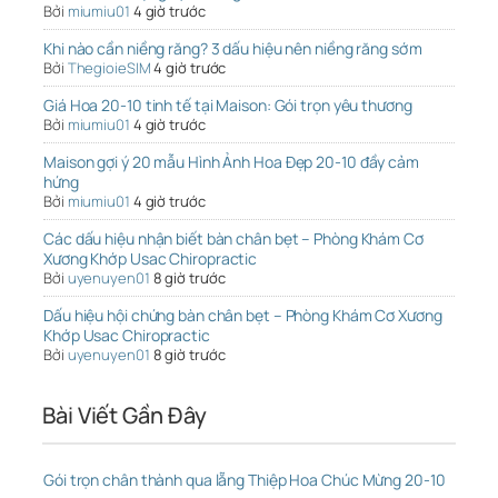
Bởi
miumiu01
4 giờ trước
Khi nào cần niềng răng? 3 dấu hiệu nên niềng răng sớm
Bởi
ThegioieSIM
4 giờ trước
Giá Hoa 20-10 tinh tế tại Maison: Gói trọn yêu thương
Bởi
miumiu01
4 giờ trước
Maison gợi ý 20 mẫu Hình Ảnh Hoa Đẹp 20-10 đầy cảm
hứng
Bởi
miumiu01
4 giờ trước
Các dấu hiệu nhận biết bàn chân bẹt – Phòng Khám Cơ
Xương Khớp Usac Chiropractic
Bởi
uyenuyen01
8 giờ trước
Dấu hiệu hội chứng bàn chân bẹt – Phòng Khám Cơ Xương
Khớp Usac Chiropractic
Bởi
uyenuyen01
8 giờ trước
Bài Viết Gần Đây
Gói trọn chân thành qua lẵng Thiệp Hoa Chúc Mừng 20-10