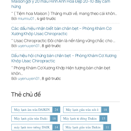
Maison gợi ý 20 mẫu Hình Ảnh Hoa Đẹp 20-10 đầy cảm
hứng
" ( Tiệm hoa Maison ) Tháng mười về, mang theo cái khôn…
Bởi
miumiu01
,
4 giờ trước
Các dấu hiệu nhận biết bàn chân bẹt – Phòng Khám Cơ
Xương Khớp Usac Chiropractic
" Usac Chiropractic Đôi chân là nền tảng vững chắc cho …
Bởi
uyenuyen01
,
8 giờ trước
Dấu hiệu hội chứng bàn chân bẹt – Phòng Khám Cơ Xương
Khớp Usac Chiropractic
" Phòng Khám Cơ Xương Khớp Hiện tượng bàn chân bẹt
khôn…
Bởi
uyenuyen01
,
8 giờ trước
Thẻ chủ đề
Máy lạnh âm trần DAIKIN
24
Máy lạnh giấu trần nối ố
18
Máy lạnh giấu trần Daiki
18
Máy lạnh tủ đứng Daikin
15
máy lạnh treo tường DAIK
14
Máy lạnh giấu trần Daikin
11