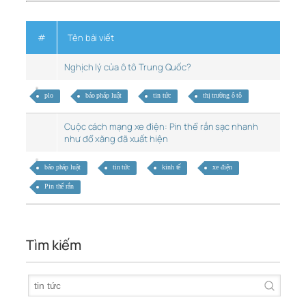
#
Tên bài viết
Nghịch lý của ô tô Trung Quốc?
plo
báo pháp luật
tin tức
thị trường ô tô
Cuộc cách mạng xe điện: Pin thể rắn sạc nhanh
như đổ xăng đã xuất hiện
báo pháp luật
tin tức
kinh tế
xe điện
Pin thể rắn
Tìm kiếm