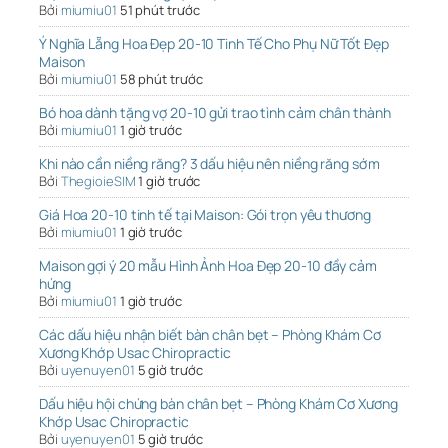
Bởi
miumiu01
51 phút trước
Ý Nghĩa Lẵng Hoa Đẹp 20-10 Tinh Tế Cho Phụ Nữ Tốt Đẹp
Maison
Bởi
miumiu01
58 phút trước
Bó hoa dành tặng vợ 20-10 gửi trao tình cảm chân thành
Bởi
miumiu01
1 giờ trước
Khi nào cần niềng răng? 3 dấu hiệu nên niềng răng sớm
Bởi
ThegioieSIM
1 giờ trước
Giá Hoa 20-10 tinh tế tại Maison: Gói trọn yêu thương
Bởi
miumiu01
1 giờ trước
Maison gợi ý 20 mẫu Hình Ảnh Hoa Đẹp 20-10 đầy cảm
hứng
Bởi
miumiu01
1 giờ trước
Các dấu hiệu nhận biết bàn chân bẹt – Phòng Khám Cơ
Xương Khớp Usac Chiropractic
Bởi
uyenuyen01
5 giờ trước
Dấu hiệu hội chứng bàn chân bẹt – Phòng Khám Cơ Xương
Khớp Usac Chiropractic
Bởi
uyenuyen01
5 giờ trước