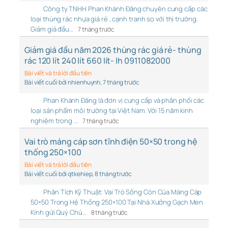
Công ty TNHH Phan Khánh Đăng chuyên cung cấp các
loại thùng rác nhựa giá rẻ , cạnh tranh so với thị trường.
Giảm giá đầu…
7 tháng trước
Giảm giá đầu năm 2026 thùng rác giá rẻ- thùng
rác 120 lít 240 lít 660 lít- lh 0911082000
Bài viết và trả lời đầu tiên
Bài viết cuối bởi nhienhuynh
, 7 tháng trước
Phan Khánh Đăng là đơn vị cung cấp và phân phối các
loại sản phẩm môi trường tại Việt Nam. Với 15 năm kinh
nghiệm trong …
7 tháng trước
Vai trò máng cáp sơn tĩnh điện 50×50 trong hệ
thống 250×100
Bài viết và trả lời đầu tiên
Bài viết cuối bởi qtkehiep
, 8 tháng trước
Phân Tích Kỹ Thuật: Vai Trò Sống Còn Của Máng Cáp
50×50 Trong Hệ Thống 250×100 Tại Nhà Xưởng Gạch Men
Kính gửi Quý Chủ…
8 tháng trước