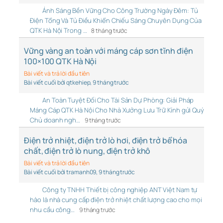
Ánh Sáng Bền Vững Cho Công Trường Ngày Đêm: Tủ
Điện Tổng Và Tủ Điều Khiển Chiếu Sáng Chuyên Dụng Của
QTK Hà Nội Trong …
8 tháng trước
Vững vàng an toàn với máng cáp sơn tĩnh điện
100×100 QTK Hà Nội
Bài viết và trả lời đầu tiên
Bài viết cuối bởi qtkehiep
, 9 tháng trước
An Toàn Tuyệt Đối Cho Tài Sản Dự Phòng: Giải Pháp
Máng Cáp QTK Hà Nội Cho Nhà Xưởng Lưu Trữ Kính gửi Quý
Chủ doanh ngh…
9 tháng trước
Điện trở nhiệt, điện trở lò hơi, điện trở bể hóa
chất, điện trở lò nung, điện trở khô
Bài viết và trả lời đầu tiên
Bài viết cuối bởi tramanh09
, 9 tháng trước
Công ty TNHH Thiết bị công nghiệp ANT Việt Nam tự
hào là nhà cung cấp điện trở nhiệt chất lượng cao cho mọi
nhu cầu công…
9 tháng trước