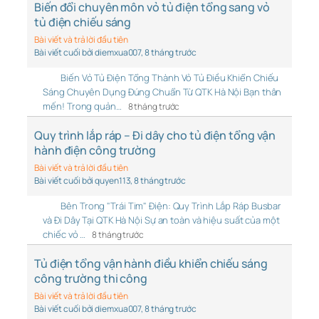
Biến đổi chuyên môn vỏ tủ điện tổng sang vỏ
tủ điện chiếu sáng
Bài viết và trả lời đầu tiên
Bài viết cuối bởi diemxua007
, 8 tháng trước
Biến Vỏ Tủ Điện Tổng Thành Vỏ Tủ Điều Khiển Chiếu
Sáng Chuyên Dụng Đúng Chuẩn Từ QTK Hà Nội Bạn thân
mến! Trong quản…
8 tháng trước
Quy trình lắp ráp – Đi dây cho tủ điện tổng vận
hành điện công trường
Bài viết và trả lời đầu tiên
Bài viết cuối bởi quyen113
, 8 tháng trước
Bên Trong "Trái Tim" Điện: Quy Trình Lắp Ráp Busbar
và Đi Dây Tại QTK Hà Nội Sự an toàn và hiệu suất của một
chiếc vỏ …
8 tháng trước
Tủ điện tổng vận hành điều khiển chiếu sáng
công trường thi công
Bài viết và trả lời đầu tiên
Bài viết cuối bởi diemxua007
, 8 tháng trước