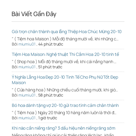
Bài Viết Gần Đây
Gói trọn chân thành qua lẵng Thiệp Hoa Chúc Mừng 20-10
" ( Tiệm hoa Maison ) Mỗi độ tháng mười về, khi những c…
Bởi
miumiu01
,
44 phút trước
Tiệm Hoa Maison: Nghệ thuật Thi Cắm Hoa 20-10 tinh tế
" ( Shop hoa ) Mỗi độ tháng mười về, khi cái nắng hanh …
Bởi
miumiu01
,
51 phút trước
Ý Nghĩa Lẵng Hoa Đẹp 20-10 Tinh Tế Cho Phụ Nữ Tốt Đẹp
Maison
" ( Cửa hàng hoa ) Những chiều cuối tháng mười, khi gió…
Bởi
miumiu01
,
58 phút trước
Bó hoa dành tặng vợ 20-10 gửi trao tình cảm chân thành
" ( Tiệm hoa ) Ngày 20 tháng 10 hàng năm luôn là thời đ…
Bởi
miumiu01
,
1 giờ trước
Khi nào cần niềng răng? 3 dấu hiệu nên niềng răng sớm
Niềng răng không chỉ giúp cải thiện răng lệch lạc, khấp…