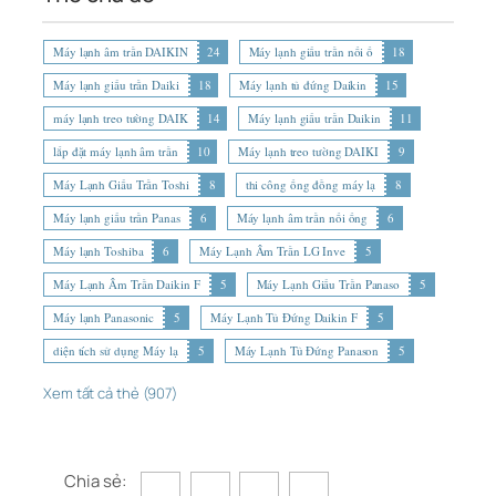
Máy lạnh âm trần DAIKIN
24
Máy lạnh giấu trần nối ố
18
Máy lạnh giấu trần Daiki
18
Máy lạnh tủ đứng Daikin
15
máy lạnh treo tường DAIK
14
Máy lạnh giấu trần Daikin
11
lắp đặt máy lạnh âm trần
10
Máy lạnh treo tường DAIKI
9
Máy Lạnh Giấu Trần Toshi
8
thi công ống đồng máy lạ
8
Máy lạnh giấu trần Panas
6
Máy lạnh âm trần nối ống
6
Máy lạnh Toshiba
6
Máy Lạnh Âm Trần LG Inve
5
Máy Lạnh Âm Trần Daikin F
5
Máy Lạnh Giấu Trần Panaso
5
Máy lạnh Panasonic
5
Máy Lạnh Tủ Đứng Daikin F
5
diện tích sử dụng Máy lạ
5
Máy Lạnh Tủ Đứng Panason
5
Xem tất cả thẻ (907)
Chia sẻ: