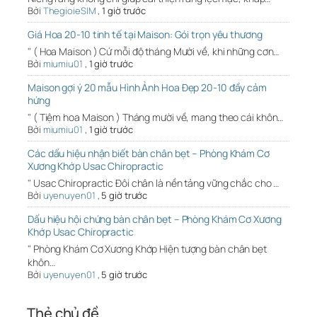
Bởi
ThegioieSIM
,
1 giờ trước
Giá Hoa 20-10 tinh tế tại Maison: Gói trọn yêu thương
" ( Hoa Maison ) Cứ mỗi độ tháng Mười về, khi những cơn…
Bởi
miumiu01
,
1 giờ trước
Maison gợi ý 20 mẫu Hình Ảnh Hoa Đẹp 20-10 đầy cảm
hứng
" ( Tiệm hoa Maison ) Tháng mười về, mang theo cái khôn…
Bởi
miumiu01
,
1 giờ trước
Các dấu hiệu nhận biết bàn chân bẹt – Phòng Khám Cơ
Xương Khớp Usac Chiropractic
" Usac Chiropractic Đôi chân là nền tảng vững chắc cho …
Bởi
uyenuyen01
,
5 giờ trước
Dấu hiệu hội chứng bàn chân bẹt – Phòng Khám Cơ Xương
Khớp Usac Chiropractic
" Phòng Khám Cơ Xương Khớp Hiện tượng bàn chân bẹt
khôn…
Bởi
uyenuyen01
,
5 giờ trước
Thẻ chủ đề