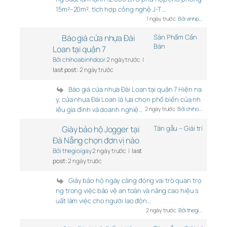
15m²–20m², tích hợp công nghệ J-T…
1 ngày trước
Bởi vinhp…
Báo giá cửa nhựa Đài
Sản Phẩm Cần
Bán
Loan tại quận 7
Bởi chihoabinhdoor
2 ngày trước |
last post:
2 ngày trước
Báo giá cửa nhựa Đài Loan tại quận 7 Hiện na
y, cửa nhựa Đài Loan là lựa chọn phổ biến của nh
iều gia đình và doanh nghiệ…
2 ngày trước
Bởi chiho…
Giày bảo hộ Jogger tại
Tán gẫu – Giải trí
Đà Nẵng chọn đơn vị nào
Bởi thegioigay
2 ngày trước |
last
post:
2 ngày trước
Giày bảo hộ ngày càng đóng vai trò quan trọ
ng trong việc bảo vệ an toàn và nâng cao hiệu s
uất làm việc cho người lao độn…
2 ngày trước
Bởi thegi…