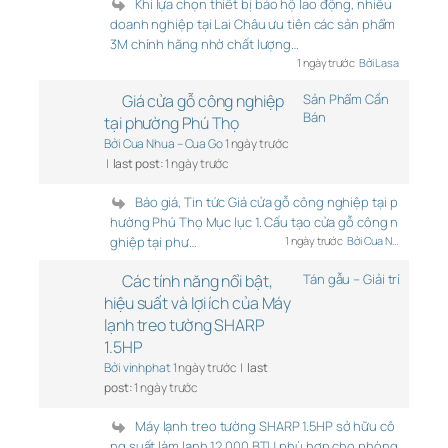
Khi lựa chọn thiết bị bảo hộ lao động, nhiều
doanh nghiệp tại Lai Châu ưu tiên các sản phẩm
3M chính hãng nhờ chất lượng…
1 ngày trước
Bởi Lasa
Giá cửa gỗ công nghiệp
Sản Phẩm Cần
Bán
tại phường Phú Thọ
Bởi Cua Nhua – Cua Go
1 ngày trước
|
last post:
1 ngày trước
Báo giá, Tin tức Giá cửa gỗ công nghiệp tại p
hường Phú Thọ Mục lục 1. Cấu tạo cửa gỗ công n
ghiệp tại phư…
1 ngày trước
Bởi Cua N…
Các tính năng nổi bật,
Tán gẫu – Giải trí
hiệu suất và lợi ích của Máy
lạnh treo tường SHARP
1.5HP
Bởi vinhphat
1 ngày trước |
last
post:
1 ngày trước
Máy lạnh treo tường SHARP 1.5HP sở hữu cô
ng suất làm lạnh 12.000 BTU phù hợp cho phòng