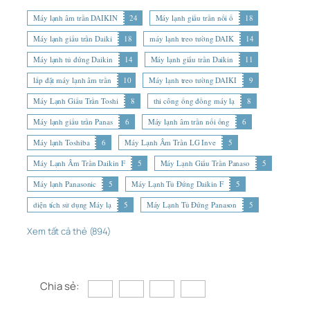
Máy lạnh âm trần DAIKIN
24
Máy lạnh giấu trần nối ố
18
Máy lạnh giấu trần Daiki
18
máy lạnh treo tường DAIK
14
Máy lạnh tủ đứng Daikin
14
Máy lạnh giấu trần Daikin
11
lắp đặt máy lạnh âm trần
10
Máy lạnh treo tường DAIKI
9
Máy Lạnh Giấu Trần Toshi
8
thi công ống đồng máy lạ
8
Máy lạnh giấu trần Panas
6
Máy lạnh âm trần nối ống
6
Máy lạnh Toshiba
6
Máy Lạnh Âm Trần LG Inve
5
Máy Lạnh Âm Trần Daikin F
5
Máy Lạnh Giấu Trần Panaso
5
Máy lạnh Panasonic
5
Máy Lạnh Tủ Đứng Daikin F
5
diện tích sử dụng Máy lạ
5
Máy Lạnh Tủ Đứng Panason
5
Xem tất cả thẻ (894)
Chia sẻ: