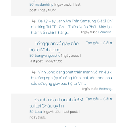
Bởi maylanhtnp
1 ngày trước |
last
post:
1 ngày trước
Đại Lý Máy Lạnh Âm Trần Samsung Giá Sỉ Chí
nh Hãng Tại TP.HCM – Thiên Ngân Phát Máy lạn
h âm trần chính hãng…
1 ngày trước
Bởi mayla…
Tổng quan về giày bảo
Tán gẫu – Giải trí
hộ tại Vĩnh Long
Bởi trangvangbaoho
1 ngày trước |
last post:
1 ngày trước
Vĩnh Long đang phát triển mạnh với nhiều k
hu công nghiệp và công trình mới, kéo theo nhu
cầu sử dụng giày bảo hộ tại Vĩn…
1 ngày trước
Bởi trang…
Địa chỉ nhà phân phối 3M
Tán gẫu – Giải trí
tại Lai Châu uy tín
Bởi Lasa
1 ngày trước |
last post:
1
ngày trước