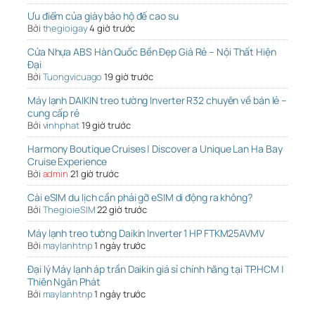
Ưu điểm của giày bảo hộ đế cao su
Bởi
thegioigay
4 giờ trước
Cửa Nhựa ABS Hàn Quốc Bền Đẹp Giá Rẻ – Nội Thất Hiện
Đại
Bởi
Tuongvicuago
19 giờ trước
Máy lạnh DAIKIN treo tường Inverter R32 chuyên về bán lẻ –
cung cấp rẻ
Bởi
vinhphat
19 giờ trước
Harmony Boutique Cruises | Discover a Unique Lan Ha Bay
Cruise Experience
Bởi
admin
21 giờ trước
Cài eSIM du lịch cần phải gỡ eSIM di động ra không?
Bởi
ThegioieSIM
22 giờ trước
Máy lạnh treo tường Daikin Inverter 1 HP FTKM25AVMV
Bởi
maylanhtnp
1 ngày trước
Đại lý Máy lạnh áp trần Daikin giá sỉ chính hãng tại TP.HCM |
Thiên Ngân Phát
Bởi
maylanhtnp
1 ngày trước