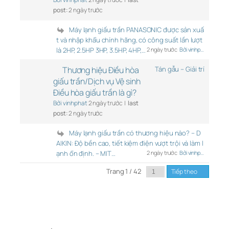
post:
2 ngày trước
Máy lạnh giấu trần PANASONIC được sản xuấ
t và nhập khẩu chính hãng, có công suất lần lượt
là 2HP, 2.5HP 3HP, 3.5HP, 4HP,…
2 ngày trước
Bởi vinhp…
Thương hiệu Điều hòa
Tán gẫu – Giải trí
giấu trần/Dịch vụ Vệ sinh
Điều hòa giấu trần là gì?
Bởi vinhphat
2 ngày trước |
last
post:
2 ngày trước
Máy lạnh giấu trần có thương hiệu nào? – D
AIKIN: Độ bền cao, tiết kiệm điện vượt trội và làm l
ạnh ổn định. – MIT…
2 ngày trước
Bởi vinhp…
Trang 1 / 42
Tiếp theo