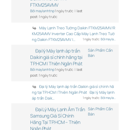
FTKM25AVMV
Bởi maylanhtnp
1 ngày trước |
last
post:
1 ngày trước
Máy Lạnh Treo Tường Daikin FTKM25AVMV/R
KM25AVMV Inverter Cao Cấp Máy Lạnh Treo Tườ
ng Daikin FTKM25AVMV I…
1 ngày trước
Bởi mayla…
Đại lý Máy lạnh áp trần
Sản Phẩm Cần
Bán
Daikin giá sỉ chính hãng tại
TP.HCM | Thiên Ngân Phát
Bởi maylanhtnp
1 ngày trước |
last
post:
1 ngày trước
Đại lý Máy lạnh áp trần Daikin giá sỉ chính hã
ng tại TP.HCM | Thiên Ngân Phát Đại lý Máy lạnh
áp trần Daik…
1 ngày trước
Bởi mayla…
Đại Lý Máy Lạnh Âm Trần
Sản Phẩm Cần
Bán
Samsung Giá Sỉ Chính
Hãng Tại TP.HCM – Thiên
Ngân Phát