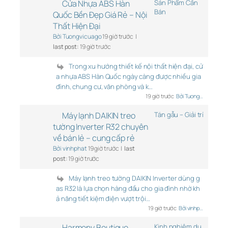
Cửa Nhựa ABS Hàn
Sản Phẩm Cần
Bán
Quốc Bền Đẹp Giá Rẻ – Nội
Thất Hiện Đại
Bởi Tuongvicuago
19 giờ trước |
last post:
19 giờ trước
Trong xu hướng thiết kế nội thất hiện đại, cử
a nhựa ABS Hàn Quốc ngày càng được nhiều gia
đình, chung cư, văn phòng và k…
19 giờ trước
Bởi Tuong…
Máy lạnh DAIKIN treo
Tán gẫu – Giải trí
tường Inverter R32 chuyên
về bán lẻ – cung cấp rẻ
Bởi vinhphat
19 giờ trước |
last
post:
19 giờ trước
Máy lạnh treo tường DAIKIN Inverter dùng g
as R32 là lựa chọn hàng đầu cho gia đình nhờ kh
ả năng tiết kiệm điện vượt trội…
19 giờ trước
Bởi vinhp…
Harmony Boutique
Kinh nghiệm du