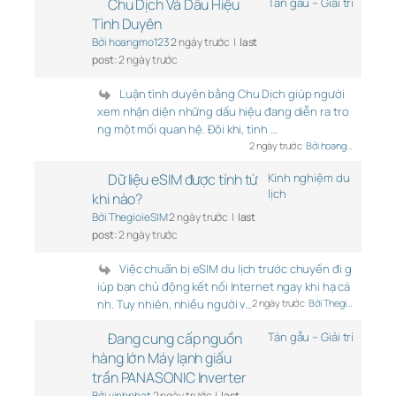
Chu Dịch Và Dấu Hiệu
Tán gẫu – Giải trí
Tình Duyên
Bởi hoangmo123
2 ngày trước |
last
post:
2 ngày trước
Luận tình duyên bằng Chu Dịch giúp người
xem nhận diện những dấu hiệu đang diễn ra tro
ng một mối quan hệ. Đôi khi, tình …
2 ngày trước
Bởi hoang…
Dữ liệu eSIM được tính từ
Kinh nghiệm du
lịch
khi nào?
Bởi ThegioieSIM
2 ngày trước |
last
post:
2 ngày trước
Việc chuẩn bị eSIM du lịch trước chuyến đi g
iúp bạn chủ động kết nối Internet ngay khi hạ cá
nh. Tuy nhiên, nhiều người v…
2 ngày trước
Bởi Thegi…
Đang cung cấp nguồn
Tán gẫu – Giải trí
hàng lớn Máy lạnh giấu
trần PANASONIC Inverter
Bởi vinhphat
2 ngày trước |
last