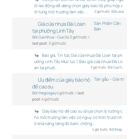
ời lao động dễ dàng chọn giày bảo hộ phù hợp v
ới từng môi trường làm việc….
2 giờ trước
Bởi Lasa
Giá cửa nhựa Đài Loan
Sản Phẩm Cần
Bán
tại phường Linh Tây
Bởi Cua Nhua – Cua Go
3 giờ trước |
last post:
3 giờ trước
Báo giá, Tin tức Giá cửa nhựa Đài Loan tại ph
ường Linh Tây Mục lục 1. Báo giá cửa nhựa Đài Lo
an tại phườ…
3 giờ trước
Bởi Cua N…
Ưu điểm của giày bảo hộ
Tán gẫu – Giải trí
đế cao su
Bởi thegioigay
4 giờ trước |
last
post:
4 giờ trước
Giày bảo hộ đế cao su là lựa chọn lý tưởng c
ho môi trường làm việc có nguy cơ trơn trượt nh
ờ khả năng tăng độ bám, chống…
4 giờ trước
Bởi thegi…