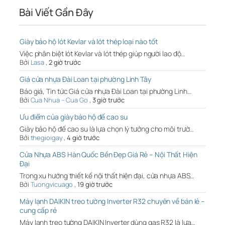
Bài Viết Gần Đây
Giày bảo hộ lót Kevlar và lót thép loại nào tốt
Việc phân biệt lót Kevlar và lót thép giúp người lao độ…
Bởi
Lasa
,
2 giờ trước
Giá cửa nhựa Đài Loan tại phường Linh Tây
Báo giá, Tin tức Giá cửa nhựa Đài Loan tại phường Linh…
Bởi
Cua Nhua – Cua Go
,
3 giờ trước
Ưu điểm của giày bảo hộ đế cao su
Giày bảo hộ đế cao su là lựa chọn lý tưởng cho môi trườ…
Bởi
thegioigay
,
4 giờ trước
Cửa Nhựa ABS Hàn Quốc Bền Đẹp Giá Rẻ – Nội Thất Hiện
Đại
Trong xu hướng thiết kế nội thất hiện đại, cửa nhựa ABS…
Bởi
Tuongvicuago
,
19 giờ trước
Máy lạnh DAIKIN treo tường Inverter R32 chuyên về bán lẻ –
cung cấp rẻ
Máy lạnh treo tường DAIKIN Inverter dùng gas R32 là lựa…