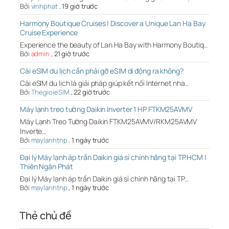
Bởi
vinhphat
,
19 giờ trước
Harmony Boutique Cruises | Discover a Unique Lan Ha Bay
Cruise Experience
Experience the beauty of Lan Ha Bay with Harmony Boutiq…
Bởi
admin
,
21 giờ trước
Cài eSIM du lịch cần phải gỡ eSIM di động ra không?
Cài eSIM du lịch là giải pháp giúp kết nối Internet nha…
Bởi
ThegioieSIM
,
22 giờ trước
Máy lạnh treo tường Daikin Inverter 1 HP FTKM25AVMV
Máy Lạnh Treo Tường Daikin FTKM25AVMV/RKM25AVMV
Inverte…
Bởi
maylanhtnp
,
1 ngày trước
Đại lý Máy lạnh áp trần Daikin giá sỉ chính hãng tại TP.HCM |
Thiên Ngân Phát
Đại lý Máy lạnh áp trần Daikin giá sỉ chính hãng tại TP…
Bởi
maylanhtnp
,
1 ngày trước
Thẻ chủ đề