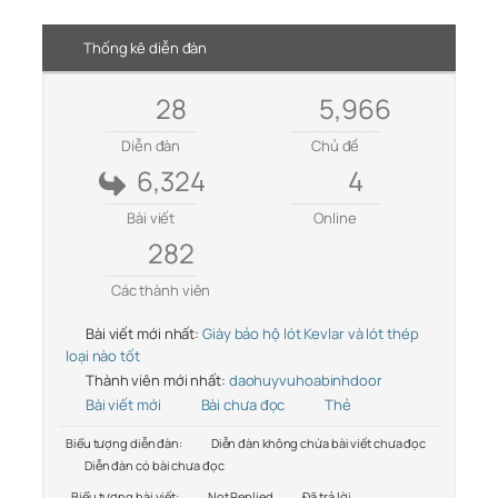
Thống kê diễn đàn
28
5,966
Diễn đàn
Chủ đề
6,324
4
Bài viết
Online
282
Các thành viên
Bài viết mới nhất:
Giày bảo hộ lót Kevlar và lót thép
loại nào tốt
Thành viên mới nhất:
daohuyvuhoabinhdoor
Bài viết mới
Bài chưa đọc
Thẻ
Biểu tượng diễn đàn:
Diễn đàn không chứa bài viết chưa đọc
Diễn đàn có bài chưa đọc
Biểu tượng bài viết:
Not Replied
Đã trả lời