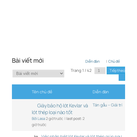
Bài viết mới
Diễn đàn
|
Chủ đề
Trang 1 / 42
Tên chủ đề
Diễn đàn
Giày bảo hộ lót Kevlar và
Tán gẫu – Giải trí
lót thép loại nào tốt
Bởi Lasa
2 giờ trước |
last post:
2
giờ trước
Việc phân biệt lót Kevlar và lót thép giúp ngư