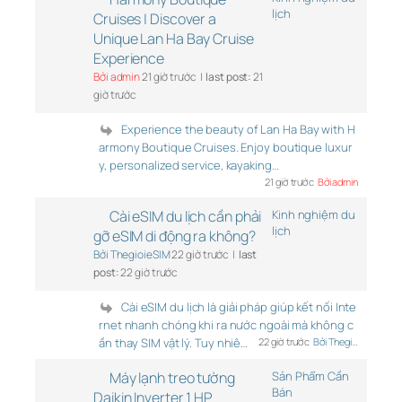
lịch
Cruises | Discover a
Unique Lan Ha Bay Cruise
Experience
Bởi admin
21 giờ trước |
last post:
21
giờ trước
Experience the beauty of Lan Ha Bay with H
armony Boutique Cruises. Enjoy boutique luxur
y, personalized service, kayaking…
21 giờ trước
Bởi admin
Cài eSIM du lịch cần phải
Kinh nghiệm du
lịch
gỡ eSIM di động ra không?
Bởi ThegioieSIM
22 giờ trước |
last
post:
22 giờ trước
Cài eSIM du lịch là giải pháp giúp kết nối Inte
rnet nhanh chóng khi ra nước ngoài mà không c
ần thay SIM vật lý. Tuy nhiê…
22 giờ trước
Bởi Thegi…
Máy lạnh treo tường
Sản Phẩm Cần
Bán
Daikin Inverter 1 HP