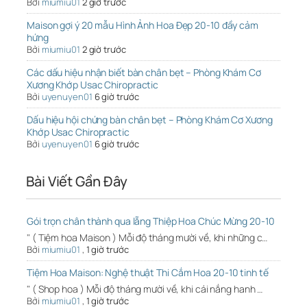
Bởi
miumiu01
2 giờ trước
Maison gợi ý 20 mẫu Hình Ảnh Hoa Đẹp 20-10 đầy cảm
hứng
Bởi
miumiu01
2 giờ trước
Các dấu hiệu nhận biết bàn chân bẹt – Phòng Khám Cơ
Xương Khớp Usac Chiropractic
Bởi
uyenuyen01
6 giờ trước
Dấu hiệu hội chứng bàn chân bẹt – Phòng Khám Cơ Xương
Khớp Usac Chiropractic
Bởi
uyenuyen01
6 giờ trước
Bài Viết Gần Đây
Gói trọn chân thành qua lẵng Thiệp Hoa Chúc Mừng 20-10
" ( Tiệm hoa Maison ) Mỗi độ tháng mười về, khi những c…
Bởi
miumiu01
,
1 giờ trước
Tiệm Hoa Maison: Nghệ thuật Thi Cắm Hoa 20-10 tinh tế
" ( Shop hoa ) Mỗi độ tháng mười về, khi cái nắng hanh …
Bởi
miumiu01
,
1 giờ trước