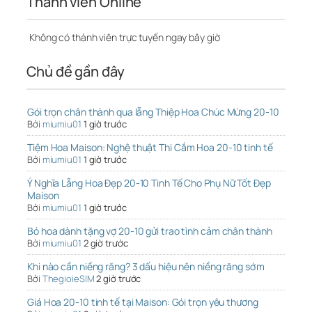
Thành viên Online
Không có thành viên trực tuyến ngay bây giờ
Chủ đề gần đây
Gói trọn chân thành qua lẵng Thiệp Hoa Chúc Mừng 20-10
Bởi
miumiu01
1 giờ trước
Tiệm Hoa Maison: Nghệ thuật Thi Cắm Hoa 20-10 tinh tế
Bởi
miumiu01
1 giờ trước
Ý Nghĩa Lẵng Hoa Đẹp 20-10 Tinh Tế Cho Phụ Nữ Tốt Đẹp
Maison
Bởi
miumiu01
1 giờ trước
Bó hoa dành tặng vợ 20-10 gửi trao tình cảm chân thành
Bởi
miumiu01
2 giờ trước
Khi nào cần niềng răng? 3 dấu hiệu nên niềng răng sớm
Bởi
ThegioieSIM
2 giờ trước
Giá Hoa 20-10 tinh tế tại Maison: Gói trọn yêu thương