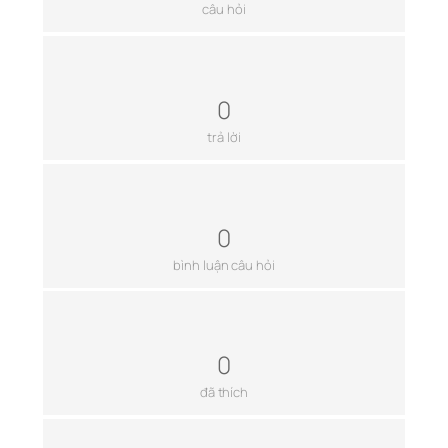
câu hỏi
0
trả lời
0
bình luận câu hỏi
0
đã thích