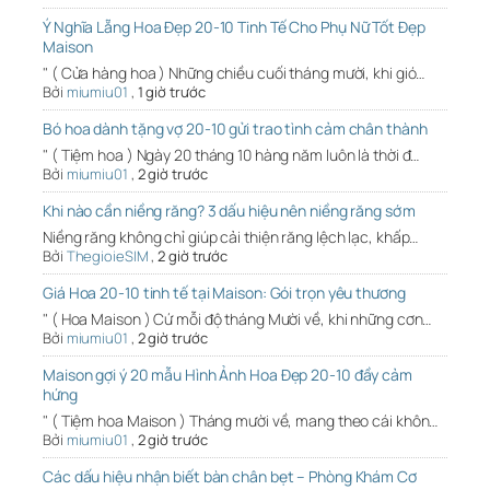
Ý Nghĩa Lẵng Hoa Đẹp 20-10 Tinh Tế Cho Phụ Nữ Tốt Đẹp
Maison
" ( Cửa hàng hoa ) Những chiều cuối tháng mười, khi gió…
Bởi
miumiu01
,
1 giờ trước
Bó hoa dành tặng vợ 20-10 gửi trao tình cảm chân thành
" ( Tiệm hoa ) Ngày 20 tháng 10 hàng năm luôn là thời đ…
Bởi
miumiu01
,
2 giờ trước
Khi nào cần niềng răng? 3 dấu hiệu nên niềng răng sớm
Niềng răng không chỉ giúp cải thiện răng lệch lạc, khấp…
Bởi
ThegioieSIM
,
2 giờ trước
Giá Hoa 20-10 tinh tế tại Maison: Gói trọn yêu thương
" ( Hoa Maison ) Cứ mỗi độ tháng Mười về, khi những cơn…
Bởi
miumiu01
,
2 giờ trước
Maison gợi ý 20 mẫu Hình Ảnh Hoa Đẹp 20-10 đầy cảm
hứng
" ( Tiệm hoa Maison ) Tháng mười về, mang theo cái khôn…
Bởi
miumiu01
,
2 giờ trước
Các dấu hiệu nhận biết bàn chân bẹt – Phòng Khám Cơ