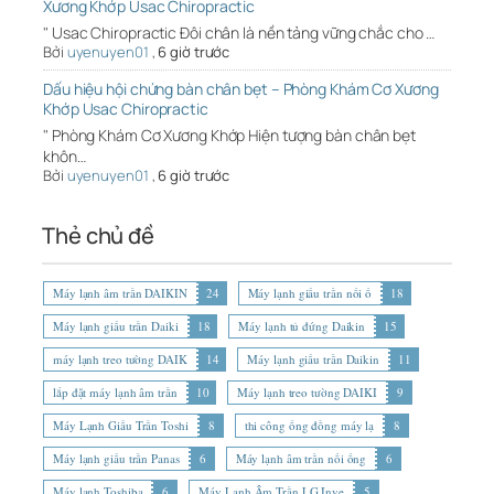
Xương Khớp Usac Chiropractic
" Usac Chiropractic Đôi chân là nền tảng vững chắc cho …
Bởi
uyenuyen01
,
6 giờ trước
Dấu hiệu hội chứng bàn chân bẹt – Phòng Khám Cơ Xương
Khớp Usac Chiropractic
" Phòng Khám Cơ Xương Khớp Hiện tượng bàn chân bẹt
khôn…
Bởi
uyenuyen01
,
6 giờ trước
Thẻ chủ đề
Máy lạnh âm trần DAIKIN
24
Máy lạnh giấu trần nối ố
18
Máy lạnh giấu trần Daiki
18
Máy lạnh tủ đứng Daikin
15
máy lạnh treo tường DAIK
14
Máy lạnh giấu trần Daikin
11
lắp đặt máy lạnh âm trần
10
Máy lạnh treo tường DAIKI
9
Máy Lạnh Giấu Trần Toshi
8
thi công ống đồng máy lạ
8
Máy lạnh giấu trần Panas
6
Máy lạnh âm trần nối ống
6
Máy lạnh Toshiba
6
Máy Lạnh Âm Trần LG Inve
5