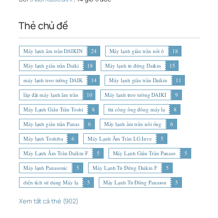
Thẻ chủ đề
Máy lạnh âm trần DAIKIN
24
Máy lạnh giấu trần nối ố
18
Máy lạnh giấu trần Daiki
18
Máy lạnh tủ đứng Daikin
15
máy lạnh treo tường DAIK
14
Máy lạnh giấu trần Daikin
11
lắp đặt máy lạnh âm trần
10
Máy lạnh treo tường DAIKI
9
Máy Lạnh Giấu Trần Toshi
8
thi công ống đồng máy lạ
8
Máy lạnh giấu trần Panas
6
Máy lạnh âm trần nối ống
6
Máy lạnh Toshiba
6
Máy Lạnh Âm Trần LG Inve
5
Máy Lạnh Âm Trần Daikin F
5
Máy Lạnh Giấu Trần Panaso
5
Máy lạnh Panasonic
5
Máy Lạnh Tủ Đứng Daikin F
5
diện tích sử dụng Máy lạ
5
Máy Lạnh Tủ Đứng Panason
5
Xem tất cả thẻ (902)