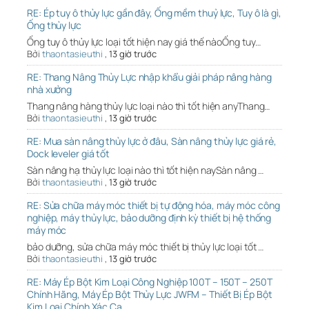
RE: Ép tuy ô thủy lực gần đây, Ống mềm thuỷ lực, Tuy ô là gì,
Ống thủy lực
Ống tuy ô thủy lực loại tốt hiện nay giá thế nàoỐng tuy…
Bởi
thaontasieuthi
,
13 giờ trước
RE: Thang Nâng Thủy Lực nhập khẩu giải pháp nâng hàng
nhà xưởng
Thang nâng hàng thủy lực loại nào thì tốt hiện anyThang…
Bởi
thaontasieuthi
,
13 giờ trước
RE: Mua sàn nâng thủy lực ở đâu, Sàn nâng thủy lực giá rẻ,
Dock leveler giá tốt
Sàn nâng hạ thủy lực loại nào thì tốt hiện naySàn nâng …
Bởi
thaontasieuthi
,
13 giờ trước
RE: Sửa chữa máy móc thiết bị tự động hóa, máy móc công
nghiệp, máy thủy lực, bảo dưỡng định kỳ thiết bị hệ thống
máy móc
bảo dưỡng, sửa chữa máy móc thiết bị thủy lực loại tốt …
Bởi
thaontasieuthi
,
13 giờ trước
RE: Máy Ép Bột Kim Loại Công Nghiệp 100T – 150T – 250T
Chính Hãng, Máy Ép Bột Thủy Lực JWFM – Thiết Bị Ép Bột
Kim Loại Chính Xác Ca