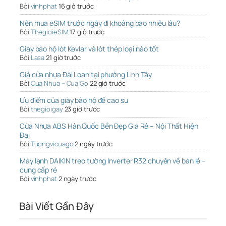
Bởi
vinhphat
16 giờ trước
Nên mua eSIM trước ngày đi khoảng bao nhiêu lâu?
Bởi
ThegioieSIM
17 giờ trước
Giày bảo hộ lót Kevlar và lót thép loại nào tốt
Bởi
Lasa
21 giờ trước
Giá cửa nhựa Đài Loan tại phường Linh Tây
Bởi
Cua Nhua – Cua Go
22 giờ trước
Ưu điểm của giày bảo hộ đế cao su
Bởi
thegioigay
23 giờ trước
Cửa Nhựa ABS Hàn Quốc Bền Đẹp Giá Rẻ – Nội Thất Hiện
Đại
Bởi
Tuongvicuago
2 ngày trước
Máy lạnh DAIKIN treo tường Inverter R32 chuyên về bán lẻ –
cung cấp rẻ
Bởi
vinhphat
2 ngày trước
Bài Viết Gần Đây