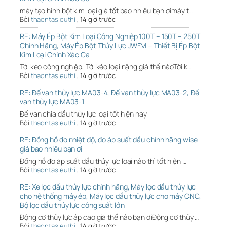
máy tạo hình bột kim loại giá tốt bao nhiêu bạn ơimáy t…
Bởi
thaontasieuthi
,
14 giờ trước
RE: Máy Ép Bột Kim Loại Công Nghiệp 100T – 150T – 250T
Chính Hãng, Máy Ép Bột Thủy Lực JWFM – Thiết Bị Ép Bột
Kim Loại Chính Xác Ca
Tời kéo công nghiệp, Tới kéo loại nặng giá thế nàoTời k…
Bởi
thaontasieuthi
,
14 giờ trước
RE: Đế van thủy lực MA03-4, Đế van thủy lực MA03-2, Đế
van thủy lực MA03-1
Đế van chia dầu thủy lực loại tốt hiện nay
Bởi
thaontasieuthi
,
14 giờ trước
RE: Đồng hồ đo nhiệt độ, đo áp suất dầu chính hãng wise
giá bao nhiêu bạn ơi
Đồng hồ đo áp suất dầu thủy lực loại nào thì tốt hiện …
Bởi
thaontasieuthi
,
14 giờ trước
RE: Xe lọc dầu thủy lực chính hãng, Máy lọc dầu thủy lực
cho hệ thống máy ép, Máy lọc dầu thủy lực cho máy CNC,
Bộ lọc dầu thủy lực công suất lớn
Động cơ thủy lực áp cao giá thế nào bạn ơiĐộng cơ thủy …
Bởi
thaontasieuthi
,
14 giờ trước