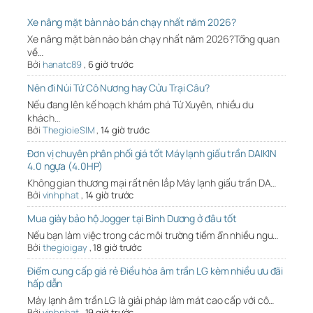
Xe nâng mặt bàn nào bán chạy nhất năm 2026?
Xe nâng mặt bàn nào bán chạy nhất năm 2026?Tổng quan
về…
Bởi
hanatc89
,
6 giờ trước
Nên đi Núi Tứ Cô Nương hay Cửu Trại Câu?
Nếu đang lên kế hoạch khám phá Tứ Xuyên, nhiều du
khách…
Bởi
ThegioieSIM
,
14 giờ trước
Đơn vị chuyên phân phối giá tốt Máy lạnh giấu trần DAIKIN
4.0 ngựa (4.0HP)
Không gian thương mại rất nên lắp Máy lạnh giấu trần DA…
Bởi
vinhphat
,
14 giờ trước
Mua giày bảo hộ Jogger tại Bình Dương ở đâu tốt
Nếu bạn làm việc trong các môi trường tiềm ẩn nhiều ngu…
Bởi
thegioigay
,
18 giờ trước
Điểm cung cấp giá rẻ Điều hòa âm trần LG kèm nhiều ưu đãi
hấp dẫn
Máy lạnh âm trần LG là giải pháp làm mát cao cấp với cô…
Bởi
vinhphat
,
19 giờ trước