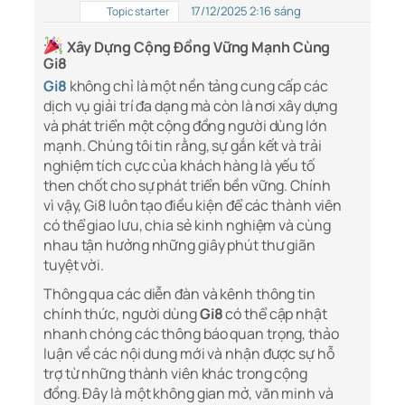
17/12/2025 2:16 sáng
Topic starter
Xây Dựng Cộng Đồng Vững Mạnh Cùng
Gi8
Gi8
không chỉ là một nền tảng cung cấp các
dịch vụ giải trí đa dạng mà còn là nơi xây dựng
và phát triển một cộng đồng người dùng lớn
mạnh. Chúng tôi tin rằng, sự gắn kết và trải
nghiệm tích cực của khách hàng là yếu tố
then chốt cho sự phát triển bền vững. Chính
vì vậy, Gi8 luôn tạo điều kiện để các thành viên
có thể giao lưu, chia sẻ kinh nghiệm và cùng
nhau tận hưởng những giây phút thư giãn
tuyệt vời.
Thông qua các diễn đàn và kênh thông tin
chính thức, người dùng
Gi8
có thể cập nhật
nhanh chóng các thông báo quan trọng, thảo
luận về các nội dung mới và nhận được sự hỗ
trợ từ những thành viên khác trong cộng
đồng. Đây là một không gian mở, văn minh và