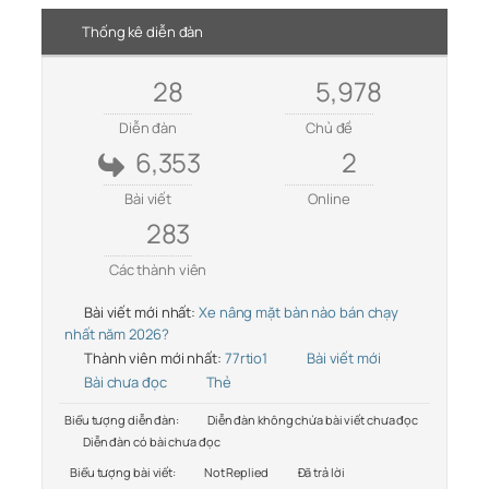
Thống kê diễn đàn
28
5,978
Diễn đàn
Chủ đề
6,353
2
Bài viết
Online
283
Các thành viên
Bài viết mới nhất:
Xe nâng mặt bàn nào bán chạy
nhất năm 2026?
Thành viên mới nhất:
77rtio1
Bài viết mới
Bài chưa đọc
Thẻ
Biểu tượng diễn đàn:
Diễn đàn không chứa bài viết chưa đọc
Diễn đàn có bài chưa đọc
Biểu tượng bài viết:
Not Replied
Đã trả lời