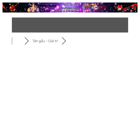
Chuyển
đến
phần
nội
dung
Tán gẫu – Giải trí