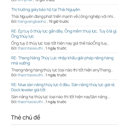
Thị trường giày bảo hộ tại Thái Nguyên
Thái Nguyên đang phát triển mạnh về công nghiệp với nhi…
Bởi
trangvangbaoho
,
19 giờ trước
RE: Ép tuy ô thủy lực gần đây, Ống mềm thuỷ lực, Tuy ô là gì,
Ống thủy lực
Ống tuy ô thủy lực loại tốt hiện nay giá thế nàoỐng tuy…
Bởi
thaontasieuthi
,
1 ngày trước
RE: Thang Nâng Thủy Lực nhập khẩu giải pháp nâng hàng
nhà xưởng
Thang nâng hàng thủy lực loại nào thì tốt hiện anyThang…
Bởi
thaontasieuthi
,
1 ngày trước
RE: Mua sàn nâng thủy lực ở đâu, Sàn nâng thủy lực giá rẻ,
Dock leveler giá tốt
Sàn nâng hạ thủy lực loại nào thì tốt hiện naySàn nâng …
Bởi
thaontasieuthi
,
1 ngày trước
Thẻ chủ đề