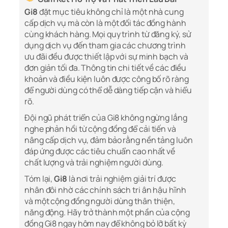
Gi8
đặt mục tiêu không chỉ là một nhà cung
cấp dịch vụ mà còn là một đối tác đồng hành
cùng khách hàng. Mọi quy trình từ đăng ký, sử
dụng dịch vụ đến tham gia các chương trình
ưu đãi đều được thiết lập với sự minh bạch và
đơn giản tối đa. Thông tin chi tiết về các điều
khoản và điều kiện luôn được công bố rõ ràng
để người dùng có thể dễ dàng tiếp cận và hiểu
rõ.
Đội ngũ phát triển của Gi8 không ngừng lắng
nghe phản hồi từ cộng đồng để cải tiến và
nâng cấp dịch vụ, đảm bảo rằng nền tảng luôn
đáp ứng được các tiêu chuẩn cao nhất về
chất lượng và trải nghiệm người dùng.
Tóm lại,
Gi8
là nơi trải nghiệm giải trí được
nhân đôi nhờ các chính sách tri ân hậu hĩnh
và một cộng đồng người dùng thân thiện,
năng động. Hãy trở thành một phần của cộng
đồng Gi8 ngay hôm nay để không bỏ lỡ bất kỳ