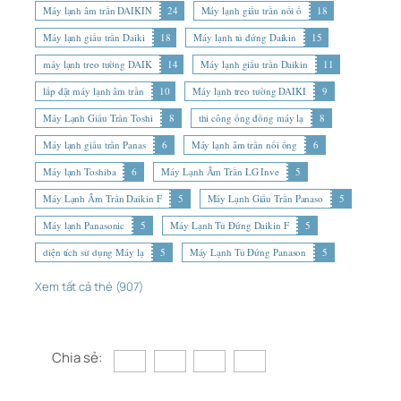
Máy lạnh âm trần DAIKIN
24
Máy lạnh giấu trần nối ố
18
Máy lạnh giấu trần Daiki
18
Máy lạnh tủ đứng Daikin
15
máy lạnh treo tường DAIK
14
Máy lạnh giấu trần Daikin
11
lắp đặt máy lạnh âm trần
10
Máy lạnh treo tường DAIKI
9
Máy Lạnh Giấu Trần Toshi
8
thi công ống đồng máy lạ
8
Máy lạnh giấu trần Panas
6
Máy lạnh âm trần nối ống
6
Máy lạnh Toshiba
6
Máy Lạnh Âm Trần LG Inve
5
Máy Lạnh Âm Trần Daikin F
5
Máy Lạnh Giấu Trần Panaso
5
Máy lạnh Panasonic
5
Máy Lạnh Tủ Đứng Daikin F
5
diện tích sử dụng Máy lạ
5
Máy Lạnh Tủ Đứng Panason
5
Xem tất cả thẻ (907)
Chia sẻ: