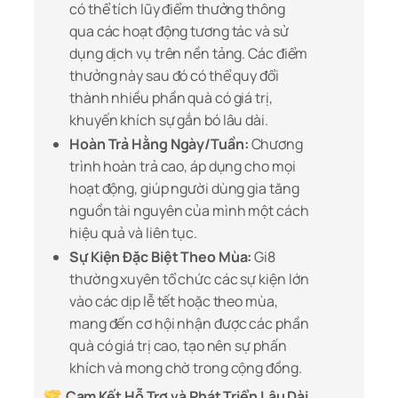
có thể tích lũy điểm thưởng thông
qua các hoạt động tương tác và sử
dụng dịch vụ trên nền tảng. Các điểm
thưởng này sau đó có thể quy đổi
thành nhiều phần quà có giá trị,
khuyến khích sự gắn bó lâu dài.
Hoàn Trả Hằng Ngày/Tuần:
Chương
trình hoàn trả cao, áp dụng cho mọi
hoạt động, giúp người dùng gia tăng
nguồn tài nguyên của mình một cách
hiệu quả và liên tục.
Sự Kiện Đặc Biệt Theo Mùa:
Gi8
thường xuyên tổ chức các sự kiện lớn
vào các dịp lễ tết hoặc theo mùa,
mang đến cơ hội nhận được các phần
quà có giá trị cao, tạo nên sự phấn
khích và mong chờ trong cộng đồng.
Cam Kết Hỗ Trợ và Phát Triển Lâu Dài