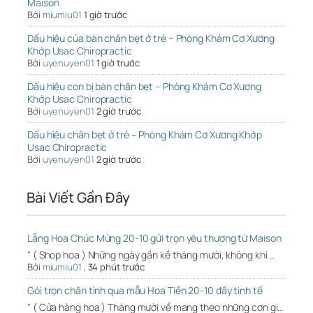
Maison
Bởi
miumiu01
1 giờ trước
Dấu hiệu của bàn chân bẹt ở trẻ – Phòng Khám Cơ Xương
Khớp Usac Chiropractic
Bởi
uyenuyen01
1 giờ trước
Dấu hiệu con bị bàn chân bẹt – Phòng Khám Cơ Xương
Khớp Usac Chiropractic
Bởi
uyenuyen01
2 giờ trước
Dấu hiệu chân bẹt ở trẻ – Phòng Khám Cơ Xương Khớp
Usac Chiropractic
Bởi
uyenuyen01
2 giờ trước
Bài Viết Gần Đây
Lẵng Hoa Chúc Mừng 20-10 gửi trọn yêu thương từ Maison
" ( Shop hoa ) Những ngày gần kề tháng mười, không khí …
Bởi
miumiu01
,
34 phút trước
Gói trọn chân tình qua mẫu Hoa Tiền 20-10 đầy tinh tế
" ( Cửa hàng hoa ) Tháng mười về mang theo những cơn gi…