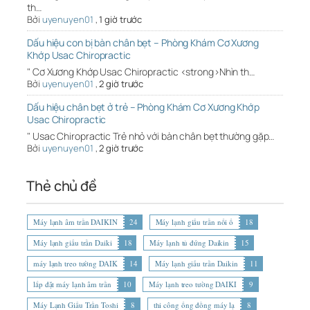
th…
Bởi
uyenuyen01
,
1 giờ trước
Dấu hiệu con bị bàn chân bẹt – Phòng Khám Cơ Xương
Khớp Usac Chiropractic
" Cơ Xương Khớp Usac Chiropractic <strong>Nhìn th…
Bởi
uyenuyen01
,
2 giờ trước
Dấu hiệu chân bẹt ở trẻ – Phòng Khám Cơ Xương Khớp
Usac Chiropractic
" Usac Chiropractic Trẻ nhỏ với bàn chân bẹt thường gặp…
Bởi
uyenuyen01
,
2 giờ trước
Thẻ chủ đề
Máy lạnh âm trần DAIKIN
24
Máy lạnh giấu trần nối ố
18
Máy lạnh giấu trần Daiki
18
Máy lạnh tủ đứng Daikin
15
máy lạnh treo tường DAIK
14
Máy lạnh giấu trần Daikin
11
lắp đặt máy lạnh âm trần
10
Máy lạnh treo tường DAIKI
9
Máy Lạnh Giấu Trần Toshi
8
thi công ống đồng máy lạ
8