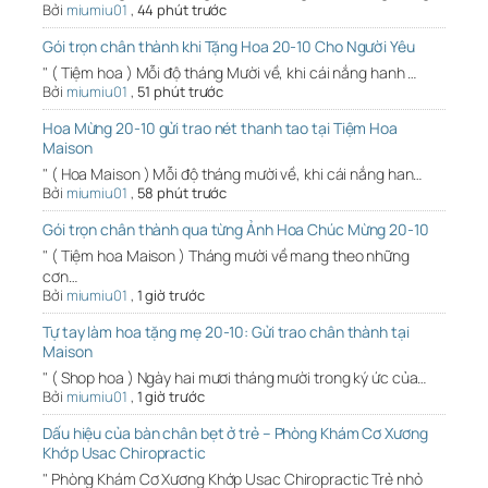
Bởi
miumiu01
,
44 phút trước
Gói trọn chân thành khi Tặng Hoa 20-10 Cho Người Yêu
" ( Tiệm hoa ) Mỗi độ tháng Mười về, khi cái nắng hanh …
Bởi
miumiu01
,
51 phút trước
Hoa Mừng 20-10 gửi trao nét thanh tao tại Tiệm Hoa
Maison
" ( Hoa Maison ) Mỗi độ tháng mười về, khi cái nắng han…
Bởi
miumiu01
,
58 phút trước
Gói trọn chân thành qua từng Ảnh Hoa Chúc Mừng 20-10
" ( Tiệm hoa Maison ) Tháng mười về mang theo những
cơn…
Bởi
miumiu01
,
1 giờ trước
Tự tay làm hoa tặng mẹ 20-10: Gửi trao chân thành tại
Maison
" ( Shop hoa ) Ngày hai mươi tháng mười trong ký ức của…
Bởi
miumiu01
,
1 giờ trước
Dấu hiệu của bàn chân bẹt ở trẻ – Phòng Khám Cơ Xương
Khớp Usac Chiropractic
" Phòng Khám Cơ Xương Khớp Usac Chiropractic Trẻ nhỏ