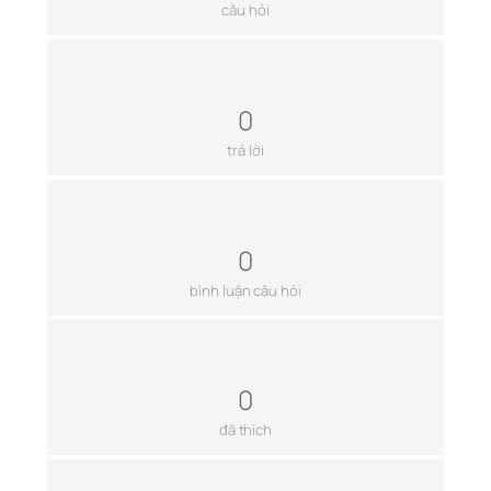
câu hỏi
0
trả lời
0
bình luận câu hỏi
0
đã thích