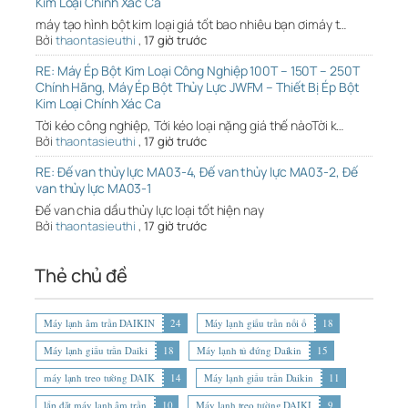
Kim Loại Chính Xác Ca
máy tạo hình bột kim loại giá tốt bao nhiêu bạn ơimáy t…
Bởi
thaontasieuthi
,
17 giờ trước
RE: Máy Ép Bột Kim Loại Công Nghiệp 100T – 150T – 250T
Chính Hãng, Máy Ép Bột Thủy Lực JWFM – Thiết Bị Ép Bột
Kim Loại Chính Xác Ca
Tời kéo công nghiệp, Tới kéo loại nặng giá thế nàoTời k…
Bởi
thaontasieuthi
,
17 giờ trước
RE: Đế van thủy lực MA03-4, Đế van thủy lực MA03-2, Đế
van thủy lực MA03-1
Đế van chia dầu thủy lực loại tốt hiện nay
Bởi
thaontasieuthi
,
17 giờ trước
Thẻ chủ đề
Máy lạnh âm trần DAIKIN
24
Máy lạnh giấu trần nối ố
18
Máy lạnh giấu trần Daiki
18
Máy lạnh tủ đứng Daikin
15
máy lạnh treo tường DAIK
14
Máy lạnh giấu trần Daikin
11
lắp đặt máy lạnh âm trần
10
Máy lạnh treo tường DAIKI
9