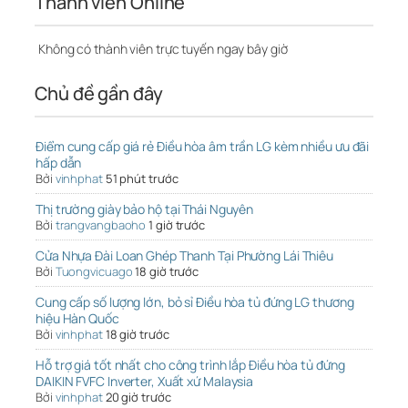
Thành viên Online
Không có thành viên trực tuyến ngay bây giờ
Chủ đề gần đây
Điểm cung cấp giá rẻ Điều hòa âm trần LG kèm nhiều ưu đãi
hấp dẫn
Bởi
vinhphat
51 phút trước
Thị trường giày bảo hộ tại Thái Nguyên
Bởi
trangvangbaoho
1 giờ trước
Cửa Nhựa Đài Loan Ghép Thanh Tại Phường Lái Thiêu
Bởi
Tuongvicuago
18 giờ trước
Cung cấp số lượng lớn, bỏ sỉ Điều hòa tủ đứng LG thương
hiệu Hàn Quốc
Bởi
vinhphat
18 giờ trước
Hỗ trợ giá tốt nhất cho công trình lắp Điều hòa tủ đứng
DAIKIN FVFC Inverter, Xuất xứ Malaysia
Bởi
vinhphat
20 giờ trước