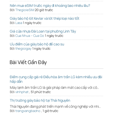
Nên mua eSIM trước ngày đi khoảng bao nhiêu lâu?
Bởi
ThegioieSIM
20 giờ trước
Giày bảo hộ lót Kevlar và lót thép loại nào tốt
Bởi
Lasa
1 ngày trước
Giá cửa nhựa Đài Loan tại phường Linh Tây
Bởi
Cua Nhua – Cua Go
1 ngày trước
Ưu điểm của giày bảo hộ đế cao su
Bởi
thegioigay
1 ngày trước
Bài Viết Gần Đây
Điểm cung cấp giá rẻ Điều hòa âm trần LG kèm nhiều ưu đãi
hấp dẫn
Máy lạnh âm trần LG là giải pháp làm mát cao cấp với cô…
Bởi
vinhphat
,
51 phút trước
Thị trường giày bảo hộ tại Thái Nguyên
Thái Nguyên đang phát triển mạnh về công nghiệp với nhi…
Bởi
trangvangbaoho
,
1 giờ trước