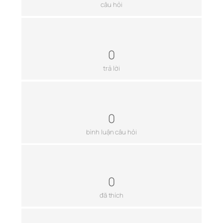
câu hỏi
0
trả lời
0
bình luận câu hỏi
0
đã thích