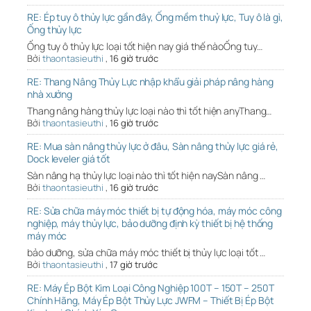
RE: Ép tuy ô thủy lực gần đây, Ống mềm thuỷ lực, Tuy ô là gì,
Ống thủy lực
Ống tuy ô thủy lực loại tốt hiện nay giá thế nàoỐng tuy…
Bởi
thaontasieuthi
,
16 giờ trước
RE: Thang Nâng Thủy Lực nhập khẩu giải pháp nâng hàng
nhà xưởng
Thang nâng hàng thủy lực loại nào thì tốt hiện anyThang…
Bởi
thaontasieuthi
,
16 giờ trước
RE: Mua sàn nâng thủy lực ở đâu, Sàn nâng thủy lực giá rẻ,
Dock leveler giá tốt
Sàn nâng hạ thủy lực loại nào thì tốt hiện naySàn nâng …
Bởi
thaontasieuthi
,
16 giờ trước
RE: Sửa chữa máy móc thiết bị tự động hóa, máy móc công
nghiệp, máy thủy lực, bảo dưỡng định kỳ thiết bị hệ thống
máy móc
bảo dưỡng, sửa chữa máy móc thiết bị thủy lực loại tốt …
Bởi
thaontasieuthi
,
17 giờ trước
RE: Máy Ép Bột Kim Loại Công Nghiệp 100T – 150T – 250T
Chính Hãng, Máy Ép Bột Thủy Lực JWFM – Thiết Bị Ép Bột