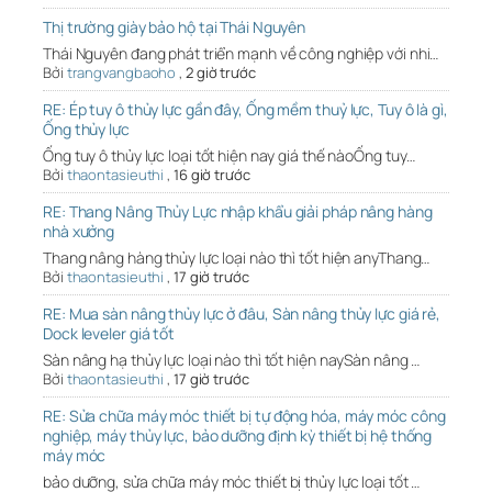
Thị trường giày bảo hộ tại Thái Nguyên
Thái Nguyên đang phát triển mạnh về công nghiệp với nhi…
Bởi
trangvangbaoho
,
2 giờ trước
RE: Ép tuy ô thủy lực gần đây, Ống mềm thuỷ lực, Tuy ô là gì,
Ống thủy lực
Ống tuy ô thủy lực loại tốt hiện nay giá thế nàoỐng tuy…
Bởi
thaontasieuthi
,
16 giờ trước
RE: Thang Nâng Thủy Lực nhập khẩu giải pháp nâng hàng
nhà xưởng
Thang nâng hàng thủy lực loại nào thì tốt hiện anyThang…
Bởi
thaontasieuthi
,
17 giờ trước
RE: Mua sàn nâng thủy lực ở đâu, Sàn nâng thủy lực giá rẻ,
Dock leveler giá tốt
Sàn nâng hạ thủy lực loại nào thì tốt hiện naySàn nâng …
Bởi
thaontasieuthi
,
17 giờ trước
RE: Sửa chữa máy móc thiết bị tự động hóa, máy móc công
nghiệp, máy thủy lực, bảo dưỡng định kỳ thiết bị hệ thống
máy móc
bảo dưỡng, sửa chữa máy móc thiết bị thủy lực loại tốt …