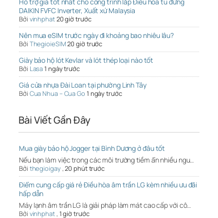
Hỗ trợ giá tốt nhất cho công trình lắp Điều hòa tủ đứng
DAIKIN FVFC Inverter, Xuất xứ Malaysia
Bởi
vinhphat
20 giờ trước
Nên mua eSIM trước ngày đi khoảng bao nhiêu lâu?
Bởi
ThegioieSIM
20 giờ trước
Giày bảo hộ lót Kevlar và lót thép loại nào tốt
Bởi
Lasa
1 ngày trước
Giá cửa nhựa Đài Loan tại phường Linh Tây
Bởi
Cua Nhua – Cua Go
1 ngày trước
Bài Viết Gần Đây
Mua giày bảo hộ Jogger tại Bình Dương ở đâu tốt
Nếu bạn làm việc trong các môi trường tiềm ẩn nhiều ngu…
Bởi
thegioigay
,
20 phút trước
Điểm cung cấp giá rẻ Điều hòa âm trần LG kèm nhiều ưu đãi
hấp dẫn
Máy lạnh âm trần LG là giải pháp làm mát cao cấp với cô…
Bởi
vinhphat
,
1 giờ trước