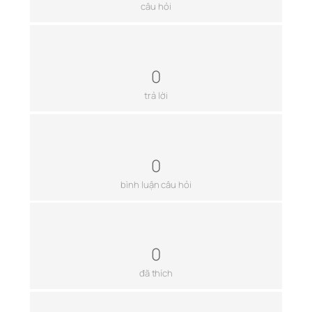
câu hỏi
0
trả lời
0
bình luận câu hỏi
0
đã thích