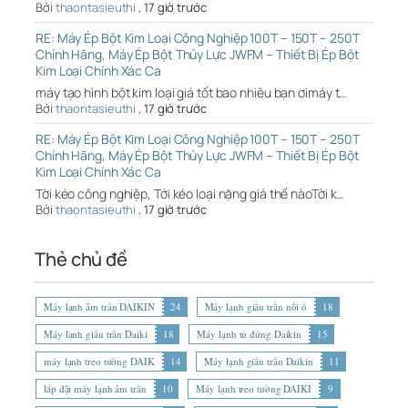
Bởi
thaontasieuthi
,
17 giờ trước
RE: Máy Ép Bột Kim Loại Công Nghiệp 100T – 150T – 250T
Chính Hãng, Máy Ép Bột Thủy Lực JWFM – Thiết Bị Ép Bột
Kim Loại Chính Xác Ca
máy tạo hình bột kim loại giá tốt bao nhiêu bạn ơimáy t…
Bởi
thaontasieuthi
,
17 giờ trước
RE: Máy Ép Bột Kim Loại Công Nghiệp 100T – 150T – 250T
Chính Hãng, Máy Ép Bột Thủy Lực JWFM – Thiết Bị Ép Bột
Kim Loại Chính Xác Ca
Tời kéo công nghiệp, Tới kéo loại nặng giá thế nàoTời k…
Bởi
thaontasieuthi
,
17 giờ trước
Thẻ chủ đề
Máy lạnh âm trần DAIKIN
24
Máy lạnh giấu trần nối ố
18
Máy lạnh giấu trần Daiki
18
Máy lạnh tủ đứng Daikin
15
máy lạnh treo tường DAIK
14
Máy lạnh giấu trần Daikin
11
lắp đặt máy lạnh âm trần
10
Máy lạnh treo tường DAIKI
9