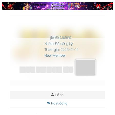
Chuyển
đến
phần
nội
dung
jl999casino
Nhóm: Đã đăng ký
Tham gia: 2026-01-12
New Member
Hồ sơ
Hoạt động