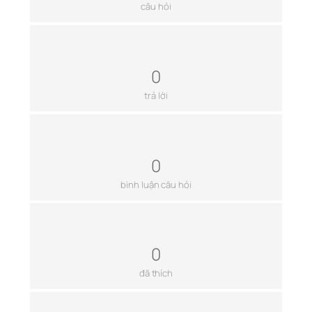
câu hỏi
0
trả lời
0
bình luận câu hỏi
0
đã thích