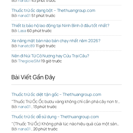
Bởi
nana01
43 phút trước
Thuốc trừ ốc dạng bột – Thethuangroup.com
Bởi
nana01
51 phút trước
Thiết bị bảo hộ lao động tại Ninh Bình ở đâu tốt nhất?
Bởi
Lasa
60 phút trước
Xe nâng mặt bàn nào bán chạy nhất năm 2026?
Bởi
hanatc89
11 giờ trước
Nên đi Núi Tứ Cô Nương hay Cửu Trại Câu?
Bởi
ThegioieSIM
19 giờ trước
Bài Viết Gần Đây
Thuốc trừ ốc diệt tận gốc – Thethuangroup.com
"Thuốc Trừ Ốc Ốc bươu vàng không chỉ cắn phá cây non tr…
Bởi
nana01
,
13 phút trước
Thuốc trừ ốc dễ sử dụng – Thethuangroup.com
"(Thuốc Trừ Ốc) Không phải lúc nào hiệu quả của một sản…
Bởi
nana01
,
20 phút trước