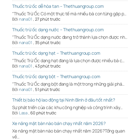
Thuốc trừ ốc dễ hòa tan – Thethuangroup.com
"Thuốc Trừ Ốc Có một thực tế mà nhiều bà con từng gặp p…
Bởi
nana01
,
27 phút trước
Thuốc trừ ốc dạng nước – Thethuangroup.com
"Thuốc Trừ Ốc dạng nước đang trở thành lựa chọn được nh…
Bởi
nana01
,
35 phút trước
Thuốc trừ ốc dạng hạt – Thethuangroup.com
"Thuốc Trừ Ốc dạng hạt đang là lựa chọn được nhiều bà c…
Bởi
nana01
,
43 phút trước
Thuốc trừ ốc dạng bột – Thethuangroup.com
"Thuốc Trừ Ốc dạng bột đang là một trong những giải phá…
Bởi
nana01
,
51 phút trước
Thiết bị bảo hộ lao động tại Ninh Bình ở đâu tốt nhất?
Sự phát triển của các khu công nghiệp và công trình xây…
Bởi
Lasa
,
60 phút trước
Xe nâng mặt bàn nào bán chạy nhất năm 2026?
Xe nâng mặt bàn nào bán chạy nhất năm 2026?Tổng quan
về…