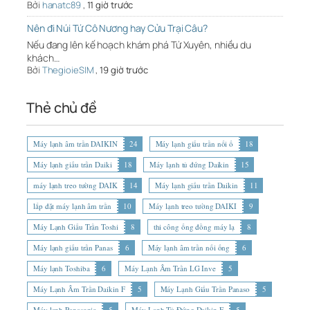
Bởi
hanatc89
,
11 giờ trước
Nên đi Núi Tứ Cô Nương hay Cửu Trại Câu?
Nếu đang lên kế hoạch khám phá Tứ Xuyên, nhiều du
khách…
Bởi
ThegioieSIM
,
19 giờ trước
Thẻ chủ đề
Máy lạnh âm trần DAIKIN
24
Máy lạnh giấu trần nối ố
18
Máy lạnh giấu trần Daiki
18
Máy lạnh tủ đứng Daikin
15
máy lạnh treo tường DAIK
14
Máy lạnh giấu trần Daikin
11
lắp đặt máy lạnh âm trần
10
Máy lạnh treo tường DAIKI
9
Máy Lạnh Giấu Trần Toshi
8
thi công ống đồng máy lạ
8
Máy lạnh giấu trần Panas
6
Máy lạnh âm trần nối ống
6
Máy lạnh Toshiba
6
Máy Lạnh Âm Trần LG Inve
5
Máy Lạnh Âm Trần Daikin F
5
Máy Lạnh Giấu Trần Panaso
5
Máy lạnh Panasonic
5
Máy Lạnh Tủ Đứng Daikin F
5