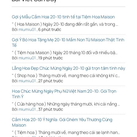
Gợi ý Mẫu Cắm Hoa 20-10 tinh tế tại Tiệm Hoa Maison
" ( Hoa Maison ) Ngày 20-10 đang đến rất gần, và trong …
Bởi
miumiu01
,
6 phút trước
Gợi Ý Bó Hoa Tặng Mẹ 20-10 Mầm Non Từ Maison Thật Tinh
Tế
" ( Tiệm hoa Maison ) Ngày 20 tháng 10 đối với nhiều bậ…
Bởi
miumiu01
,
19 phút trước
Lẵng Hoa Đẹp Chúc Mừng Ngày 20-10 gửi trọn tâm tình này
" ( Shop hoa ) Tháng mười về, mang theo cái không khí c…
Bởi
miumiu01
,
27 phút trước
Hoa Chúc Mừng Ngày Phụ Nữ Việt Nam 20-10: Gói Trọn
Tình Ý
" ( Cửa hàng hoa ) Những ngày tháng mười, khi cái nắng …
Bởi
miumiu01
,
37 phút trước
Cắm Hoa 20-10 Ý Nghĩa: Gói Ghém Yêu Thương Cùng
Maison
" ( Tiệm hoa ) Tháng mười về, mang theo cái se lạnh han…