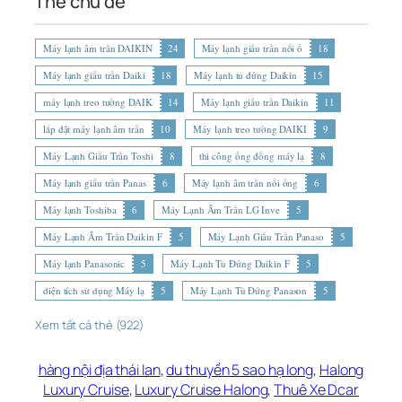
Thẻ chủ đề
Máy lạnh âm trần DAIKIN
24
Máy lạnh giấu trần nối ố
18
Máy lạnh giấu trần Daiki
18
Máy lạnh tủ đứng Daikin
15
máy lạnh treo tường DAIK
14
Máy lạnh giấu trần Daikin
11
lắp đặt máy lạnh âm trần
10
Máy lạnh treo tường DAIKI
9
Máy Lạnh Giấu Trần Toshi
8
thi công ống đồng máy lạ
8
Máy lạnh giấu trần Panas
6
Máy lạnh âm trần nối ống
6
Máy lạnh Toshiba
6
Máy Lạnh Âm Trần LG Inve
5
Máy Lạnh Âm Trần Daikin F
5
Máy Lạnh Giấu Trần Panaso
5
Máy lạnh Panasonic
5
Máy Lạnh Tủ Đứng Daikin F
5
diện tích sử dụng Máy lạ
5
Máy Lạnh Tủ Đứng Panason
5
Xem tất cả thẻ (922)
hàng nội địa thái lan
,
du thuyền 5 sao hạ long
,
Halong
Luxury Cruise
,
Luxury Cruise Halong
,
Thuê Xe Dcar