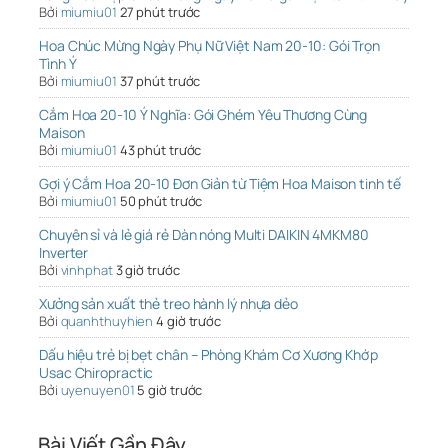
Bởi
miumiu01
27 phút trước
Hoa Chúc Mừng Ngày Phụ Nữ Việt Nam 20-10: Gói Trọn
Tình Ý
Bởi
miumiu01
37 phút trước
Cắm Hoa 20-10 Ý Nghĩa: Gói Ghém Yêu Thương Cùng
Maison
Bởi
miumiu01
43 phút trước
Gợi ý Cắm Hoa 20-10 Đơn Giản từ Tiệm Hoa Maison tinh tế
Bởi
miumiu01
50 phút trước
Chuyên sỉ và lẻ giá rẻ Dàn nóng Multi DAIKIN 4MKM80
Inverter
Bởi
vinhphat
3 giờ trước
Xưởng sản xuất thẻ treo hành lý nhựa dẻo
Bởi
quanhthuyhien
4 giờ trước
Dấu hiệu trẻ bị bẹt chân – Phòng Khám Cơ Xương Khớp
Usac Chiropractic
Bởi
uyenuyen01
5 giờ trước
Bài Viết Gần Đây