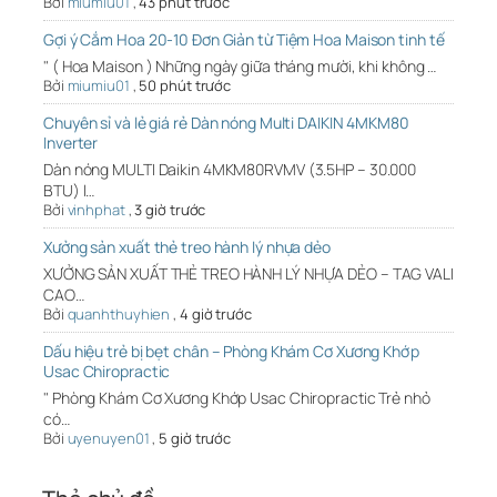
Bởi
miumiu01
,
43 phút trước
Gợi ý Cắm Hoa 20-10 Đơn Giản từ Tiệm Hoa Maison tinh tế
" ( Hoa Maison ) Những ngày giữa tháng mười, khi không …
Bởi
miumiu01
,
50 phút trước
Chuyên sỉ và lẻ giá rẻ Dàn nóng Multi DAIKIN 4MKM80
Inverter
Dàn nóng MULTI Daikin 4MKM80RVMV (3.5HP – 30.000
BTU) l…
Bởi
vinhphat
,
3 giờ trước
Xưởng sản xuất thẻ treo hành lý nhựa dẻo
XƯỞNG SẢN XUẤT THẺ TREO HÀNH LÝ NHỰA DẺO – TAG VALI
CAO…
Bởi
quanhthuyhien
,
4 giờ trước
Dấu hiệu trẻ bị bẹt chân – Phòng Khám Cơ Xương Khớp
Usac Chiropractic
" Phòng Khám Cơ Xương Khớp Usac Chiropractic Trẻ nhỏ
có…
Bởi
uyenuyen01
,
5 giờ trước