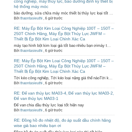
công nghiệp, máy thủy lực, bảo dưỡng định kỳ thiết bị
hệ thống máy móc
bảo dưỡng, sửa chữa máy móc thiết bị thủy lực loại tốt …
Bởi
thaontasieuthi
,
6 giờ trước
RE: Máy Ép Bột Kim Loại Công Nghiệp 100T – 150T –
250T Chính Hãng, Máy Ép Bột Thủy Lực JWFM –
Thiết Bị Ép Bột Kim Loại Chính Xác Ca
máy tạo hình bột kim loại giá tốt bao nhiêu bạn ơimáy t…
Bởi
thaontasieuthi
,
6 giờ trước
RE: Máy Ép Bột Kim Loại Công Nghiệp 100T – 150T –
250T Chính Hãng, Máy Ép Bột Thủy Lực JWFM –
Thiết Bị Ép Bột Kim Loại Chính Xác Ca
Tời kéo công nghiệp, Tới kéo loại nặng giá thế nàoTời k…
Bởi
thaontasieuthi
,
6 giờ trước
RE: Đế van thủy lực MA03-4, Đế van thủy lực MA03-2,
Đế van thủy lực MA03-1
Đế van chia dầu thủy lực loại tốt hiện nay
Bởi
thaontasieuthi
,
6 giờ trước
RE: Đồng hồ đo nhiệt độ, đo áp suất dầu chính hãng
wise giá bao nhiêu bạn ơi