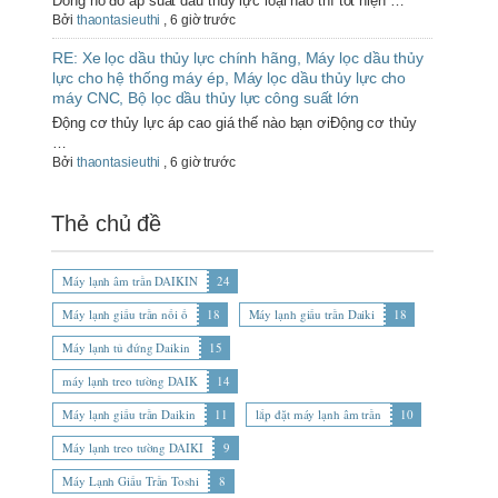
Đồng hồ đo áp suất dầu thủy lực loại nào thì tốt hiện …
Bởi
thaontasieuthi
,
6 giờ trước
RE: Xe lọc dầu thủy lực chính hãng, Máy lọc dầu thủy
lực cho hệ thống máy ép, Máy lọc dầu thủy lực cho
máy CNC, Bộ lọc dầu thủy lực công suất lớn
Động cơ thủy lực áp cao giá thế nào bạn ơiĐộng cơ thủy
…
Bởi
thaontasieuthi
,
6 giờ trước
Thẻ chủ đề
Máy lạnh âm trần DAIKIN
24
Máy lạnh giấu trần nối ố
18
Máy lạnh giấu trần Daiki
18
Máy lạnh tủ đứng Daikin
15
máy lạnh treo tường DAIK
14
Máy lạnh giấu trần Daikin
11
lắp đặt máy lạnh âm trần
10
Máy lạnh treo tường DAIKI
9
Máy Lạnh Giấu Trần Toshi
8