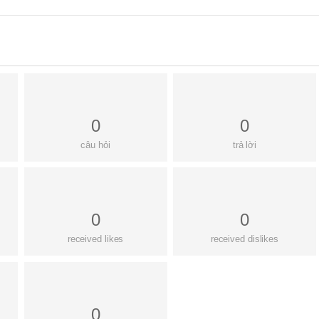
0
0
câu hỏi
trả lời
0
0
received likes
received dislikes
0