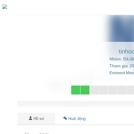
Chuyển
đến
phần
nội
dung
tinho
Nhóm: Đã đă
Tham gia: 2
Eminent Me
Hồ sơ
Hoạt động