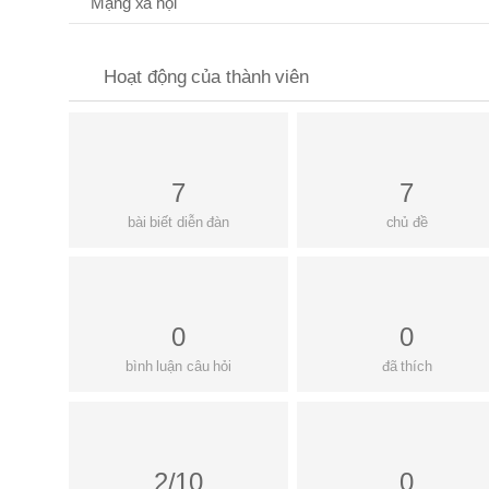
Mạng xã hội
Hoạt động của thành viên
7
7
bài biết diễn đàn
chủ đề
0
0
bình luận câu hỏi
đã thích
2/10
0