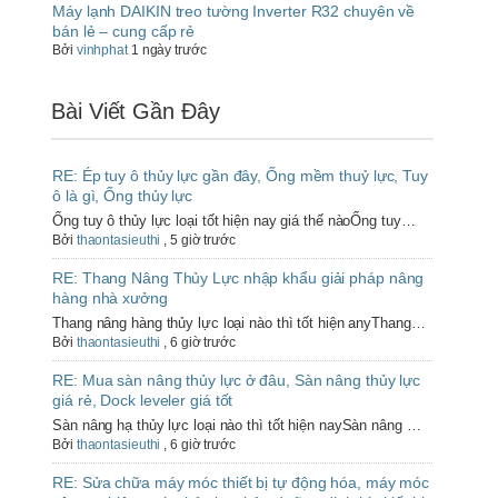
Máy lạnh DAIKIN treo tường Inverter R32 chuyên về
bán lẻ – cung cấp rẻ
Bởi
vinhphat
1 ngày trước
Bài Viết Gần Đây
RE: Ép tuy ô thủy lực gần đây, Ống mềm thuỷ lực, Tuy
ô là gì, Ống thủy lực
Ống tuy ô thủy lực loại tốt hiện nay giá thế nàoỐng tuy…
Bởi
thaontasieuthi
,
5 giờ trước
RE: Thang Nâng Thủy Lực nhập khẩu giải pháp nâng
hàng nhà xưởng
Thang nâng hàng thủy lực loại nào thì tốt hiện anyThang…
Bởi
thaontasieuthi
,
6 giờ trước
RE: Mua sàn nâng thủy lực ở đâu, Sàn nâng thủy lực
giá rẻ, Dock leveler giá tốt
Sàn nâng hạ thủy lực loại nào thì tốt hiện naySàn nâng …
Bởi
thaontasieuthi
,
6 giờ trước
RE: Sửa chữa máy móc thiết bị tự động hóa, máy móc