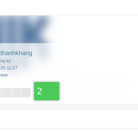
cthanhkhang
ng ký
025-11-27
mber
2