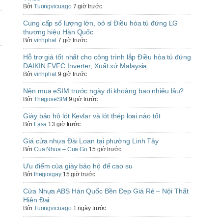
Bởi
Tuongvicuago
7 giờ trước
Cung cấp số lượng lớn, bỏ sỉ Điều hòa tủ đứng LG
thương hiệu Hàn Quốc
Bởi
vinhphat
7 giờ trước
Hỗ trợ giá tốt nhất cho công trình lắp Điều hòa tủ đứng
DAIKIN FVFC Inverter, Xuất xứ Malaysia
Bởi
vinhphat
9 giờ trước
Nên mua eSIM trước ngày đi khoảng bao nhiêu lâu?
Bởi
ThegioieSIM
9 giờ trước
Giày bảo hộ lót Kevlar và lót thép loại nào tốt
Bởi
Lasa
13 giờ trước
Giá cửa nhựa Đài Loan tại phường Linh Tây
Bởi
Cua Nhua – Cua Go
15 giờ trước
Ưu điểm của giày bảo hộ đế cao su
Bởi
thegioigay
15 giờ trước
Cửa Nhựa ABS Hàn Quốc Bền Đẹp Giá Rẻ – Nội Thất
Hiện Đại
Bởi
Tuongvicuago
1 ngày trước