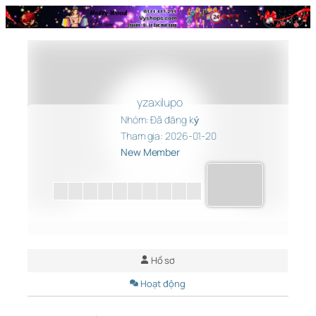
Chuyển
đến
phần
nội
dung
yzaxilupo
Nhóm: Đã đăng ký
Tham gia: 2026-01-20
New Member
Hồ sơ
Hoạt động