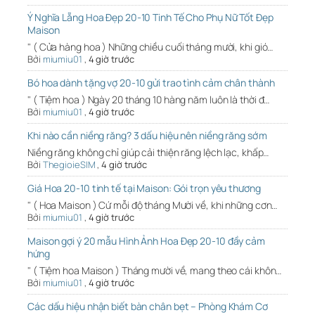
Ý Nghĩa Lẵng Hoa Đẹp 20-10 Tinh Tế Cho Phụ Nữ Tốt Đẹp
Maison
" ( Cửa hàng hoa ) Những chiều cuối tháng mười, khi gió…
Bởi
miumiu01
,
4 giờ trước
Bó hoa dành tặng vợ 20-10 gửi trao tình cảm chân thành
" ( Tiệm hoa ) Ngày 20 tháng 10 hàng năm luôn là thời đ…
Bởi
miumiu01
,
4 giờ trước
Khi nào cần niềng răng? 3 dấu hiệu nên niềng răng sớm
Niềng răng không chỉ giúp cải thiện răng lệch lạc, khấp…
Bởi
ThegioieSIM
,
4 giờ trước
Giá Hoa 20-10 tinh tế tại Maison: Gói trọn yêu thương
" ( Hoa Maison ) Cứ mỗi độ tháng Mười về, khi những cơn…
Bởi
miumiu01
,
4 giờ trước
Maison gợi ý 20 mẫu Hình Ảnh Hoa Đẹp 20-10 đầy cảm
hứng
" ( Tiệm hoa Maison ) Tháng mười về, mang theo cái khôn…
Bởi
miumiu01
,
4 giờ trước
Các dấu hiệu nhận biết bàn chân bẹt – Phòng Khám Cơ