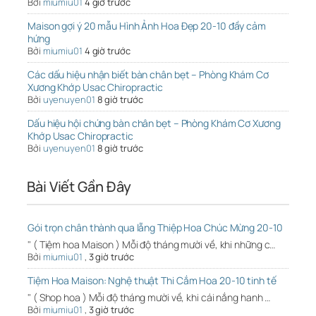
Bởi
miumiu01
4 giờ trước
Maison gợi ý 20 mẫu Hình Ảnh Hoa Đẹp 20-10 đầy cảm
hứng
Bởi
miumiu01
4 giờ trước
Các dấu hiệu nhận biết bàn chân bẹt – Phòng Khám Cơ
Xương Khớp Usac Chiropractic
Bởi
uyenuyen01
8 giờ trước
Dấu hiệu hội chứng bàn chân bẹt – Phòng Khám Cơ Xương
Khớp Usac Chiropractic
Bởi
uyenuyen01
8 giờ trước
Bài Viết Gần Đây
Gói trọn chân thành qua lẵng Thiệp Hoa Chúc Mừng 20-10
" ( Tiệm hoa Maison ) Mỗi độ tháng mười về, khi những c…
Bởi
miumiu01
,
3 giờ trước
Tiệm Hoa Maison: Nghệ thuật Thi Cắm Hoa 20-10 tinh tế
" ( Shop hoa ) Mỗi độ tháng mười về, khi cái nắng hanh …
Bởi
miumiu01
,
3 giờ trước