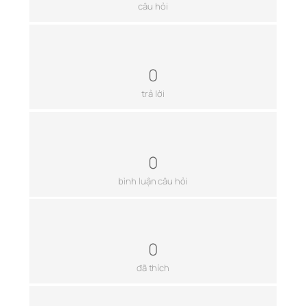
câu hỏi
0
trả lời
0
bình luận câu hỏi
0
đã thích