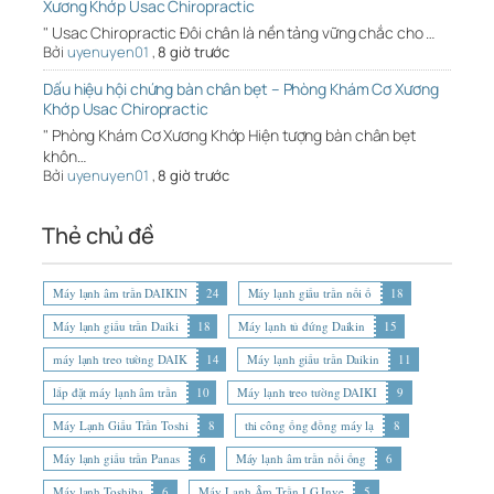
Xương Khớp Usac Chiropractic
" Usac Chiropractic Đôi chân là nền tảng vững chắc cho …
Bởi
uyenuyen01
,
8 giờ trước
Dấu hiệu hội chứng bàn chân bẹt – Phòng Khám Cơ Xương
Khớp Usac Chiropractic
" Phòng Khám Cơ Xương Khớp Hiện tượng bàn chân bẹt
khôn…
Bởi
uyenuyen01
,
8 giờ trước
Thẻ chủ đề
Máy lạnh âm trần DAIKIN
24
Máy lạnh giấu trần nối ố
18
Máy lạnh giấu trần Daiki
18
Máy lạnh tủ đứng Daikin
15
máy lạnh treo tường DAIK
14
Máy lạnh giấu trần Daikin
11
lắp đặt máy lạnh âm trần
10
Máy lạnh treo tường DAIKI
9
Máy Lạnh Giấu Trần Toshi
8
thi công ống đồng máy lạ
8
Máy lạnh giấu trần Panas
6
Máy lạnh âm trần nối ống
6
Máy lạnh Toshiba
6
Máy Lạnh Âm Trần LG Inve
5