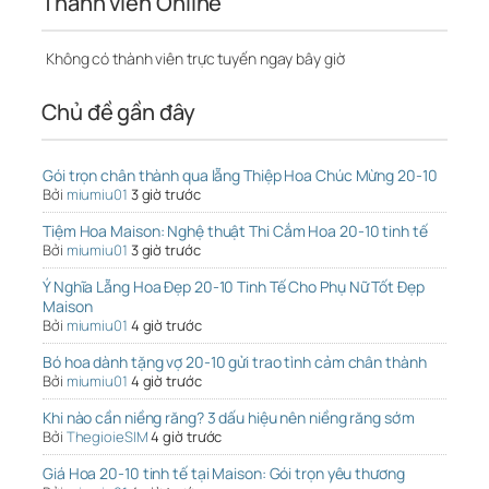
Thành viên Online
Không có thành viên trực tuyến ngay bây giờ
Chủ đề gần đây
Gói trọn chân thành qua lẵng Thiệp Hoa Chúc Mừng 20-10
Bởi
miumiu01
3 giờ trước
Tiệm Hoa Maison: Nghệ thuật Thi Cắm Hoa 20-10 tinh tế
Bởi
miumiu01
3 giờ trước
Ý Nghĩa Lẵng Hoa Đẹp 20-10 Tinh Tế Cho Phụ Nữ Tốt Đẹp
Maison
Bởi
miumiu01
4 giờ trước
Bó hoa dành tặng vợ 20-10 gửi trao tình cảm chân thành
Bởi
miumiu01
4 giờ trước
Khi nào cần niềng răng? 3 dấu hiệu nên niềng răng sớm
Bởi
ThegioieSIM
4 giờ trước
Giá Hoa 20-10 tinh tế tại Maison: Gói trọn yêu thương