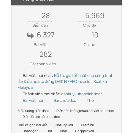
28
5,969
Diễn đàn
Chủ đề
6,327
10
Bài viết
Online
282
Các thành viên
Bài viết mới nhất:
Hỗ trợ giá tốt nhất cho công trình
lắp Điều hòa tủ đứng DAIKIN FVFC Inverter, Xuất xứ
Malaysia
Thành viên mới nhất:
daohuyvuhoabinhdoor
Bài viết mới
Bài chưa đọc
Thẻ
Biểu tượng diễn đàn:
Diễn đàn không chứa bài viết chưa đọc
Diễn đàn có bài chưa đọc
Biểu tượng bài viết:
Not Replied
Đã trả lời
Hoạt động
Hot
Dính
Unapproved