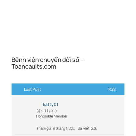
Bệnh viện chuyển đổi số –
Toancauits.com
Last Post
RSS
katty01
(@katty01)
Honorable Member
Tham gia: 9 tháng trước
Bài viết: 236