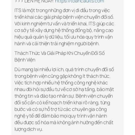
>>> LIÊN HỆ NGAY:
https://toancauits.com
ITS là một trong những đơn vị đi đầu trong việc
triển khai các giải pháp bệnh viện chuyển đổi số.
Với kinh nghiệm tư vấn và triển khai, ITS giúp các
cơ sở y tế xây dựng hệ thống đồng bộ, nâng cao
hiệu quả quản lý dữ liệu, tối ưu hóa quy trình vận
hành và cải thiện trải nghiệm người bệnh.
Thách Thức Và Giải Pháp Khi Chuyển Đổi Số
Bệnh Viện
Dù mang lại nhiều lợi ích, quá trình chuyển đổi số
trong bệnh viện cũng gặp không ít thách thức.
Việc tích hợp nhiều hệ thống công nghệ khác
nhau đòi hỏi sự đầu tư về cơ sở hạ tầng, bảo mật
thông tin và đào tạo nhân sự. Bệnh viện chuyển
đổi số cần có kế hoạch triển khai rõ ràng, từng
bước và có sự hỗ trợ từ các chuyên gia công
nghệ y tế để đảm bảo mọi quy trình vận hành
đều được số hóa mà không ảnh hưởng đến chất
lượng dịch vụ.