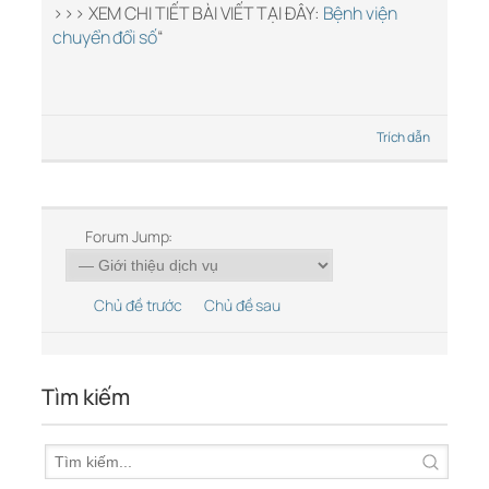
>>> XEM CHI TIẾT BÀI VIẾT TẠI ĐÂY:
Bệnh viện
chuyển đổi số
“
Trích dẫn
Forum Jump:
Chủ đề trước
Chủ đề sau
Tìm kiếm