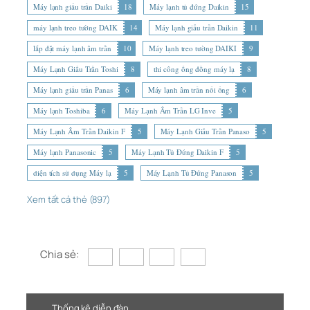
Máy lạnh giấu trần Daiki
18
Máy lạnh tủ đứng Daikin
15
máy lạnh treo tường DAIK
14
Máy lạnh giấu trần Daikin
11
lắp đặt máy lạnh âm trần
10
Máy lạnh treo tường DAIKI
9
Máy Lạnh Giấu Trần Toshi
8
thi công ống đồng máy lạ
8
Máy lạnh giấu trần Panas
6
Máy lạnh âm trần nối ống
6
Máy lạnh Toshiba
6
Máy Lạnh Âm Trần LG Inve
5
Máy Lạnh Âm Trần Daikin F
5
Máy Lạnh Giấu Trần Panaso
5
Máy lạnh Panasonic
5
Máy Lạnh Tủ Đứng Daikin F
5
diện tích sử dụng Máy lạ
5
Máy Lạnh Tủ Đứng Panason
5
Xem tất cả thẻ (897)
Chia sẻ:
Thống kê diễn đàn