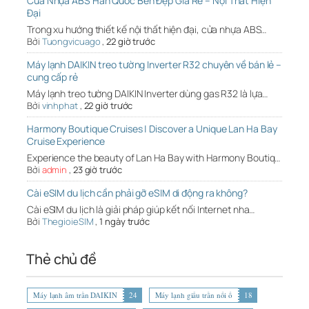
Cửa Nhựa ABS Hàn Quốc Bền Đẹp Giá Rẻ – Nội Thất Hiện
Đại
Trong xu hướng thiết kế nội thất hiện đại, cửa nhựa ABS…
Bởi
Tuongvicuago
,
22 giờ trước
Máy lạnh DAIKIN treo tường Inverter R32 chuyên về bán lẻ –
cung cấp rẻ
Máy lạnh treo tường DAIKIN Inverter dùng gas R32 là lựa…
Bởi
vinhphat
,
22 giờ trước
Harmony Boutique Cruises | Discover a Unique Lan Ha Bay
Cruise Experience
Experience the beauty of Lan Ha Bay with Harmony Boutiq…
Bởi
admin
,
23 giờ trước
Cài eSIM du lịch cần phải gỡ eSIM di động ra không?
Cài eSIM du lịch là giải pháp giúp kết nối Internet nha…
Bởi
ThegioieSIM
,
1 ngày trước
Thẻ chủ đề
Máy lạnh âm trần DAIKIN
24
Máy lạnh giấu trần nối ố
18