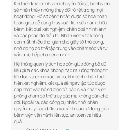
Khi triển khai bệnh viện chuyển đổi số, bệnh viện
sẽ nhận thấy những thay đổi rõ rệt trong mọi
hoạt động. Hồ sơ bệnh nhân được số hóa hoàn
toàn, giúp dễ dàng truy xuất lịch sử khám chữa
bệnh, kết quả xét nghiệm, chẩn đoán hình ảnh
và các phác đồ điều trị. Nhân viên y tế không
còn mất nhiều thời gian cho giấy tờ thủ công,
nhờ đó họ có thể tập trung vào chăm sóc và tư
vấn trực tiếp cho bệnh nhân.
Hệ thống quản lý tích hợp còn giúp đồng bộ dữ
liệu giữa các khoa phòng, tạo ra luồng thông tin
liên tục và chính xác. Ví dụ, khi bệnh nhân thực
hiện xét nghiệm, kết quả sẽ ngay lập tức được
cập nhật vào hồ sơ điện tử, bác sĩ và nhân viên
phòng khám có thể truy cập mà không cần chờ
đợi. Ngoài ra, các công cụ nhắc nhở, phân
quyền truy cập dữ liệu và cảnh báo tự động giúp
bệnh viện vận hành liên tục, an toàn và hiệu
quả.