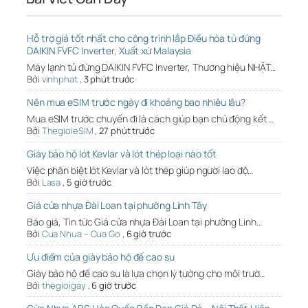
Hỗ trợ giá tốt nhất cho công trình lắp Điều hòa tủ đứng
DAIKIN FVFC Inverter, Xuất xứ Malaysia
Máy lạnh tủ đứng DAIKIN FVFC Inverter, Thương hiệu NHẬT…
Bởi
vinhphat
,
3 phút trước
Nên mua eSIM trước ngày đi khoảng bao nhiêu lâu?
Mua eSIM trước chuyến đi là cách giúp bạn chủ động kết …
Bởi
ThegioieSIM
,
27 phút trước
Giày bảo hộ lót Kevlar và lót thép loại nào tốt
Việc phân biệt lót Kevlar và lót thép giúp người lao độ…
Bởi
Lasa
,
5 giờ trước
Giá cửa nhựa Đài Loan tại phường Linh Tây
Báo giá, Tin tức Giá cửa nhựa Đài Loan tại phường Linh…
Bởi
Cua Nhua – Cua Go
,
6 giờ trước
Ưu điểm của giày bảo hộ đế cao su
Giày bảo hộ đế cao su là lựa chọn lý tưởng cho môi trườ…
Bởi
thegioigay
,
6 giờ trước