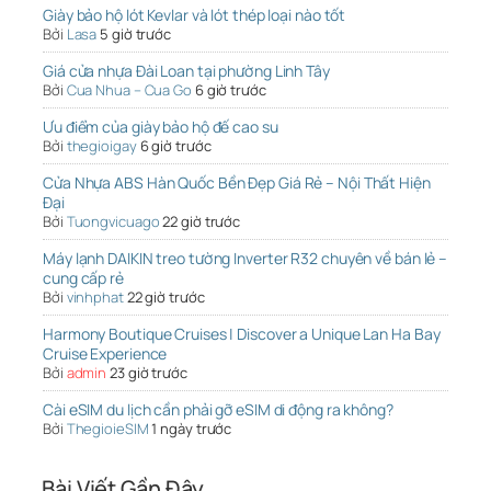
Giày bảo hộ lót Kevlar và lót thép loại nào tốt
Bởi
Lasa
5 giờ trước
Giá cửa nhựa Đài Loan tại phường Linh Tây
Bởi
Cua Nhua – Cua Go
6 giờ trước
Ưu điểm của giày bảo hộ đế cao su
Bởi
thegioigay
6 giờ trước
Cửa Nhựa ABS Hàn Quốc Bền Đẹp Giá Rẻ – Nội Thất Hiện
Đại
Bởi
Tuongvicuago
22 giờ trước
Máy lạnh DAIKIN treo tường Inverter R32 chuyên về bán lẻ –
cung cấp rẻ
Bởi
vinhphat
22 giờ trước
Harmony Boutique Cruises | Discover a Unique Lan Ha Bay
Cruise Experience
Bởi
admin
23 giờ trước
Cài eSIM du lịch cần phải gỡ eSIM di động ra không?
Bởi
ThegioieSIM
1 ngày trước
Bài Viết Gần Đây