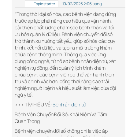
10/02/2026 2:06 sáng
Topic starter
“Trong thời đại số hóa, các bệnh viện đang đứng
trước áp lực phải nâng cao hiệu quả vận hành,
cải thiện chất lượng chăm sóc bệnh nhân và tối
ưu hóa quản lý dữ liệu. Bệnh viện chuyển đổi số
trở thành xu hướng tất yếu, giúp số hóa các quy
trình, kết nối dữ liệu và tạo ra môi trường khám
chữa bệnh thông minh. Thông qua việc ứng
dụng công nghệ, từ hồ sơ bệnh nhân điện tử, xét
nghiệm tự động, đến quản lý lịch trình khám
chữa bệnh, các bệnh viện có thể vận hành trơn
tru và chính xác hơn, đồng thời nâng cao trải
nghiệm người bệnh và hiệu suất làm việc của đội
ngũ y tế.
>>> TÌM HIỂU VỀ:
Bệnh án điện tử
Bệnh Viện Chuyển Đổi Số: Khái Niệm Và Tầm
Quan Trọng
Bệnh viện chuyển đổi số không chỉ là việc áp