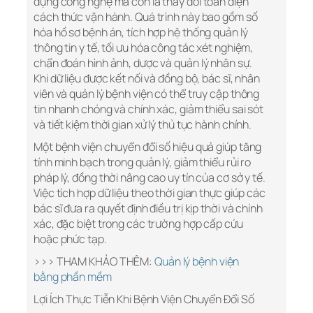
dụng công nghệ mà còn là thay đổi toàn diện
cách thức vận hành. Quá trình này bao gồm số
hóa hồ sơ bệnh án, tích hợp hệ thống quản lý
thông tin y tế, tối ưu hóa công tác xét nghiệm,
chẩn đoán hình ảnh, dược và quản lý nhân sự.
Khi dữ liệu được kết nối và đồng bộ, bác sĩ, nhân
viên và quản lý bệnh viện có thể truy cập thông
tin nhanh chóng và chính xác, giảm thiểu sai sót
và tiết kiệm thời gian xử lý thủ tục hành chính.
Một bệnh viện chuyển đổi số hiệu quả giúp tăng
tính minh bạch trong quản lý, giảm thiểu rủi ro
pháp lý, đồng thời nâng cao uy tín của cơ sở y tế.
Việc tích hợp dữ liệu theo thời gian thực giúp các
bác sĩ đưa ra quyết định điều trị kịp thời và chính
xác, đặc biệt trong các trường hợp cấp cứu
hoặc phức tạp.
>>> THAM KHẢO THÊM:
Quản lý bệnh viện
bằng phần mềm
Lợi Ích Thực Tiễn Khi Bệnh Viện Chuyển Đổi Số