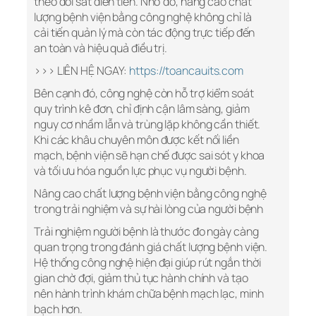
theo dõi sát diễn tiến. Nhờ đó, nâng cao chất
lượng bệnh viện bằng công nghệ không chỉ là
cải tiến quản lý mà còn tác động trực tiếp đến
an toàn và hiệu quả điều trị.
>>> LIÊN HỆ NGAY:
https://toancauits.com
Bên cạnh đó, công nghệ còn hỗ trợ kiểm soát
quy trình kê đơn, chỉ định cận lâm sàng, giảm
nguy cơ nhầm lẫn và trùng lặp không cần thiết.
Khi các khâu chuyên môn được kết nối liền
mạch, bệnh viện sẽ hạn chế được sai sót y khoa
và tối ưu hóa nguồn lực phục vụ người bệnh.
Nâng cao chất lượng bệnh viện bằng công nghệ
trong trải nghiệm và sự hài lòng của người bệnh
Trải nghiệm người bệnh là thước đo ngày càng
quan trọng trong đánh giá chất lượng bệnh viện.
Hệ thống công nghệ hiện đại giúp rút ngắn thời
gian chờ đợi, giảm thủ tục hành chính và tạo
nên hành trình khám chữa bệnh mạch lạc, minh
bạch hơn.