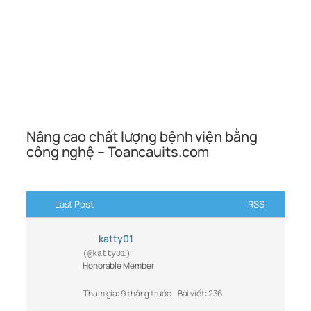
Nâng cao chất lượng bệnh viện bằng
công nghệ – Toancauits.com
Last Post
RSS
katty01
(@katty01)
Honorable Member
Tham gia: 9 tháng trước
Bài viết: 236