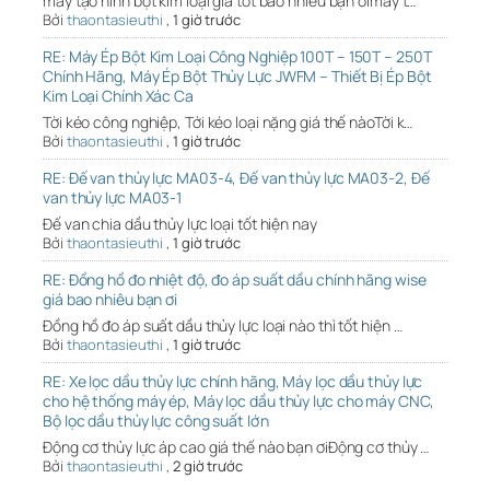
máy tạo hình bột kim loại giá tốt bao nhiêu bạn ơimáy t…
Bởi
thaontasieuthi
,
1 giờ trước
RE: Máy Ép Bột Kim Loại Công Nghiệp 100T – 150T – 250T
Chính Hãng, Máy Ép Bột Thủy Lực JWFM – Thiết Bị Ép Bột
Kim Loại Chính Xác Ca
Tời kéo công nghiệp, Tới kéo loại nặng giá thế nàoTời k…
Bởi
thaontasieuthi
,
1 giờ trước
RE: Đế van thủy lực MA03-4, Đế van thủy lực MA03-2, Đế
van thủy lực MA03-1
Đế van chia dầu thủy lực loại tốt hiện nay
Bởi
thaontasieuthi
,
1 giờ trước
RE: Đồng hồ đo nhiệt độ, đo áp suất dầu chính hãng wise
giá bao nhiêu bạn ơi
Đồng hồ đo áp suất dầu thủy lực loại nào thì tốt hiện …
Bởi
thaontasieuthi
,
1 giờ trước
RE: Xe lọc dầu thủy lực chính hãng, Máy lọc dầu thủy lực
cho hệ thống máy ép, Máy lọc dầu thủy lực cho máy CNC,
Bộ lọc dầu thủy lực công suất lớn
Động cơ thủy lực áp cao giá thế nào bạn ơiĐộng cơ thủy …
Bởi
thaontasieuthi
,
2 giờ trước