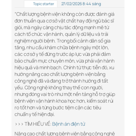
27/02/2026 8:44 sáng
Topic starter
“Chất lượng bệnh viện không còn được đánh giá
đơn thuần qua cơ sở vật chất hay đội ngũ bác sĩ
giỏi, mà ngày càng chịu tác động mạnh mẽ từ
cách tổ chức vận hành, quản lý dữ liệu và trải
nghiệm người bệnh. Trong bối cảnh dân số gia
tăng, nhu cầu khám chữa bệnh ngày một lớn,
các cơ sở y tế đứng trước áp lực vừa phải đảm
bảo chuẩn mực chuyên môn, vừa phải vận hành
hiệu quả và minh bạch. Chính từ thực tiễn đó, xu
hướng nâng cao chất lượng bệnh viện bằng
công nghệ đã và đang trở thành hướng đi tất
yếu. Công nghệ không thay thế con người,
nhưng đóng vai trò như một nền tảng hỗ trợ giúp
bệnh viện vận hành khoa học hơn, kiểm soát rủi
ro tốt hơn và từng bước tiệm cận các tiêu
chuẩn y tế hiện đại.
>>> TÌM HIỂU VỀ:
Bệnh án điện tử
Nâng cao chất lượng bệnh viện bằng công nghệ