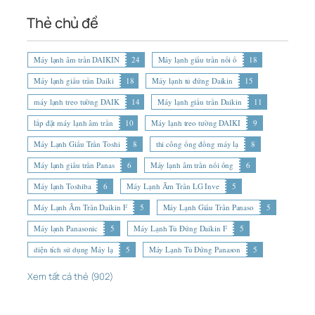
Thẻ chủ đề
Máy lạnh âm trần DAIKIN
24
Máy lạnh giấu trần nối ố
18
Máy lạnh giấu trần Daiki
18
Máy lạnh tủ đứng Daikin
15
máy lạnh treo tường DAIK
14
Máy lạnh giấu trần Daikin
11
lắp đặt máy lạnh âm trần
10
Máy lạnh treo tường DAIKI
9
Máy Lạnh Giấu Trần Toshi
8
thi công ống đồng máy lạ
8
Máy lạnh giấu trần Panas
6
Máy lạnh âm trần nối ống
6
Máy lạnh Toshiba
6
Máy Lạnh Âm Trần LG Inve
5
Máy Lạnh Âm Trần Daikin F
5
Máy Lạnh Giấu Trần Panaso
5
Máy lạnh Panasonic
5
Máy Lạnh Tủ Đứng Daikin F
5
diện tích sử dụng Máy lạ
5
Máy Lạnh Tủ Đứng Panason
5
Xem tất cả thẻ (902)