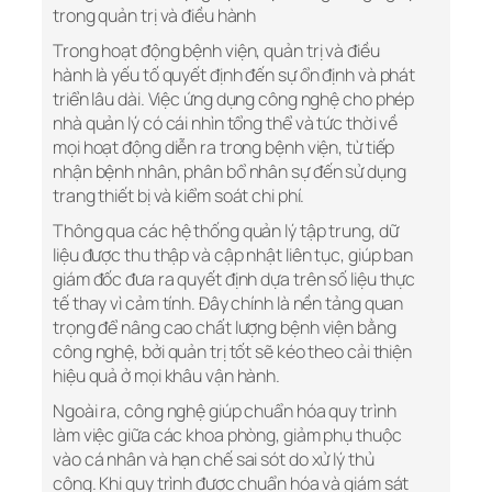
trong quản trị và điều hành
Trong hoạt động bệnh viện, quản trị và điều
hành là yếu tố quyết định đến sự ổn định và phát
triển lâu dài. Việc ứng dụng công nghệ cho phép
nhà quản lý có cái nhìn tổng thể và tức thời về
mọi hoạt động diễn ra trong bệnh viện, từ tiếp
nhận bệnh nhân, phân bổ nhân sự đến sử dụng
trang thiết bị và kiểm soát chi phí.
Thông qua các hệ thống quản lý tập trung, dữ
liệu được thu thập và cập nhật liên tục, giúp ban
giám đốc đưa ra quyết định dựa trên số liệu thực
tế thay vì cảm tính. Đây chính là nền tảng quan
trọng để nâng cao chất lượng bệnh viện bằng
công nghệ, bởi quản trị tốt sẽ kéo theo cải thiện
hiệu quả ở mọi khâu vận hành.
Ngoài ra, công nghệ giúp chuẩn hóa quy trình
làm việc giữa các khoa phòng, giảm phụ thuộc
vào cá nhân và hạn chế sai sót do xử lý thủ
công. Khi quy trình được chuẩn hóa và giám sát