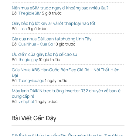
Nên mua eSIM trước ngày đi khoảng bao nhiêu lâu?
Bởi
ThegioieSIM
5 giờ trước
Giày bảo hộ lót Kevlar và lót thép loại nào tốt
Bởi
Lasa
9 giờ trước
Giá cửa nhựa Đài Loan tại phường Linh Tây
Bởi
Cua Nhua – Cua Go
10 giờ trước
Ưu điểm của giày bảo hộ đế cao su
Bởi
thegioigay
10 giờ trước
Cửa Nhựa ABS Hàn Quốc Bền Đẹp Giá Rẻ – Nội Thất Hiện
Đại
Bởi
Tuongvicuago
1 ngày trước
Máy lạnh DAIKIN treo tường Inverter R32 chuyên về bán lẻ –
cung cấp rẻ
Bởi
vinhphat
1 ngày trước
Bài Viết Gần Đây
RE: Ép tuy ô thủy lực gần đây, Ống mềm thuỷ lực, Tuy ô là gì,