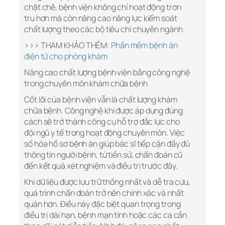
chặt chẽ, bệnh viện không chỉ hoạt động trơn
tru hơn mà còn nâng cao năng lực kiểm soát
chất lượng theo các bộ tiêu chí chuyên ngành.
>>> THAM KHẢO THÊM:
Phần mềm bệnh án
điện tử cho phòng khám
Nâng cao chất lượng bệnh viện bằng công nghệ
trong chuyên môn khám chữa bệnh
Cốt lõi của bệnh viện vẫn là chất lượng khám
chữa bệnh. Công nghệ khi được áp dụng đúng
cách sẽ trở thành công cụ hỗ trợ đắc lực cho
đội ngũ y tế trong hoạt động chuyên môn. Việc
số hóa hồ sơ bệnh án giúp bác sĩ tiếp cận đầy đủ
thông tin người bệnh, từ tiền sử, chẩn đoán cũ
đến kết quả xét nghiệm và điều trị trước đây.
Khi dữ liệu được lưu trữ thống nhất và dễ tra cứu,
quá trình chẩn đoán trở nên chính xác và nhất
quán hơn. Điều này đặc biệt quan trọng trong
điều trị dài hạn, bệnh mạn tính hoặc các ca cần