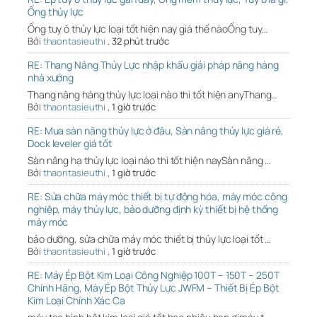
Ống thủy lực
Ống tuy ô thủy lực loại tốt hiện nay giá thế nàoỐng tuy…
Bởi
thaontasieuthi
,
32 phút trước
RE: Thang Nâng Thủy Lực nhập khẩu giải pháp nâng hàng
nhà xưởng
Thang nâng hàng thủy lực loại nào thì tốt hiện anyThang…
Bởi
thaontasieuthi
,
1 giờ trước
RE: Mua sàn nâng thủy lực ở đâu, Sàn nâng thủy lực giá rẻ,
Dock leveler giá tốt
Sàn nâng hạ thủy lực loại nào thì tốt hiện naySàn nâng …
Bởi
thaontasieuthi
,
1 giờ trước
RE: Sửa chữa máy móc thiết bị tự động hóa, máy móc công
nghiệp, máy thủy lực, bảo dưỡng định kỳ thiết bị hệ thống
máy móc
bảo dưỡng, sửa chữa máy móc thiết bị thủy lực loại tốt …
Bởi
thaontasieuthi
,
1 giờ trước
RE: Máy Ép Bột Kim Loại Công Nghiệp 100T – 150T – 250T
Chính Hãng, Máy Ép Bột Thủy Lực JWFM – Thiết Bị Ép Bột
Kim Loại Chính Xác Ca