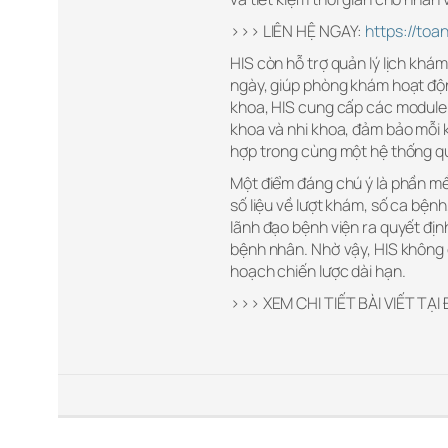
>>> LIÊN HỆ NGAY:
https://toa
HIS còn hỗ trợ quản lý lịch khá
ngày, giúp phòng khám hoạt động
khoa, HIS cung cấp các module 
khoa và nhi khoa, đảm bảo mỗi 
hợp trong cùng một hệ thống q
Một điểm đáng chú ý là phần mề
số liệu về lượt khám, số ca bệnh
lãnh đạo bệnh viện ra quyết địn
bệnh nhân. Nhờ vậy, HIS không c
hoạch chiến lược dài hạn.
>>> XEM CHI TIẾT BÀI VIẾT TẠI