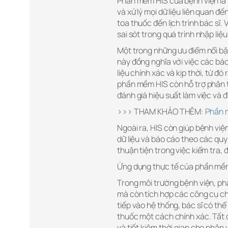
Phần mềm HIS của bệnh viện là h
và xử lý mọi dữ liệu liên quan 
toa thuốc đến lịch trình bác sĩ.
sai sót trong quá trình nhập liệ
Một trong những ưu điểm nổi bật 
này đồng nghĩa với việc các bác
liệu chính xác và kịp thời, từ đó
phần mềm HIS còn hỗ trợ phân tí
đánh giá hiệu suất làm việc và đ
>>> THAM KHẢO THÊM:
Phần 
Ngoài ra, HIS còn giúp bệnh việ
dữ liệu và báo cáo theo các quy 
thuận tiện trong việc kiểm tra,
Ứng dụng thực tế của phần mềm
Trong môi trường bệnh viện, ph
mà còn tích hợp các công cụ ch
tiếp vào hệ thống, bác sĩ có th
thuốc một cách chính xác. Tất cả
và tiết kiệm thời gian cho nhân v