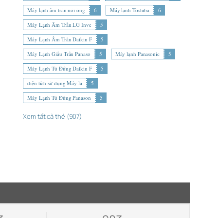
Máy lạnh âm trần nối ống
6
Máy lạnh Toshiba
6
Máy Lạnh Âm Trần LG Inve
5
Máy Lạnh Âm Trần Daikin F
5
Máy Lạnh Giấu Trần Panaso
5
Máy lạnh Panasonic
5
Máy Lạnh Tủ Đứng Daikin F
5
diện tích sử dụng Máy lạ
5
Máy Lạnh Tủ Đứng Panason
5
Xem tất cả thẻ (907)