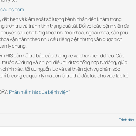
ncauits.com
m, đặt hẹn và kiểm soát số lượng bệnh nhân đến khám trong
 trơn tru và tránh tình trạng quá tải. Đối với các bệnh viện đa
chuyên sâu cho từng khoa như nội khoa, ngoại khoa, sản phụ
khoa vận hành theo nhu cầu riêng biệt nhưng vẫn được tích
uản lý chung.
m HIS còn hỗ trợ báo cáo thống kê và phân tích dữ liệu. Các
, thuốc sử dụng và chi phí điều trị được tổng hợp tự động, giúp
h chính xác, tối ưu nguồn lực và cải thiện dịch vụ chăm sóc
hỉ là công cụ quản lý mà còn là trợ thủ đắc lực cho việc lập kế
 ĐÂY:
Phần mềm his của bệnh viện
“
Trích dẫn