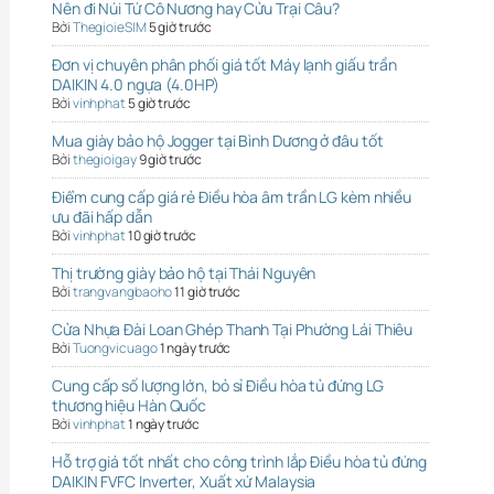
Nên đi Núi Tứ Cô Nương hay Cửu Trại Câu?
Bởi
ThegioieSIM
5 giờ trước
Đơn vị chuyên phân phối giá tốt Máy lạnh giấu trần
DAIKIN 4.0 ngựa (4.0HP)
Bởi
vinhphat
5 giờ trước
Mua giày bảo hộ Jogger tại Bình Dương ở đâu tốt
Bởi
thegioigay
9 giờ trước
Điểm cung cấp giá rẻ Điều hòa âm trần LG kèm nhiều
ưu đãi hấp dẫn
Bởi
vinhphat
10 giờ trước
Thị trường giày bảo hộ tại Thái Nguyên
Bởi
trangvangbaoho
11 giờ trước
Cửa Nhựa Đài Loan Ghép Thanh Tại Phường Lái Thiêu
Bởi
Tuongvicuago
1 ngày trước
Cung cấp số lượng lớn, bỏ sỉ Điều hòa tủ đứng LG
thương hiệu Hàn Quốc
Bởi
vinhphat
1 ngày trước
Hỗ trợ giá tốt nhất cho công trình lắp Điều hòa tủ đứng
DAIKIN FVFC Inverter, Xuất xứ Malaysia