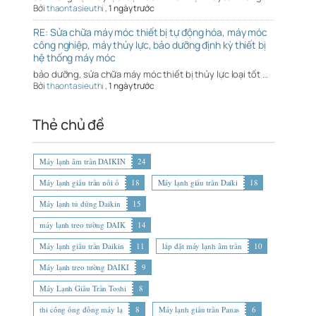
Bởi
thaontasieuthi
,
1 ngày trước
RE: Sửa chữa máy móc thiết bị tự động hóa, máy móc
công nghiệp, máy thủy lực, bảo dưỡng định kỳ thiết bị
hệ thống máy móc
bảo dưỡng, sửa chữa máy móc thiết bị thủy lực loại tốt …
Bởi
thaontasieuthi
,
1 ngày trước
Thẻ chủ đề
Máy lạnh âm trần DAIKIN
24
Máy lạnh giấu trần nối ố
18
Máy lạnh giấu trần Daiki
18
Máy lạnh tủ đứng Daikin
15
máy lạnh treo tường DAIK
14
Máy lạnh giấu trần Daikin
11
lắp đặt máy lạnh âm trần
10
Máy lạnh treo tường DAIKI
9
Máy Lạnh Giấu Trần Toshi
8
thi công ống đồng máy lạ
8
Máy lạnh giấu trần Panas
6