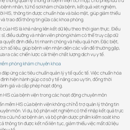
ệ thống quản lý thông tin bệnh viện tích hợp, cho phép lưu trữ
đến bệnh nhân, từ hồ sơ khám chữa bệnh, kết quả xét nghiệm,
 Với HIS, thông tin được chuẩn hóa và bảo mật, giúp giảm thiểu
u và trao đổi thông tin giữa các khoa phòng.
của HIS là khả năng liên kết dữ liệu theo thời gian thực. Điều
 sĩ, điều dưỡng và nhân viên phòng khám có thể truy cập dữ
 ra quyết định điều trị nhanh chóng và hiệu quả hơn. Đặc biệt,
ch số liệu, giúp bệnh viện nhận diện các vấn đề thường gặp,
ưa ra các chiến lược cải thiện chất lượng dịch vụ y tế.
mềm phòng khám chuyên khoa
n đáp ứng các tiêu chuẩn quản lý y tế quốc tế. Việc chuẩn hóa
định hiện hành giúp cơ sở y tế nâng cao uy tín, đồng thời
 đánh giá và cấp phép hoạt động.
 HIS của bệnh viện trong các hoạt động chuyên môn
ần mềm HIS của bệnh viện không chỉ hỗ trợ quản lý thông tin
uyên môn. Ví dụ, bộ phận xét nghiệm có thể nhập kết quả trực
ể tra cứu hồ sơ bệnh án, và bộ phận dược phẩm kiểm soát kho
 thông tin được kết nối liên tục, giảm thiểu việc mất dữ liệu
iên y tế.