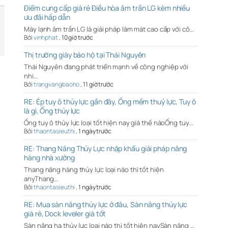
Điểm cung cấp giá rẻ Điều hòa âm trần LG kèm nhiều
ưu đãi hấp dẫn
Máy lạnh âm trần LG là giải pháp làm mát cao cấp với cô…
Bởi
vinhphat
,
10 giờ trước
Thị trường giày bảo hộ tại Thái Nguyên
Thái Nguyên đang phát triển mạnh về công nghiệp với
nhi…
Bởi
trangvangbaoho
,
11 giờ trước
RE: Ép tuy ô thủy lực gần đây, Ống mềm thuỷ lực, Tuy ô
là gì, Ống thủy lực
Ống tuy ô thủy lực loại tốt hiện nay giá thế nàoỐng tuy…
Bởi
thaontasieuthi
,
1 ngày trước
RE: Thang Nâng Thủy Lực nhập khẩu giải pháp nâng
hàng nhà xưởng
Thang nâng hàng thủy lực loại nào thì tốt hiện
anyThang…
Bởi
thaontasieuthi
,
1 ngày trước
RE: Mua sàn nâng thủy lực ở đâu, Sàn nâng thủy lực
giá rẻ, Dock leveler giá tốt
Sàn nâng hạ thủy lực loại nào thì tốt hiện naySàn nâng …