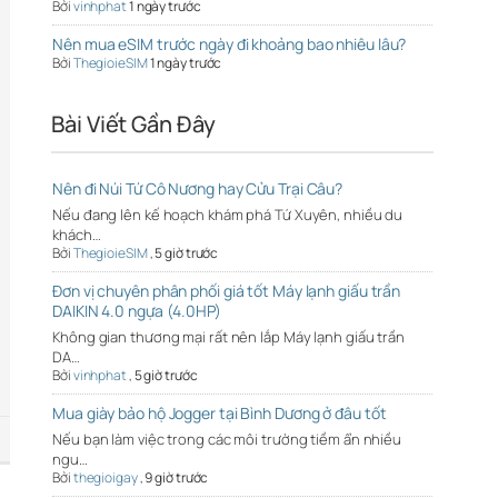
Bởi
vinhphat
1 ngày trước
Nên mua eSIM trước ngày đi khoảng bao nhiêu lâu?
Bởi
ThegioieSIM
1 ngày trước
Bài Viết Gần Đây
Nên đi Núi Tứ Cô Nương hay Cửu Trại Câu?
Nếu đang lên kế hoạch khám phá Tứ Xuyên, nhiều du
khách…
Bởi
ThegioieSIM
,
5 giờ trước
Đơn vị chuyên phân phối giá tốt Máy lạnh giấu trần
DAIKIN 4.0 ngựa (4.0HP)
Không gian thương mại rất nên lắp Máy lạnh giấu trần
DA…
Bởi
vinhphat
,
5 giờ trước
Mua giày bảo hộ Jogger tại Bình Dương ở đâu tốt
Nếu bạn làm việc trong các môi trường tiềm ẩn nhiều
ngu…
Bởi
thegioigay
,
9 giờ trước