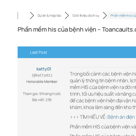
Dự án & Hợp tác
Giới thiệu dịch vụ
Phần mềm his c
Phần mềm his của bệnh viện – Toancauits
Last Post
katty01
Trong bối cảnh các bệnh viện h
(@katty01)
quản lý thông tin bệnh nhân, lịc
Honorable Member
mềm HIS của bệnh viện ra đời nh
trình, tối ưu hiệu suất và nâng
Tham gia: 9 tháng trước
Bài viết: 236
để các bệnh viện hiện đại vận 
khám, khoa lâm sàng đến kho th
>>> TÌM HIỂU VỀ:
Bệnh án điện 
Phần mềm HIS của bệnh viện và va