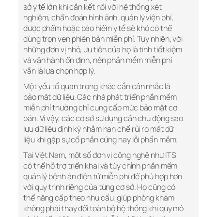
sở y tế lớn khi cần kết nối với hệ thống xét
nghiệm, chẩn đoán hình ảnh, quản lý viện phí,
dược phẩm hoặc bảo hiểm y tế sẽ khó có thể
dùng trọn vẹn phiên bản miễn phí. Tuy nhiên, với
những đơn vị nhỏ, ưu tiên của họ là tính tiết kiệm
và vận hành ổn định, nên phần mềm miễn phí
vẫn là lựa chọn hợp lý.
Một yếu tố quan trọng khác cần cân nhắc là
bảo mật dữ liệu. Các nhà phát triển phần mềm
miễn phí thường chỉ cung cấp mức bảo mật cơ
bản. Vì vậy, các cơ sở sử dụng cần chủ động sao
lưu dữ liệu định kỳ nhằm hạn chế rủi ro mất dữ
liệu khi gặp sự cố phần cứng hay lỗi phần mềm.
Tại Việt Nam, một số đơn vị công nghệ như ITS
có thể hỗ trợ triển khai và tùy chỉnh phần mềm
quản lý bệnh án điện tử miễn phí để phù hợp hơn
với quy trình riêng của từng cơ sở. Họ cũng có
thể nâng cấp theo nhu cầu, giúp phòng khám
không phải thay đổi toàn bộ hệ thống khi quy mô