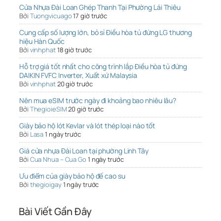
Cửa Nhựa Đài Loan Ghép Thanh Tại Phường Lái Thiêu
Bởi
Tuongvicuago
17 giờ trước
Cung cấp số lượng lớn, bỏ sỉ Điều hòa tủ đứng LG thương
hiệu Hàn Quốc
Bởi
vinhphat
18 giờ trước
Hỗ trợ giá tốt nhất cho công trình lắp Điều hòa tủ đứng
DAIKIN FVFC Inverter, Xuất xứ Malaysia
Bởi
vinhphat
20 giờ trước
Nên mua eSIM trước ngày đi khoảng bao nhiêu lâu?
Bởi
ThegioieSIM
20 giờ trước
Giày bảo hộ lót Kevlar và lót thép loại nào tốt
Bởi
Lasa
1 ngày trước
Giá cửa nhựa Đài Loan tại phường Linh Tây
Bởi
Cua Nhua – Cua Go
1 ngày trước
Ưu điểm của giày bảo hộ đế cao su
Bởi
thegioigay
1 ngày trước
Bài Viết Gần Đây