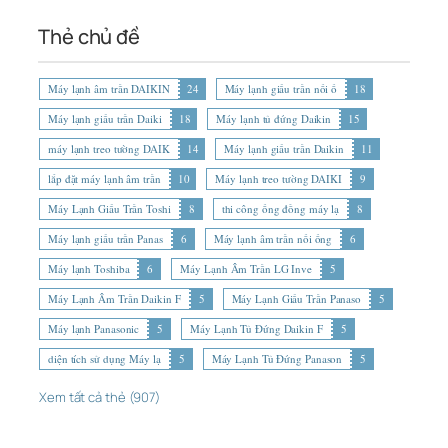
Thẻ chủ đề
Máy lạnh âm trần DAIKIN
24
Máy lạnh giấu trần nối ố
18
Máy lạnh giấu trần Daiki
18
Máy lạnh tủ đứng Daikin
15
máy lạnh treo tường DAIK
14
Máy lạnh giấu trần Daikin
11
lắp đặt máy lạnh âm trần
10
Máy lạnh treo tường DAIKI
9
Máy Lạnh Giấu Trần Toshi
8
thi công ống đồng máy lạ
8
Máy lạnh giấu trần Panas
6
Máy lạnh âm trần nối ống
6
Máy lạnh Toshiba
6
Máy Lạnh Âm Trần LG Inve
5
Máy Lạnh Âm Trần Daikin F
5
Máy Lạnh Giấu Trần Panaso
5
Máy lạnh Panasonic
5
Máy Lạnh Tủ Đứng Daikin F
5
diện tích sử dụng Máy lạ
5
Máy Lạnh Tủ Đứng Panason
5
Xem tất cả thẻ (907)