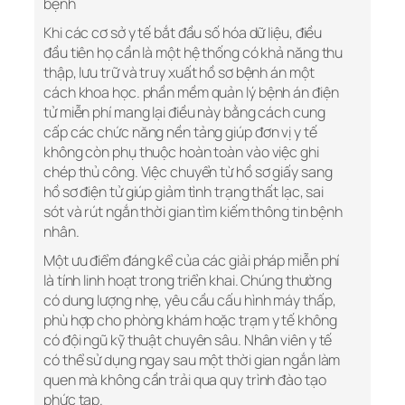
bệnh
Khi các cơ sở y tế bắt đầu số hóa dữ liệu, điều
đầu tiên họ cần là một hệ thống có khả năng thu
thập, lưu trữ và truy xuất hồ sơ bệnh án một
cách khoa học. phần mềm quản lý bệnh án điện
tử miễn phí mang lại điều này bằng cách cung
cấp các chức năng nền tảng giúp đơn vị y tế
không còn phụ thuộc hoàn toàn vào việc ghi
chép thủ công. Việc chuyển từ hồ sơ giấy sang
hồ sơ điện tử giúp giảm tình trạng thất lạc, sai
sót và rút ngắn thời gian tìm kiếm thông tin bệnh
nhân.
Một ưu điểm đáng kể của các giải pháp miễn phí
là tính linh hoạt trong triển khai. Chúng thường
có dung lượng nhẹ, yêu cầu cấu hình máy thấp,
phù hợp cho phòng khám hoặc trạm y tế không
có đội ngũ kỹ thuật chuyên sâu. Nhân viên y tế
có thể sử dụng ngay sau một thời gian ngắn làm
quen mà không cần trải qua quy trình đào tạo
phức tạp.