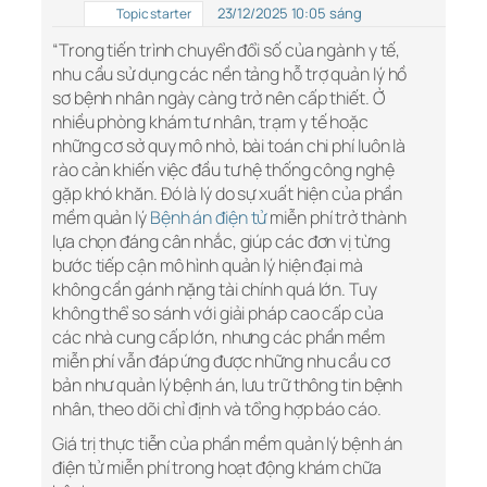
23/12/2025 10:05 sáng
Topic starter
“Trong tiến trình chuyển đổi số của ngành y tế,
nhu cầu sử dụng các nền tảng hỗ trợ quản lý hồ
sơ bệnh nhân ngày càng trở nên cấp thiết. Ở
nhiều phòng khám tư nhân, trạm y tế hoặc
những cơ sở quy mô nhỏ, bài toán chi phí luôn là
rào cản khiến việc đầu tư hệ thống công nghệ
gặp khó khăn. Đó là lý do sự xuất hiện của phần
mềm quản lý
Bệnh án điện tử
miễn phí trở thành
lựa chọn đáng cân nhắc, giúp các đơn vị từng
bước tiếp cận mô hình quản lý hiện đại mà
không cần gánh nặng tài chính quá lớn. Tuy
không thể so sánh với giải pháp cao cấp của
các nhà cung cấp lớn, nhưng các phần mềm
miễn phí vẫn đáp ứng được những nhu cầu cơ
bản như quản lý bệnh án, lưu trữ thông tin bệnh
nhân, theo dõi chỉ định và tổng hợp báo cáo.
Giá trị thực tiễn của phần mềm quản lý bệnh án
điện tử miễn phí trong hoạt động khám chữa