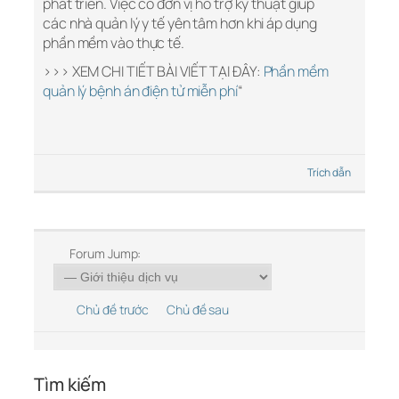
phát triển. Việc có đơn vị hỗ trợ kỹ thuật giúp
các nhà quản lý y tế yên tâm hơn khi áp dụng
phần mềm vào thực tế.
>>> XEM CHI TIẾT BÀI VIẾT TẠI ĐÂY:
Phần mềm
quản lý bệnh án điện tử miễn phí
“
Trích dẫn
Forum Jump:
Chủ đề trước
Chủ đề sau
Tìm kiếm