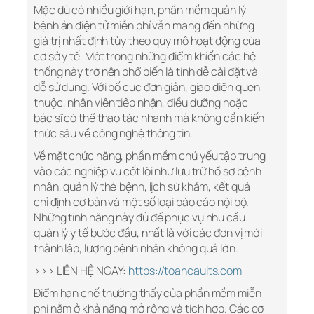
Mặc dù có nhiều giới hạn, phần mềm quản lý
bệnh án điện tử miễn phí vẫn mang đến những
giá trị nhất định tùy theo quy mô hoạt động của
cơ sở y tế. Một trong những điểm khiến các hệ
thống này trở nên phổ biến là tính dễ cài đặt và
dễ sử dụng. Với bố cục đơn giản, giao diện quen
thuộc, nhân viên tiếp nhận, điều dưỡng hoặc
bác sĩ có thể thao tác nhanh mà không cần kiến
thức sâu về công nghệ thông tin.
Về mặt chức năng, phần mềm chủ yếu tập trung
vào các nghiệp vụ cốt lõi như lưu trữ hồ sơ bệnh
nhân, quản lý thẻ bệnh, lịch sử khám, kết quả
chỉ định cơ bản và một số loại báo cáo nội bộ.
Những tính năng này đủ để phục vụ nhu cầu
quản lý y tế bước đầu, nhất là với các đơn vị mới
thành lập, lượng bệnh nhân không quá lớn.
>>> LIÊN HỆ NGAY:
https://toancauits.com
Điểm hạn chế thường thấy của phần mềm miễn
phí nằm ở khả năng mở rộng và tích hợp. Các cơ