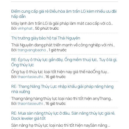
Điểm cung cấp giá rẻ Điều hòa âm trần LG kèm nhiều ưu đãi
hấp dẫn
Máy lạnh âm trần LG là giải pháp làm mát cao cấp với cô…
Bởi
vinhphat
,
50 phút trước
Thị trường giày bảo hộ tại Thái Nguyên
Thái Nguyên đang phát triển mạnh về công nghiệp với nhi…
Bởi
trangvangbaoho
,
1 giờ trước
RE: Ép tuy ô thủy lực gần đây, Ống mềm thuỷ lực, Tuy ô là gì,
Ống thủy lực
Ống tuy ô thủy lực loại tốt hiện nay giá thế nàoỐng tuy…
Bởi
thaontasieuthi
,
16 giờ trước
RE: Thang Nâng Thủy Lực nhập khẩu giải pháp nâng hàng
nhà xưởng
Thang nâng hàng thủy lực loại nào thì tốt hiện anyThang…
Bởi
thaontasieuthi
,
16 giờ trước
RE: Mua sàn nâng thủy lực ở đâu, Sàn nâng thủy lực giá rẻ,
Dock leveler giá tốt
Sàn nâng hạ thủy lực loại nào thì tốt hiện naySàn nâng …