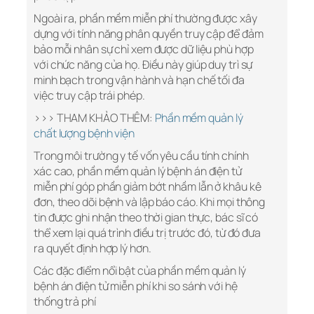
Ngoài ra, phần mềm miễn phí thường được xây
dựng với tính năng phân quyền truy cập để đảm
bảo mỗi nhân sự chỉ xem được dữ liệu phù hợp
với chức năng của họ. Điều này giúp duy trì sự
minh bạch trong vận hành và hạn chế tối đa
việc truy cập trái phép.
>>> THAM KHẢO THÊM:
Phần mềm quản lý
chất lượng bệnh viện
Trong môi trường y tế vốn yêu cầu tính chính
xác cao, phần mềm quản lý bệnh án điện tử
miễn phí góp phần giảm bớt nhầm lẫn ở khâu kê
đơn, theo dõi bệnh và lập báo cáo. Khi mọi thông
tin được ghi nhận theo thời gian thực, bác sĩ có
thể xem lại quá trình điều trị trước đó, từ đó đưa
ra quyết định hợp lý hơn.
Các đặc điểm nổi bật của phần mềm quản lý
bệnh án điện tử miễn phí khi so sánh với hệ
thống trả phí