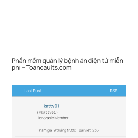
Phần mềm quản lý bệnh án điện tử miễn
phí – Toancauits.com
Last Post
RSS
katty01
(@katty01)
Honorable Member
Tham gia: 9 tháng trước
Bài viết: 236