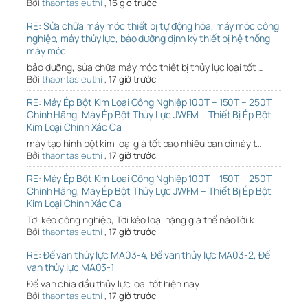
Bởi
thaontasieuthi
,
16 giờ trước
RE: Sửa chữa máy móc thiết bị tự động hóa, máy móc công
nghiệp, máy thủy lực, bảo dưỡng định kỳ thiết bị hệ thống
máy móc
bảo dưỡng, sửa chữa máy móc thiết bị thủy lực loại tốt …
Bởi
thaontasieuthi
,
17 giờ trước
RE: Máy Ép Bột Kim Loại Công Nghiệp 100T – 150T – 250T
Chính Hãng, Máy Ép Bột Thủy Lực JWFM – Thiết Bị Ép Bột
Kim Loại Chính Xác Ca
máy tạo hình bột kim loại giá tốt bao nhiêu bạn ơimáy t…
Bởi
thaontasieuthi
,
17 giờ trước
RE: Máy Ép Bột Kim Loại Công Nghiệp 100T – 150T – 250T
Chính Hãng, Máy Ép Bột Thủy Lực JWFM – Thiết Bị Ép Bột
Kim Loại Chính Xác Ca
Tời kéo công nghiệp, Tới kéo loại nặng giá thế nàoTời k…
Bởi
thaontasieuthi
,
17 giờ trước
RE: Đế van thủy lực MA03-4, Đế van thủy lực MA03-2, Đế
van thủy lực MA03-1
Đế van chia dầu thủy lực loại tốt hiện nay
Bởi
thaontasieuthi
,
17 giờ trước