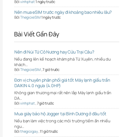
Bởi
vinhphat
1 ngày trước
Nên mua eSIM trước ngày đi khoảng bao nhiêu lâu?
Bởi
ThegioieSIM
1 ngày trước
Bài Viết Gần Đây
Nên đi Núi Tứ Cô Nương hay Cửu Trại Câu?
Nếu đang lên kế hoạch khám phá Tứ Xuyên, nhiều du
khách…
Bởi
ThegioieSIM
,
7 giờ trước
Đơn vị chuyên phân phối giá tốt Máy lạnh giấu trần
DAIKIN 4.0 ngựa (4.0HP)
Không gian thương mại rất nên lắp Máy lạnh giấu trần
DA…
Bởi
vinhphat
,
7 giờ trước
Mua giày bảo hộ Jogger tại Bình Dương ở đâu tốt
Nếu bạn làm việc trong các môi trường tiềm ẩn nhiều
ngu…
Bởi
thegioigay
,
11 giờ trước