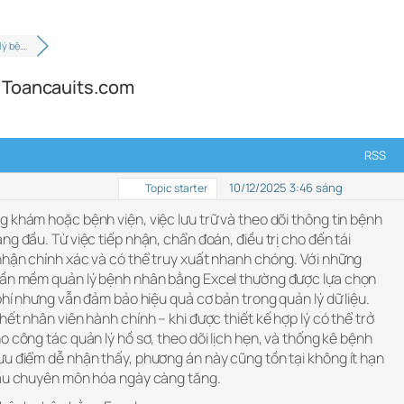
lý bệ…
 Toancauits.com
RSS
10/12/2025 3:46 sáng
Topic starter
 khám hoặc bệnh viện, việc lưu trữ và theo dõi thông tin bệnh
ng đầu. Từ việc tiếp nhận, chẩn đoán, điều trị cho đến tái
nhận chính xác và có thể truy xuất nhanh chóng. Với những
phần mềm quản lý bệnh nhân bằng Excel thường được lựa chọn
 phí nhưng vẫn đảm bảo hiệu quả cơ bản trong quản lý dữ liệu.
ết nhân viên hành chính – khi được thiết kế hợp lý có thể trở
o công tác quản lý hồ sơ, theo dõi lịch hẹn, và thống kê bệnh
ưu điểm dễ nhận thấy, phương án này cũng tồn tại không ít hạn
cầu chuyên môn hóa ngày càng tăng.