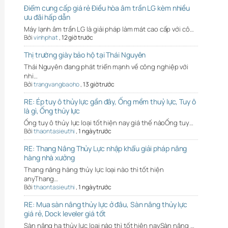
Điểm cung cấp giá rẻ Điều hòa âm trần LG kèm nhiều
ưu đãi hấp dẫn
Máy lạnh âm trần LG là giải pháp làm mát cao cấp với cô…
Bởi
vinhphat
,
12 giờ trước
Thị trường giày bảo hộ tại Thái Nguyên
Thái Nguyên đang phát triển mạnh về công nghiệp với
nhi…
Bởi
trangvangbaoho
,
13 giờ trước
RE: Ép tuy ô thủy lực gần đây, Ống mềm thuỷ lực, Tuy ô
là gì, Ống thủy lực
Ống tuy ô thủy lực loại tốt hiện nay giá thế nàoỐng tuy…
Bởi
thaontasieuthi
,
1 ngày trước
RE: Thang Nâng Thủy Lực nhập khẩu giải pháp nâng
hàng nhà xưởng
Thang nâng hàng thủy lực loại nào thì tốt hiện
anyThang…
Bởi
thaontasieuthi
,
1 ngày trước
RE: Mua sàn nâng thủy lực ở đâu, Sàn nâng thủy lực
giá rẻ, Dock leveler giá tốt
Sàn nâng hạ thủy lực loại nào thì tốt hiện naySàn nâng …