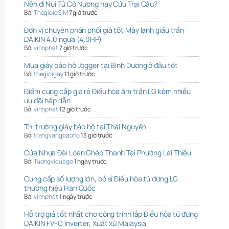
Nên đi Núi Tứ Cô Nương hay Cửu Trại Câu?
Bởi
ThegioieSIM
7 giờ trước
Đơn vị chuyên phân phối giá tốt Máy lạnh giấu trần
DAIKIN 4.0 ngựa (4.0HP)
Bởi
vinhphat
7 giờ trước
Mua giày bảo hộ Jogger tại Bình Dương ở đâu tốt
Bởi
thegioigay
11 giờ trước
Điểm cung cấp giá rẻ Điều hòa âm trần LG kèm nhiều
ưu đãi hấp dẫn
Bởi
vinhphat
12 giờ trước
Thị trường giày bảo hộ tại Thái Nguyên
Bởi
trangvangbaoho
13 giờ trước
Cửa Nhựa Đài Loan Ghép Thanh Tại Phường Lái Thiêu
Bởi
Tuongvicuago
1 ngày trước
Cung cấp số lượng lớn, bỏ sỉ Điều hòa tủ đứng LG
thương hiệu Hàn Quốc
Bởi
vinhphat
1 ngày trước
Hỗ trợ giá tốt nhất cho công trình lắp Điều hòa tủ đứng
DAIKIN FVFC Inverter, Xuất xứ Malaysia