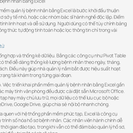
 bệnh nhân bằng Excel
mềm quản lý bệnh nhân bằng Excel là bước khởi đầu thuận
cơ sở y tế nhỏ, hoặc các nhóm bác sĩ hành nghề độc lập. Điểm
ính linh hoạt và dễ sử dụng. Người dùng có thể tùy chỉnh bảng
công thức tự động tính toán hoặc lọc thông tin chỉ trong vài
tử
tổng hợp và thống kê dữ liệu. Bằng các công cụ như Pivot Table
ó thể dễ dàng thống kê lượng bệnh nhân theo ngày, tháng,
ách. Điều này giúp nhà quản lý nắm bắt được hiệu suất hoạt
trạng tái khám trong từng giai đoạn.
p. Việc triển khai phần mềm quản lý bệnh nhân bằng Excel gần
ác máy tính văn phòng đều được cài đặt sẵn Microsoft Office.
ạp hay máy chủ lưu trữ, mọi dữ liệu có thể lưu cục bộ hoặc
rive, Google Drive, giúp chia sẻ nội bộ nhanh chóng.
hưa quen với hệ thống phần mềm phức tạp, Excel là công cụ
y trình số hóa hồ sơ bệnh nhân. Các nhân viên hành chính dễ
thời gian đào tạo, trong khi vẫn có thể đảm bảo quản lý hồ sơ,