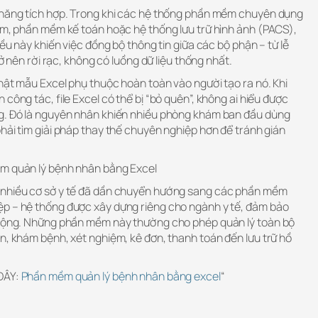
 năng tích hợp. Trong khi các hệ thống phần mềm chuyên dụng
iệm, phần mềm kế toán hoặc hệ thống lưu trữ hình ảnh (PACS),
iều này khiến việc đồng bộ thông tin giữa các bộ phận – từ lễ
rở nên rời rạc, không có luồng dữ liệu thống nhất.
nhật mẫu Excel phụ thuộc hoàn toàn vào người tạo ra nó. Khi
công tác, file Excel có thể bị “bỏ quên”, không ai hiểu được
ng. Đó là nguyên nhân khiến nhiều phòng khám ban đầu dùng
hải tìm giải pháp thay thế chuyên nghiệp hơn để tránh gián
ềm quản lý bệnh nhân bằng Excel
 nhiều cơ sở y tế đã dần chuyển hướng sang các phần mềm
p – hệ thống được xây dựng riêng cho ngành y tế, đảm bảo
ở rộng. Những phần mềm này thường cho phép quản lý toàn bộ
n, khám bệnh, xét nghiệm, kê đơn, thanh toán đến lưu trữ hồ
 ĐÂY:
Phần mềm quản lý bệnh nhân bằng excel
“