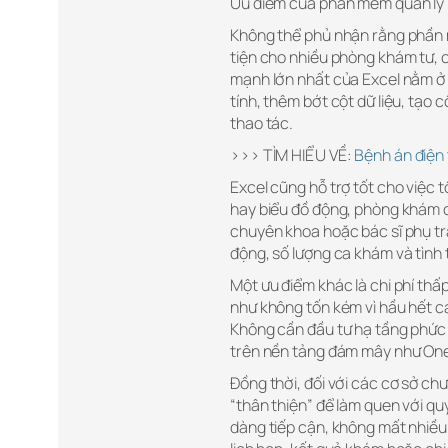
Ưu điểm của phần mềm quản lý
Không thể phủ nhận rằng phần 
tiện cho nhiều phòng khám tư, 
mạnh lớn nhất của Excel nằm ở t
tính, thêm bớt cột dữ liệu, tạo 
thao tác.
>>> TÌM HIỂU VỀ:
Bệnh án điện 
Excel cũng hỗ trợ tốt cho việc 
hay biểu đồ động, phòng khám c
chuyên khoa hoặc bác sĩ phụ tr
động, số lượng ca khám và tình 
Một ưu điểm khác là chi phí thấ
như không tốn kém vì hầu hết c
Không cần đầu tư hạ tầng phức t
trên nền tảng đám mây như OneD
Đồng thời, đối với các cơ sở c
“thân thiện” để làm quen với qu
dàng tiếp cận, không mất nhiều 