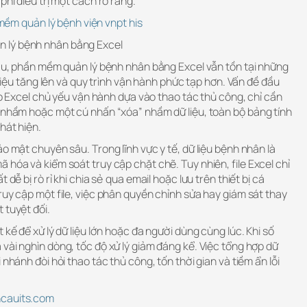
phí điều trị một cách rõ ràng.
ềm quản lý bệnh viện vnpt his
 lý bệnh nhân bằng Excel
đầu, phần mềm quản lý bệnh nhân bằng Excel vẫn tồn tại những
ữ liệu tăng lên và quy trình vận hành phức tạp hơn. Vấn đề đầu
 Do Excel chủ yếu vận hành dựa vào thao tác thủ công, chỉ cần
c nhầm hoặc một cú nhấn “xóa” nhầm dữ liệu, toàn bộ bảng tính
hát hiện.
o mật chuyên sâu. Trong lĩnh vực y tế, dữ liệu bệnh nhân là
 hóa và kiểm soát truy cập chặt chẽ. Tuy nhiên, file Excel chỉ
 dễ bị rò rỉ khi chia sẻ qua email hoặc lưu trên thiết bị cá
ruy cập một file, việc phân quyền chỉnh sửa hay giám sát thay
 tuyệt đối.
 kế để xử lý dữ liệu lớn hoặc đa người dùng cùng lúc. Khi số
vài nghìn dòng, tốc độ xử lý giảm đáng kể. Việc tổng hợp dữ
 nhánh đòi hỏi thao tác thủ công, tốn thời gian và tiềm ẩn lỗi
ncauits.com