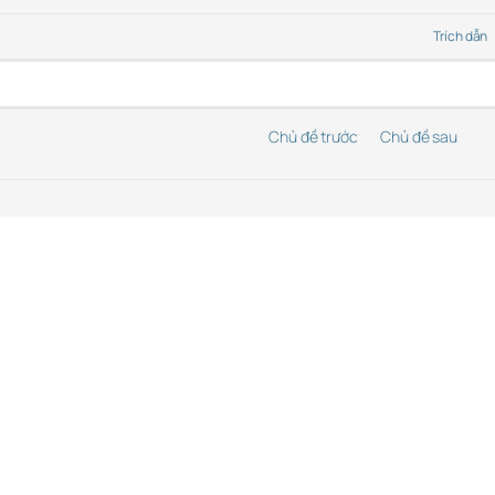
Trích dẫn
Chủ đề trước
Chủ đề sau