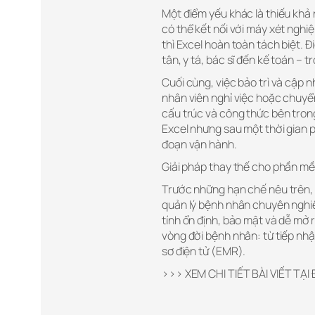
Một điểm yếu khác là thiếu khả
có thể kết nối với máy xét ngh
thì Excel hoàn toàn tách biệt. Đ
tân, y tá, bác sĩ đến kế toán – t
Cuối cùng, việc bảo trì và cập 
nhân viên nghỉ việc hoặc chuyển 
cấu trúc và công thức bên tro
Excel nhưng sau một thời gian p
đoạn vận hành.
Giải pháp thay thế cho phần m
Trước những hạn chế nêu trên,
quản lý bệnh nhân chuyên nghiệ
tính ổn định, bảo mật và dễ m
vòng đời bệnh nhân: từ tiếp nhậ
sơ điện tử (EMR).
>>> XEM CHI TIẾT BÀI VIẾT TẠI