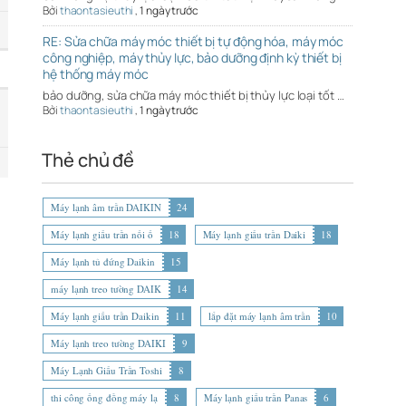
Bởi
thaontasieuthi
,
1 ngày trước
RE: Sửa chữa máy móc thiết bị tự động hóa, máy móc
công nghiệp, máy thủy lực, bảo dưỡng định kỳ thiết bị
hệ thống máy móc
bảo dưỡng, sửa chữa máy móc thiết bị thủy lực loại tốt …
Bởi
thaontasieuthi
,
1 ngày trước
Thẻ chủ đề
Máy lạnh âm trần DAIKIN
24
Máy lạnh giấu trần nối ố
18
Máy lạnh giấu trần Daiki
18
Máy lạnh tủ đứng Daikin
15
máy lạnh treo tường DAIK
14
Máy lạnh giấu trần Daikin
11
lắp đặt máy lạnh âm trần
10
Máy lạnh treo tường DAIKI
9
Máy Lạnh Giấu Trần Toshi
8
thi công ống đồng máy lạ
8
Máy lạnh giấu trần Panas
6