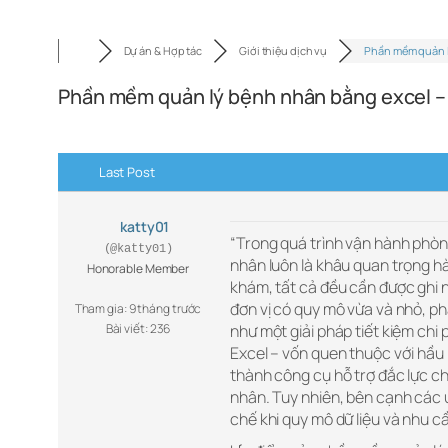
Dự án & Hợp tác
Giới thiệu dịch vụ
Phần mềm quản 
Phần mềm quản lý bệnh nhân bằng excel –
Last Post
katty01
“Trong quá trình vận hành phòng
(@katty01)
nhân luôn là khâu quan trọng hà
Honorable Member
khám, tất cả đều cần được ghi 
đơn vị có quy mô vừa và nhỏ, 
Tham gia: 9 tháng trước
Bài viết: 236
như một giải pháp tiết kiệm chi
Excel – vốn quen thuộc với hầu h
thành công cụ hỗ trợ đắc lực ch
nhân. Tuy nhiên, bên cạnh các 
chế khi quy mô dữ liệu và nhu 