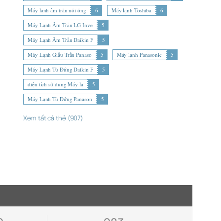
Máy lạnh âm trần nối ống
6
Máy lạnh Toshiba
6
Máy Lạnh Âm Trần LG Inve
5
Máy Lạnh Âm Trần Daikin F
5
Máy Lạnh Giấu Trần Panaso
5
Máy lạnh Panasonic
5
Máy Lạnh Tủ Đứng Daikin F
5
diện tích sử dụng Máy lạ
5
Máy Lạnh Tủ Đứng Panason
5
Xem tất cả thẻ (907)