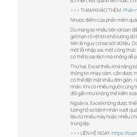
lịch hẹn, kết quả khám hoặc chi 
>>> THAM KHẢO THÊM:
Phần m
Nhược điểm của phần mềm quản
Dù mang lại nhiều tiện lợi ban 
giới hạn rõ rệt khi khối lượng d
tiên là nguy cơ sai sót dữ liệu.
một lỗi nhập sai, một công thứ
có thể bị sai lệch mà không dễ p
Thứ hai, Excel thiếu khả năng bả
thông tin nhạy cảm, cần được mã
có thể đặt mật khẩu đơn giản, rất
nhân. Khi có nhiều người cùng t
đổi gần như không thể kiểm soát
Ngoài ra, Excel không được thiết
lượng hồ sơ bệnh nhân vượt quá 
liệu từ nhiều máy hoặc nhiều chi
trùng lặp.
>>> LIÊN HỆ NGAY:
https://toa