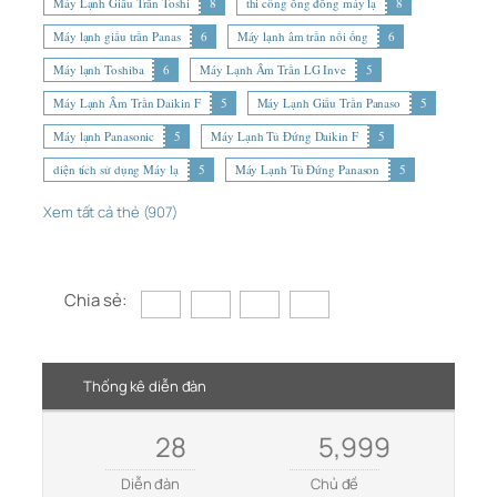
Máy Lạnh Giấu Trần Toshi
8
thi công ống đồng máy lạ
8
Máy lạnh giấu trần Panas
6
Máy lạnh âm trần nối ống
6
Máy lạnh Toshiba
6
Máy Lạnh Âm Trần LG Inve
5
Máy Lạnh Âm Trần Daikin F
5
Máy Lạnh Giấu Trần Panaso
5
Máy lạnh Panasonic
5
Máy Lạnh Tủ Đứng Daikin F
5
diện tích sử dụng Máy lạ
5
Máy Lạnh Tủ Đứng Panason
5
Xem tất cả thẻ (907)
Chia sẻ:
Thống kê diễn đàn
28
5,999
Diễn đàn
Chủ đề