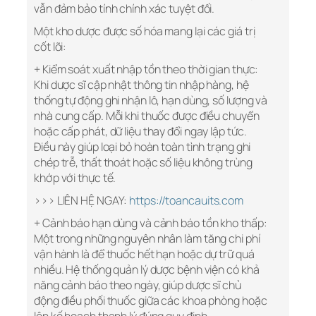
vẫn đảm bảo tính chính xác tuyệt đối.
Một kho dược được số hóa mang lại các giá trị
cốt lõi:
+ Kiểm soát xuất nhập tồn theo thời gian thực:
Khi dược sĩ cập nhật thông tin nhập hàng, hệ
thống tự động ghi nhận lô, hạn dùng, số lượng và
nhà cung cấp. Mỗi khi thuốc được điều chuyển
hoặc cấp phát, dữ liệu thay đổi ngay lập tức.
Điều này giúp loại bỏ hoàn toàn tình trạng ghi
chép trễ, thất thoát hoặc số liệu không trùng
khớp với thực tế.
>>> LIÊN HỆ NGAY:
https://toancauits.com
+ Cảnh báo hạn dùng và cảnh báo tồn kho thấp:
Một trong những nguyên nhân làm tăng chi phí
vận hành là để thuốc hết hạn hoặc dự trữ quá
nhiều. Hệ thống quản lý dược bệnh viện có khả
năng cảnh báo theo ngày, giúp dược sĩ chủ
động điều phối thuốc giữa các khoa phòng hoặc