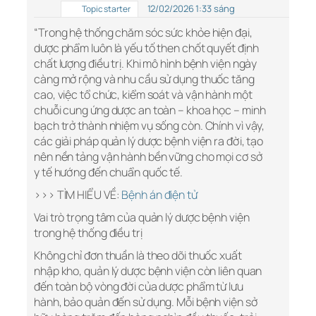
12/02/2026 1:33 sáng
Topic starter
“Trong hệ thống chăm sóc sức khỏe hiện đại,
dược phẩm luôn là yếu tố then chốt quyết định
chất lượng điều trị. Khi mô hình bệnh viện ngày
càng mở rộng và nhu cầu sử dụng thuốc tăng
cao, việc tổ chức, kiểm soát và vận hành một
chuỗi cung ứng dược an toàn – khoa học – minh
bạch trở thành nhiệm vụ sống còn. Chính vì vậy,
các giải pháp quản lý dược bệnh viện ra đời, tạo
nên nền tảng vận hành bền vững cho mọi cơ sở
y tế hướng đến chuẩn quốc tế.
>>> TÌM HIỂU VỀ:
Bệnh án điện tử
Vai trò trọng tâm của quản lý dược bệnh viện
trong hệ thống điều trị
Không chỉ đơn thuần là theo dõi thuốc xuất
nhập kho, quản lý dược bệnh viện còn liên quan
đến toàn bộ vòng đời của dược phẩm từ lưu
hành, bảo quản đến sử dụng. Mỗi bệnh viện sở