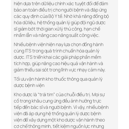
hiện dựa trên dữ liệu chính xác tuyệt đối để đảm
bảo an toàn điều trị cho người bệnh và đáp ứng
các quy định của Bộ Y tế. Nhờ khả năng đồng bộ
hóa dữ liệu, hệ thống quản lý giúp đội ngũ dược
sĩ giảm bớt thời gian xử lý thủ công, hạn chế
nhầm lẫn và nâng cao năng suất công việc.
Nhiều bệnh viện hiện nay lựa chọn đồng hành
cùng ITS trong quá trình chuẩn hóa quản lý
dược. ITS triển khai các giải pháp phần mềm
tích hợp, giúp nâng cao hiệu quả vận hành và
giảm thiểu sai sót trong lĩnh vực nhạy cảm này.
Tối ưu vận hành kho thuốc thông qua quản lý
dược bệnh viện
Kho dược là “trái tim” của chuỗi điều trị. Mọi sự
cố trong khâu cung ứng đều ảnh hưởng trực
tiếp đến bác sĩ và người bệnh. Vì vậy, nhiều bệnh
viện đã áp dụng hệ thống quản lý dược bệnh
viện để xây dựng một kho dược vận hành theo
cơ chế thông minh, tiết kiệm nguồn lực nhưng