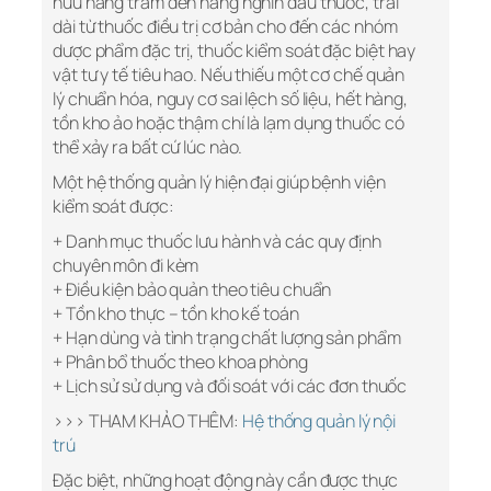
hữu hàng trăm đến hàng nghìn đầu thuốc, trải
dài từ thuốc điều trị cơ bản cho đến các nhóm
dược phẩm đặc trị, thuốc kiểm soát đặc biệt hay
vật tư y tế tiêu hao. Nếu thiếu một cơ chế quản
lý chuẩn hóa, nguy cơ sai lệch số liệu, hết hàng,
tồn kho ảo hoặc thậm chí là lạm dụng thuốc có
thể xảy ra bất cứ lúc nào.
Một hệ thống quản lý hiện đại giúp bệnh viện
kiểm soát được:
+ Danh mục thuốc lưu hành và các quy định
chuyên môn đi kèm
+ Điều kiện bảo quản theo tiêu chuẩn
+ Tồn kho thực – tồn kho kế toán
+ Hạn dùng và tình trạng chất lượng sản phẩm
+ Phân bổ thuốc theo khoa phòng
+ Lịch sử sử dụng và đối soát với các đơn thuốc
>>> THAM KHẢO THÊM:
Hệ thống quản lý nội
trú
Đặc biệt, những hoạt động này cần được thực