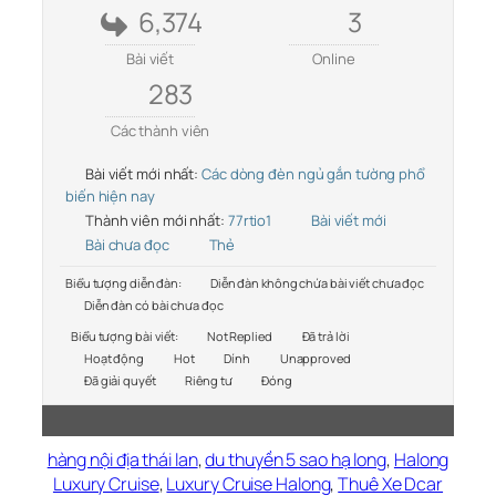
6,374
3
Bài viết
Online
283
Các thành viên
Bài viết mới nhất:
Các dòng đèn ngủ gắn tường phổ
biến hiện nay
Thành viên mới nhất:
77rtio1
Bài viết mới
Bài chưa đọc
Thẻ
Biểu tượng diễn đàn:
Diễn đàn không chứa bài viết chưa đọc
Diễn đàn có bài chưa đọc
Biểu tượng bài viết:
Not Replied
Đã trả lời
Hoạt động
Hot
Dính
Unapproved
Đã giải quyết
Riêng tư
Đóng
hàng nội địa thái lan
,
du thuyền 5 sao hạ long
,
Halong
Luxury Cruise
,
Luxury Cruise Halong
,
Thuê Xe Dcar