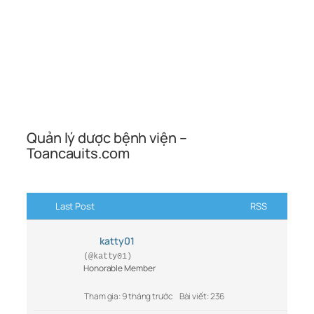
Quản lý dược bệnh viện –
Toancauits.com
Last Post
RSS
katty01
(@katty01)
Honorable Member
Tham gia: 9 tháng trước
Bài viết: 236