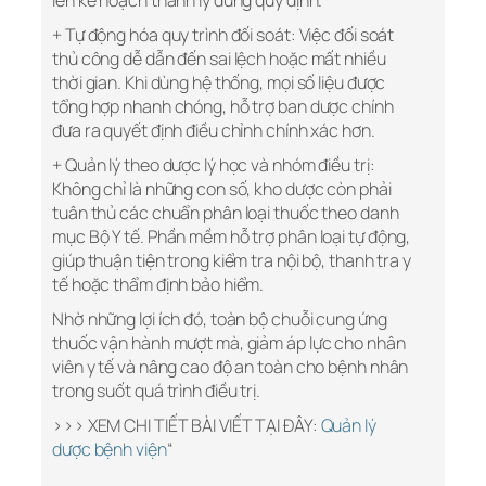
lên kế hoạch thanh lý đúng quy định.
+ Tự động hóa quy trình đối soát: Việc đối soát
thủ công dễ dẫn đến sai lệch hoặc mất nhiều
thời gian. Khi dùng hệ thống, mọi số liệu được
tổng hợp nhanh chóng, hỗ trợ ban dược chính
đưa ra quyết định điều chỉnh chính xác hơn.
+ Quản lý theo dược lý học và nhóm điều trị:
Không chỉ là những con số, kho dược còn phải
tuân thủ các chuẩn phân loại thuốc theo danh
mục Bộ Y tế. Phần mềm hỗ trợ phân loại tự động,
giúp thuận tiện trong kiểm tra nội bộ, thanh tra y
tế hoặc thẩm định bảo hiểm.
Nhờ những lợi ích đó, toàn bộ chuỗi cung ứng
thuốc vận hành mượt mà, giảm áp lực cho nhân
viên y tế và nâng cao độ an toàn cho bệnh nhân
trong suốt quá trình điều trị.
>>> XEM CHI TIẾT BÀI VIẾT TẠI ĐÂY:
Quản lý
dược bệnh viện
“