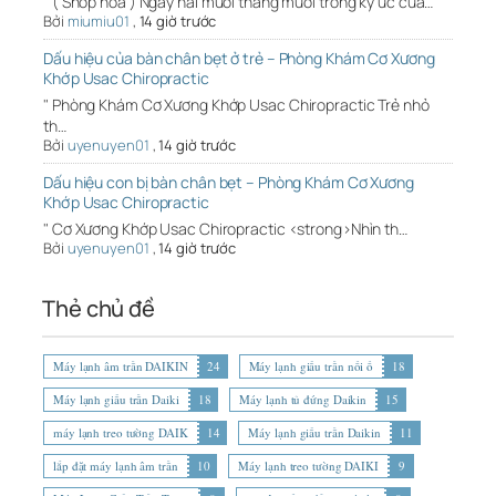
" ( Shop hoa ) Ngày hai mươi tháng mười trong ký ức của…
Bởi
miumiu01
,
14 giờ trước
Dấu hiệu của bàn chân bẹt ở trẻ – Phòng Khám Cơ Xương
Khớp Usac Chiropractic
" Phòng Khám Cơ Xương Khớp Usac Chiropractic Trẻ nhỏ
th…
Bởi
uyenuyen01
,
14 giờ trước
Dấu hiệu con bị bàn chân bẹt – Phòng Khám Cơ Xương
Khớp Usac Chiropractic
" Cơ Xương Khớp Usac Chiropractic <strong>Nhìn th…
Bởi
uyenuyen01
,
14 giờ trước
Thẻ chủ đề
Máy lạnh âm trần DAIKIN
24
Máy lạnh giấu trần nối ố
18
Máy lạnh giấu trần Daiki
18
Máy lạnh tủ đứng Daikin
15
máy lạnh treo tường DAIK
14
Máy lạnh giấu trần Daikin
11
lắp đặt máy lạnh âm trần
10
Máy lạnh treo tường DAIKI
9