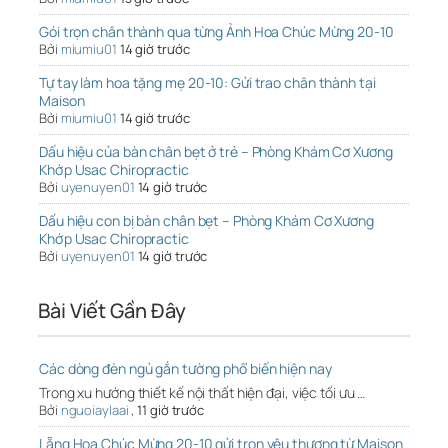
Gói trọn chân thành qua từng Ảnh Hoa Chúc Mừng 20-10
Bởi
miumiu01
14 giờ trước
Tự tay làm hoa tặng mẹ 20-10: Gửi trao chân thành tại
Maison
Bởi
miumiu01
14 giờ trước
Dấu hiệu của bàn chân bẹt ở trẻ – Phòng Khám Cơ Xương
Khớp Usac Chiropractic
Bởi
uyenuyen01
14 giờ trước
Dấu hiệu con bị bàn chân bẹt – Phòng Khám Cơ Xương
Khớp Usac Chiropractic
Bởi
uyenuyen01
14 giờ trước
Bài Viết Gần Đây
Các dòng đèn ngủ gắn tường phổ biến hiện nay
Trong xu hướng thiết kế nội thất hiện đại, việc tối ưu …
Bởi
nguoiaylaai
,
11 giờ trước
Lẵng Hoa Chúc Mừng 20-10 gửi trọn yêu thương từ Maison