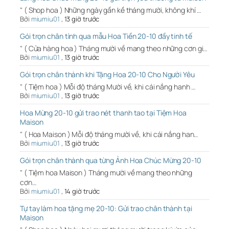
" ( Shop hoa ) Những ngày gần kề tháng mười, không khí …
Bởi
miumiu01
,
13 giờ trước
Gói trọn chân tình qua mẫu Hoa Tiền 20-10 đầy tinh tế
" ( Cửa hàng hoa ) Tháng mười về mang theo những cơn gi…
Bởi
miumiu01
,
13 giờ trước
Gói trọn chân thành khi Tặng Hoa 20-10 Cho Người Yêu
" ( Tiệm hoa ) Mỗi độ tháng Mười về, khi cái nắng hanh …
Bởi
miumiu01
,
13 giờ trước
Hoa Mừng 20-10 gửi trao nét thanh tao tại Tiệm Hoa
Maison
" ( Hoa Maison ) Mỗi độ tháng mười về, khi cái nắng han…
Bởi
miumiu01
,
13 giờ trước
Gói trọn chân thành qua từng Ảnh Hoa Chúc Mừng 20-10
" ( Tiệm hoa Maison ) Tháng mười về mang theo những
cơn…
Bởi
miumiu01
,
14 giờ trước
Tự tay làm hoa tặng mẹ 20-10: Gửi trao chân thành tại
Maison